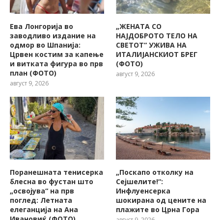
Ева Лонгорија во
„ЖЕНАТА СО
заводливо издание на
НАЈДОБРОТО ТЕЛО НА
одмор во Шпанија:
СВЕТОТ“ УЖИВА НА
Црвен костим за капење
ИТАЛИЈАНСКИОТ БРЕГ
и витката фигура во прв
(ФОТО)
план (ФОТО)
август 9, 2026
август 9, 2026
Поранешната тенисерка
„Поскапо отколку на
блесна во фустан што
Сејшелите!“:
„освојува“ на прв
Инфлуенсерка
поглед: Летната
шокирана од цените на
елеганција на Ана
плажите во Црна Гора
Ивановиќ (ФОТО)
август 9, 2026