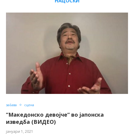
НАЦОСКИ
забава
сцена
“Македонско девојче“ во јапонска
изведба (ВИДЕО)
јануари 1, 2021