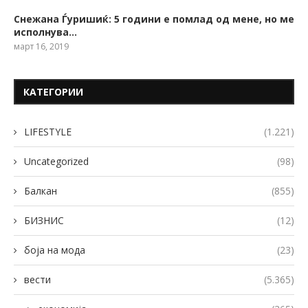
Снежана Ѓуришиќ: 5 години е помлад од мене, но ме
исполнува…
март 16, 2019
КАТЕГОРИИ
LIFESTYLE
(1.221)
Uncategorized
(98)
Балкан
(855)
БИЗНИС
(12)
боја на мода
(23)
вести
(5.365)