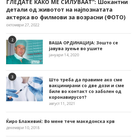
ГЛЕДАТЕ КАКО МЕ СИЛУВААТ“: Шокантни
детали од животот на најпознатата
актерка во филмови за возрасни (ФОТО)
октомври 27, 2022
2
ВАША ОРДИНАЦИЈА: Зошто се
јавува зуење во ушите
јануари 14, 2020
3
Што треба да правиме ако сме
вакцинирани со две дози и сме
биле во контакт со заболен од
коронавирусот?
август 11, 2021
Ќиро Блажевиќ: Во мене тече македонска крв
декември 10, 2018