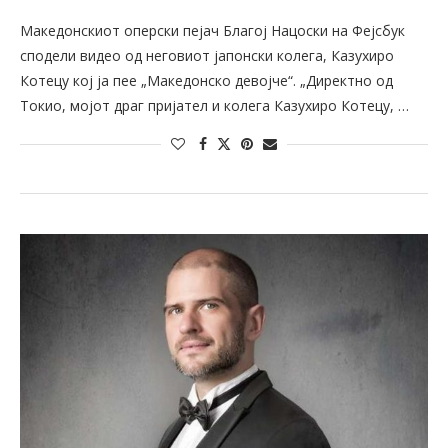
Македонскиот оперски пејач Благој Нацоски на Фејсбук
сподели видео од неговиот јапонски колега, Казухиро
Котецу кој ја пее „Македонско девојче“. „Директно од
Токио, мојот драг пријател и колега Казухиро Котецу, …