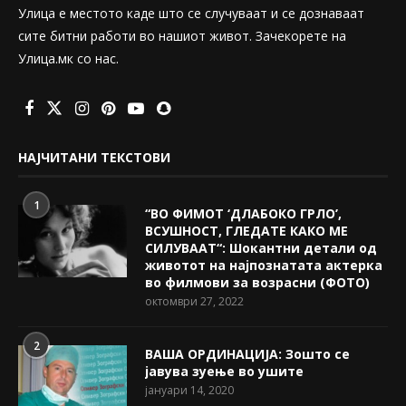
Улица е местото каде што се случуваат и се дознаваат
сите битни работи во нашиот живот. Зачекорете на
Улица.мк со нас.
НАЈЧИТАНИ ТЕКСТОВИ
1
“ВО ФИМОТ ‘ДЛАБОКО ГРЛО’,
ВСУШНОСТ, ГЛЕДАТЕ КАКО МЕ
СИЛУВААТ“: Шокантни детали од
животот на најпознатата актерка
во филмови за возрасни (ФОТО)
октомври 27, 2022
2
ВАША ОРДИНАЦИЈА: Зошто се
јавува зуење во ушите
јануари 14, 2020