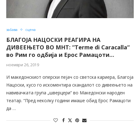
забава
сцена
БЛАГОЈА НАЦОСКИ РЕАГИРА НА
ДИВЕЕЊЕТО ВО МНТ: “Теrme di Caracalla“
во Рим го одбија и Ерос Рамацоти…
ноември 26, 2019
И македонскиот оперски пејач со светска кариера, Благоја
Нацоски, кусо го искоментира скандалот со дивеењето на
навивачката група „шверцери“ во Македонски народен
театар. “Пред неколку години имаше обид Ерос Рамацоти
да …