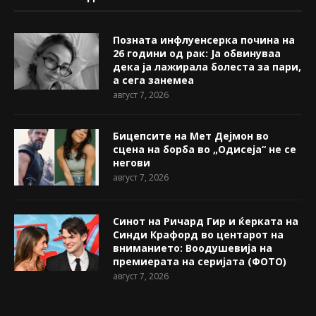
Позната инфлуенсерка почина на
26 години од рак: Ја обвинуваа
дека ја лажирала болеста за пари,
а сега занемеа
август 7, 2026
Бицепсите на Мет Дејмон во
сцена на борба во „Одисеја“ не се
негови
август 7, 2026
Синот на Ричард Гир и ќерката на
Синди Крафорд во центарот на
вниманието: Воодушевија на
премиерата на серијата (ФОТО)
август 7, 2026