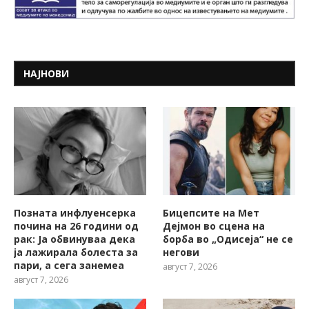
НАЈНОВИ
Позната инфлуенсерка
Бицепсите на Мет
почина на 26 години од
Дејмон во сцена на
рак: Ја обвинуваа дека
борба во „Одисеја“ не се
ја лажирала болеста за
негови
пари, а сега занемеа
август 7, 2026
август 7, 2026