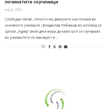
починатите соученици
мај 22, 2023
Слободан Негиќ, таткото нiа девојчето кое почина во
основното училиште „Владислав Рибникар во исповед за
српски „Курир“ вели дека мора да каже што се случувало
во училиштето по масакрот и …