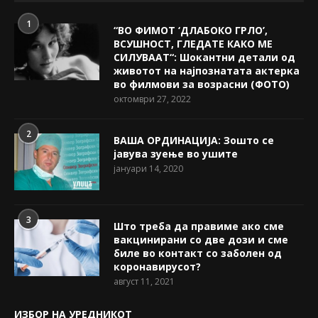
1
“ВО ФИМОТ ‘ДЛАБОКО ГРЛО’,
ВСУШНОСТ, ГЛЕДАТЕ КАКО МЕ
СИЛУВААТ“: Шокантни детали од
животот на најпознатата актерка
во филмови за возрасни (ФОТО)
октомври 27, 2022
2
ВАША ОРДИНАЦИЈА: Зошто се
јавува зуење во ушите
јануари 14, 2020
3
Што треба да правиме ако сме
вакцинирани со две дози и сме
биле во контакт со заболен од
коронавирусот?
август 11, 2021
ИЗБОР НА УРЕДНИКОТ