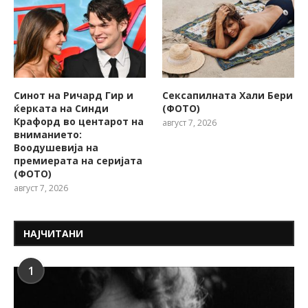
Синот на Ричард Гир и
Сексапилната Хали Бери
ќерката на Синди
(ФОТО)
Крафорд во центарот на
август 7, 2026
вниманието:
Воодушевија на
премиерата на серијата
(ФОТО)
август 7, 2026
НАЈЧИТАНИ
1