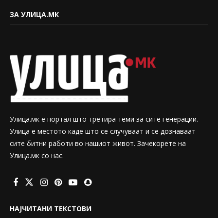
ЗА УЛИЦА.МК
Улица.мк е портал што третира теми за сите генерации.
Улица е местото каде што се случуваат и се дознаваат
сите битни работи во нашиот живот. Зачекорете на
Улица.мк со нас.
НАЈЧИТАНИ ТЕКСТОВИ