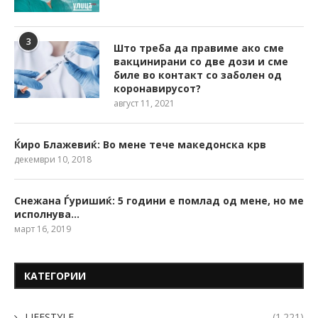
3
Што треба да правиме ако сме
вакцинирани со две дози и сме
биле во контакт со заболен од
коронавирусот?
август 11, 2021
Ќиро Блажевиќ: Во мене тече македонска крв
декември 10, 2018
Снежана Ѓуришиќ: 5 години е помлад од мене, но ме
исполнува…
март 16, 2019
КАТЕГОРИИ
LIFESTYLE
(1.221)