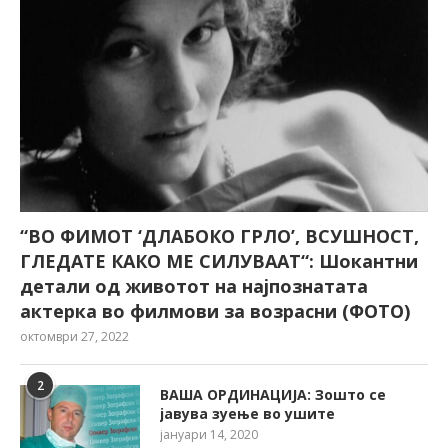
“ВО ФИМОТ ‘ДЛАБОКО ГРЛО’, ВСУШНОСТ,
ГЛЕДАТЕ КАКО МЕ СИЛУВААТ“: Шокантни
детали од животот на најпознатата
актерка во филмови за возрасни (ФОТО)
октомври 27, 2022
2
ВАША ОРДИНАЦИЈА: Зошто се
јавува зуење во ушите
јануари 14, 2020