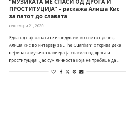
“МУЗИКАТА МЕ СПАСИ ОД ДРОГА И
ПРОСТИТУЦИЈА“ – раскажа Алиша Кис
за патот до славата
септември 21, 2020
Eдна од најпознатите изведувачи во светот денес,
Алиша Кис во интервју за „The Guardian“ открива дека
нејзината музичка кариера ја спасила од дрога и
проституција! „Јас сум личноста која не требаше да …