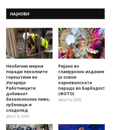
НАЈНОВИ
Необични мерки
Ријана во
поради пеколните
гламурозно издание
горештини во
ја освои
Унгарија:
карневалската
Работниците
парада во Барбадос!
добиваат
(ФОТО)
безалкохолно пиво,
август 6, 2026
лубеници и
сладолед
август 6, 2026