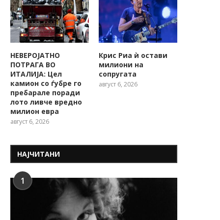
НЕВЕРОЈАТНО
Крис Риа ѝ остави
ПОТРАГА ВО
милиони на
ИТАЛИЈА: Цел
сопругата
камион со ѓубре го
август 6, 2026
пребарале поради
лото ливче вредно
милион евра
август 6, 2026
НАЈЧИТАНИ
1