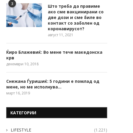
3
Што треба да правиме
ако сме вакцинирани со
две дози и сме биле во
контакт со заболен од
коронавирусот?
август 11, 2021
Ќиро Блажевиќ: Во мене тече македонска
крв
декември 10, 2018
Снежана Ѓуришиќ: 5 години е помлад од
мене, но ме исполнува…
март 16, 2019
КАТЕГОРИИ
LIFESTYLE
(1.221)