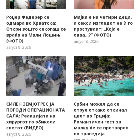
Роџер Федерер се
Мајка е на четири деца,
одмара во Хрватска:
а секси изгледот не ѝ го
Откри зошто секогаш се
простуваат: „Која е
враќа на Мали Лошињ
оваа…?“ (ФОТО)
(ФОТО)
август 8, 2026
август 8, 2026
СИЛЕН ЗЕМЈОТРЕС ЈА
Србин можел да се
ПОГОДИ ОПЕРАЦИОНАТА
отруе откако откинал
САЛА: Реакцијата на
цвет во Грција:
хирургот го обиколи
Романтичен гест за
светот (ВИДЕО)
малку ќе се претворел
во трагедија
август 8, 2026