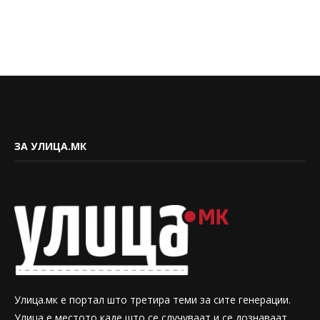
ЗА УЛИЦА.МК
Улица.мк е портал што третира теми за сите генерации.
Улица е местото каде што се случуваат и се дознаваат