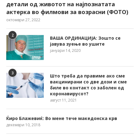
детали од животот на најпознатата
актерка во филмови за возрасни (ФОТО)
октомври 27, 2022
2
ВАША ОРДИНАЦИЈА: Зошто се
јавува зуење во ушите
јануари 14, 2020
3
Што треба да правиме ако сме
вакцинирани со две дози и сме
биле во контакт со заболен од
коронавирусот?
август 11, 2021
Ќиро Блажевиќ: Во мене тече македонска крв
декември 10, 2018