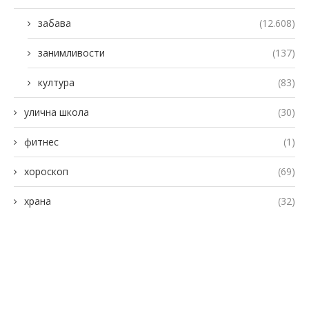
забава
(12.608)
занимливости
(137)
култура
(83)
улична школа
(30)
фитнес
(1)
хороскоп
(69)
храна
(32)