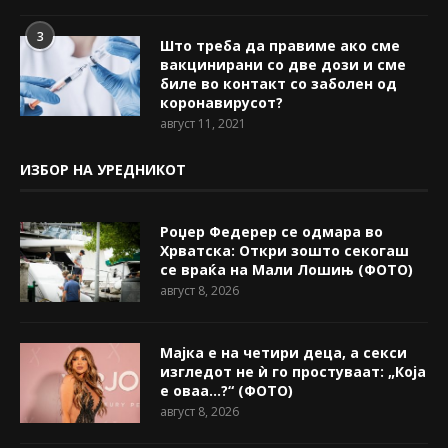
3
Што треба да правиме ако сме
вакцинирани со две дози и сме
биле во контакт со заболен од
коронавирусот?
август 11, 2021
ИЗБОР НА УРЕДНИКОТ
Роџер Федерер се одмара во
Хрватска: Откри зошто секогаш
се враќа на Мали Лошињ (ФОТО)
август 8, 2026
Мајка е на четири деца, а секси
изгледот не ѝ го простуваат: „Која
е оваа…?“ (ФОТО)
август 8, 2026