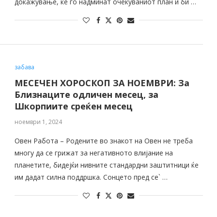
докажување, ќе го надминат очекуваниот план и би …
забава
МЕСЕЧЕН ХОРОСКОП ЗА НОЕМВРИ: За
Близнаците одличен месец, за
Шкорпиите среќен месец
ноември 1, 2024
Овен Работа – Родените во знакот на Овен не треба
многу да се грижат за негативното влијание на
планетите, бидејќи нивните стандардни заштитници ќе
им дадат силна поддршка. Сонцето пред се` …