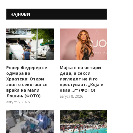
НАЈНОВИ
Роџер Федерер се
Мајка е на четири
одмара во
деца, а секси
Хрватска: Откри
изгледот не ѝ го
зошто секогаш се
простуваат: „Која е
враќа на Мали
оваа…?“ (ФОТО)
Лошињ (ФОТО)
август 8, 2026
август 8, 2026