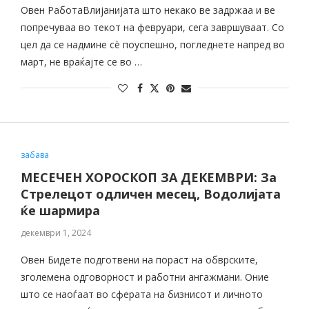
Овен РаботаВлијанијата што некако ве задржаа и ве
попречуваа во текот на февруари, сега завршуваат. Со
цел да се надмине сè поуспешно, погледнете напред во
март, не враќајте се во …
забава
МЕСЕЧЕН ХОРОСКОП ЗА ДЕКЕМВРИ: За
Стрелецот одличен месец, Водолијата
ќе шармира
декември 1, 2024
Овен Бидете подготвени на пораст на обврските,
зголемена одговорност и работни ангажмани. Оние
што се наоѓаат во сферата на бизнисот и личното