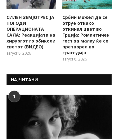
СИЛЕН ЗЕМЈОТРЕС ЈА
Србин можел да се
ПОГОДИ
отруе откако
ОПЕРАЦИОНАТА
откинал цвет во
САЛА: Реакцијата на
Грција: Романтичен
хирургот го обиколи
гест за малку ќе се
светот (ВИДЕО)
претворел во
трагедија
август 8, 2026
август 8, 2026
НАЈЧИТАНИ
1