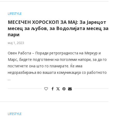
LIFESTYLE
МЕСЕЧЕН ХОРОСКОП ЗА МАЈ: За Јарецот
месец за љубов, за Водолијата месец за
пари
мај 1, 2023
Овен Работа – Поради ретроградноста на Меркур и
Марс, бидете подготвени на поголеми напори, за да го
постигнете она што го планирате. Ќе има
недоразбирања во вашата комуникација со работното
…
LIFESTYLE