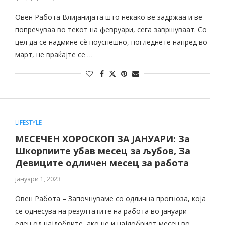
Овен Работа Влијанијата што некако ве задржаа и ве
попречуваа во текот на февруари, сега завршуваат. Со
цел да се надмине сè поуспешно, погледнете напред во
март, не враќајте се …
LIFESTYLE
МЕСЕЧЕН ХОРОСКОП ЗА ЈАНУАРИ: За
Шкорпиите убав месец за љубов, За
Девиците одличен месец за работа
јануари 1, 2023
Овен Работа – Започнуваме со одлична прогноза, која
се однесува на резултатите на работа во јануари –
еден од најдобрите, ако не и најдобриот месец во