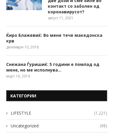
две дози и сме биле во
контакт со заболен од
коронавирусот?
август 11, 2021
Ќиро Блажевиќ: Во мене тече македонска
крв
декември 10, 2018
Снежана Ѓуришиќ: 5 години е помлад од
мене, но ме исполнува…
март 16, 2019
КАТЕГОРИИ
LIFESTYLE
(1.221)
Uncategorized
(98)