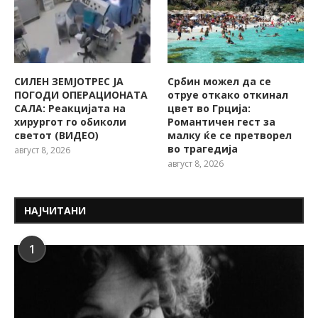
СИЛЕН ЗЕМЈОТРЕС ЈА
Србин можел да се
ПОГОДИ ОПЕРАЦИОНАТА
отруе откако откинал
САЛА: Реакцијата на
цвет во Грција:
хирургот го обиколи
Романтичен гест за
светот (ВИДЕО)
малку ќе се претворел
во трагедија
август 8, 2026
август 8, 2026
НАЈЧИТАНИ
1