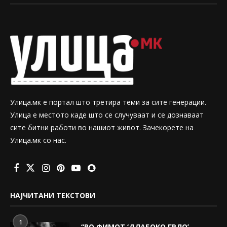
Улица.мк е портал што третира теми за сите генерации.
Улица е местото каде што се случуваат и се дознаваат
сите битни работи во нашиот живот. Зачекорете на
Улица.мк со нас.
НАЈЧИТАНИ ТЕКСТОВИ
1
“ВО ФИМОТ ‘ДЛАБОКО ГРЛО’,