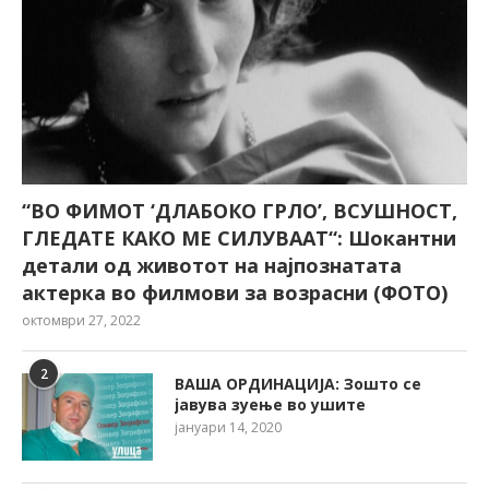
“ВО ФИМОТ ‘ДЛАБОКО ГРЛО’, ВСУШНОСТ,
ГЛЕДАТЕ КАКО МЕ СИЛУВААТ“: Шокантни
детали од животот на најпознатата
актерка во филмови за возрасни (ФОТО)
октомври 27, 2022
2
ВАША ОРДИНАЦИЈА: Зошто се
јавува зуење во ушите
јануари 14, 2020