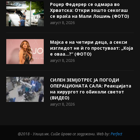
Роџер Федерер се одмара во
Хрватска: Откри зошто секогаш
се враќа на Мали Лошињ (ФОТО)
август 8, 2026
Мајка е на четири деца, а секси
изгледот не ѝ го простуваат: „Која
е оваа…?“ (ФОТО)
август 8, 2026
СИЛЕН ЗЕМЈОТРЕС ЈА ПОГОДИ
ОПЕРАЦИОНАТА САЛА: Реакцијата
на хирургот го обиколи светот
(ВИДЕО)
август 8, 2026
@2018 - Улица.мк. Сите права се задржани. Web by:
Perfect