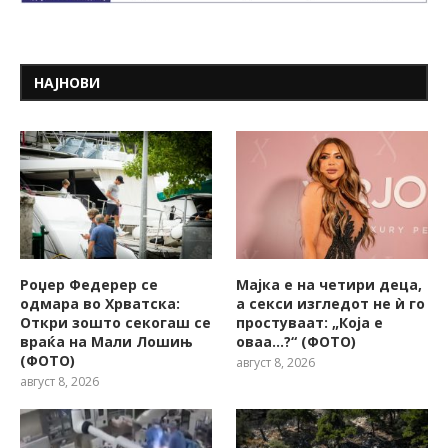
НАЈНОВИ
Роџер Федерер се
Мајка е на четири деца,
одмара во Хрватска:
а секси изгледот не ѝ го
Откри зошто секогаш се
простуваат: „Која е
враќа на Мали Лошињ
оваа…?“ (ФОТО)
(ФОТО)
август 8, 2026
август 8, 2026