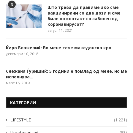
3
Што треба да правиме ако сме
вакцинирани со две дози и сме
биле во контакт со заболен од
коронавирусот?
август 11, 2021
Ќиро Блажевиќ: Во мене тече македонска крв
декември 10, 2018
Снежана Ѓуришиќ: 5 години е помлад од мене, но ме
исполнува…
март 16, 2019
КАТЕГОРИИ
LIFESTYLE
(1.221)
Uncategorized
(98)