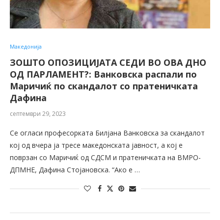
Македонија
ЗОШТО ОПОЗИЦИЈАТА СЕДИ ВО ОВА ДНО
ОД ПАРЛАМЕНТ?: Ванковска распали по
Маричиќ по скандалот со пратеничката
Дафина
септември 29, 2023
Се огласи професорката Билјана Ванковска за скандалот
кој од вчера ја тресе македонската јавност, а кој е
поврзан со Маричиќ од СДСМ и пратеничката на ВМРО-
ДПМНЕ, Дафина Стојановска. “Ако е …