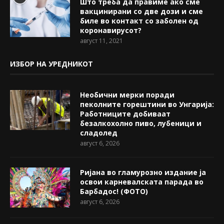
Што треба да правиме ако сме
вакцинирани со две дози и сме
биле во контакт со заболен од
коронавирусот?
август 11, 2021
ИЗБОР НА УРЕДНИКОТ
Необични мерки поради
пеколните горештини во Унгарија:
Работниците добиваат
безалкохолно пиво, лубеници и
сладолед
август 6, 2026
Ријана во гламурозно издание ја
освои карневалската парада во
Барбадос! (ФОТО)
август 6, 2026