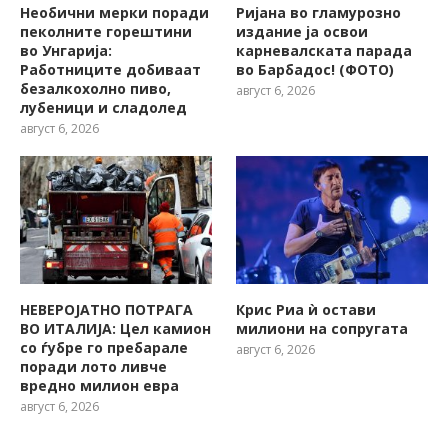
Необични мерки поради
Ријана во гламурозно
пеколните горештини
издание ја освои
во Унгарија:
карневалската парада
Работниците добиваат
во Барбадос! (ФОТО)
безалкохолно пиво,
август 6, 2026
лубеници и сладолед
август 6, 2026
НЕВЕРОЈАТНО ПОТРАГА
Крис Риа ѝ остави
ВО ИТАЛИЈА: Цел камион
милиони на сопругата
со ѓубре го пребарале
август 6, 2026
поради лото ливче
вредно милион евра
август 6, 2026