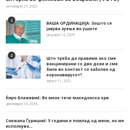
октомври 27, 2022
2
ВАША ОРДИНАЦИЈА: Зошто се
јавува зуење во ушите
јануари 14, 2020
3
Што треба да правиме ако сме
вакцинирани со две дози и сме
биле во контакт со заболен од
коронавирусот?
август 11, 2021
Ќиро Блажевиќ: Во мене тече македонска крв
декември 10, 2018
Снежана Ѓуришиќ: 5 години е помлад од мене, но ме
исполнува…