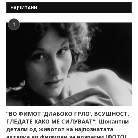
НАЈЧИТАНИ
1
“ВО ФИМОТ ‘ДЛАБОКО ГРЛО’, ВСУШНОСТ,
ГЛЕДАТЕ КАКО МЕ СИЛУВААТ“: Шокантни
детали од животот на најпознатата
актерка во филмови за возрасни (ФОТО)