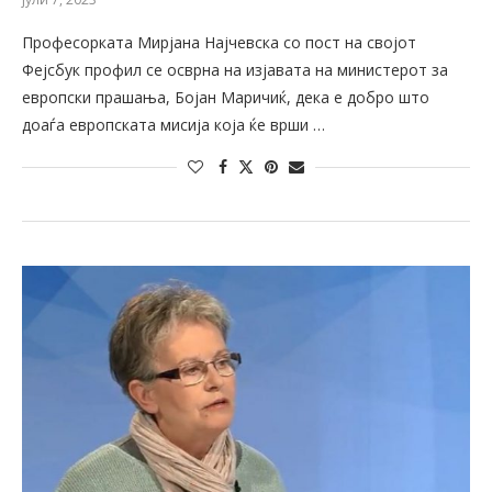
Професорката Мирјана Најчевска со пост на својот
Фејсбук профил се осврна на изјавата на министерот за
европски прашања, Бојан Маричиќ, дека е добро што
доаѓа европската мисија која ќе врши …