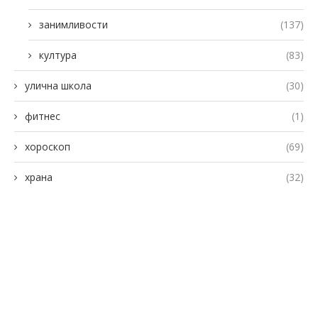
занимливости
(137)
култура
(83)
улична школа
(30)
фитнес
(1)
хороскоп
(69)
храна
(32)