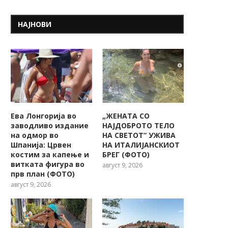
НАЈНОВИ
Ева Лонгорија во
„ЖЕНАТА СО
заводливо издание
НАЈДОБРОТО ТЕЛО
на одмор во
НА СВЕТОТ“ УЖИВА
Шпанија: Црвен
НА ИТАЛИЈАНСКИОТ
костим за капење и
БРЕГ (ФОТО)
витката фигура во
август 9, 2026
прв план (ФОТО)
август 9, 2026