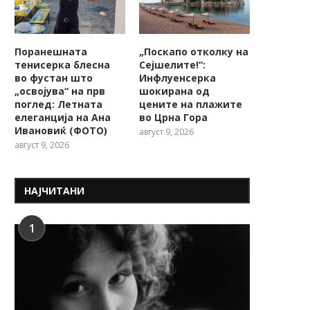
Поранешната
„Поскапо отколку на
тенисерка блесна
Сејшелите!“:
во фустан што
Инфлуенсерка
„освојува“ на прв
шокирана од
поглед: Летната
цените на плажите
елеганција на Ана
во Црна Гора
Ивановиќ (ФОТО)
август 9, 2026
август 9, 2026
НАЈЧИТАНИ
1