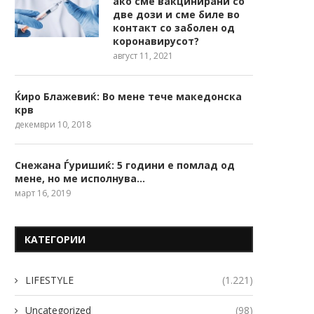
ако сме вакцинирани со
две дози и сме биле во
контакт со заболен од
коронавирусот?
август 11, 2021
Ќиро Блажевиќ: Во мене тече македонска
крв
декември 10, 2018
Снежана Ѓуришиќ: 5 години е помлад од
мене, но ме исполнува…
март 16, 2019
КАТЕГОРИИ
LIFESTYLE
(1.221)
Uncategorized
(98)