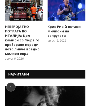
НЕВЕРОЈАТНО
Крис Риа ѝ остави
ПОТРАГА ВО
милиони на
ИТАЛИЈА: Цел
сопругата
камион со ѓубре го
август 6, 2026
пребарале поради
лото ливче вредно
милион евра
август 6, 2026
НАЈЧИТАНИ
1