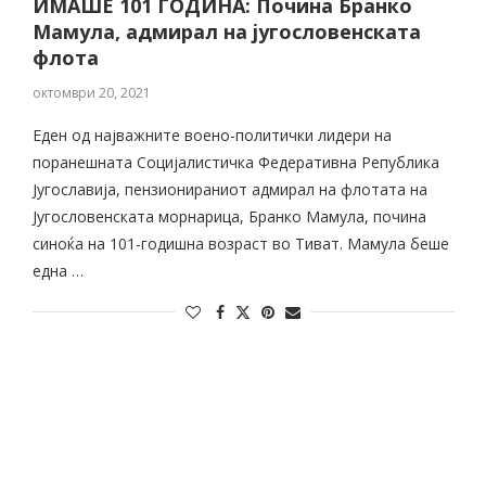
ИМАШЕ 101 ГОДИНА: Почина Бранко
Мамула, адмирал на југословенската
флота
октомври 20, 2021
Еден од најважните воено-политички лидери на
поранешната Социјалистичка Федеративна Република
Југославија, пензионираниот адмирал на флотата на
Југословенската морнарица, Бранко Мамула, почина
синоќа на 101-годишна возраст во Тиват. Мамула беше
една …