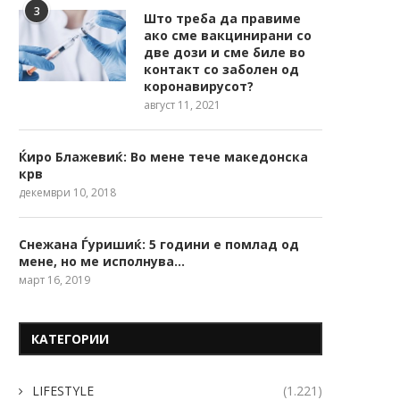
3
Што треба да правиме
ако сме вакцинирани со
две дози и сме биле во
контакт со заболен од
коронавирусот?
август 11, 2021
Ќиро Блажевиќ: Во мене тече македонска
крв
декември 10, 2018
Снежана Ѓуришиќ: 5 години е помлад од
мене, но ме исполнува…
март 16, 2019
КАТЕГОРИИ
LIFESTYLE
(1.221)