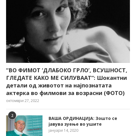
“ВО ФИМОТ ‘ДЛАБОКО ГРЛО’, ВСУШНОСТ,
ГЛЕДАТЕ КАКО МЕ СИЛУВААТ“: Шокантни
детали од животот на најпознатата
актерка во филмови за возрасни (ФОТО)
октомври 27, 2022
2
ВАША ОРДИНАЦИЈА: Зошто се
јавува зуење во ушите
јануари 14, 2020