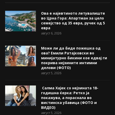
Ова е најевтиното летувалиште
во Црна Гора: Апартман за цело
семејство од 35 евра, ручек од 5
евра
август 6, 2026
Може ли да биде пожешкa од
ова? Емили Ратајковски во
минијатурно бикини кое едвај ги
покрива нејзините интимни
делови (ФОТО)
август 5, 2026
Салма Хајек со нејзината 18-
годишна ќерка: Ретко ја
покажува, a пораснала во
вистинска убавица (ФОТО и
ВИДЕО)
август 5, 2026