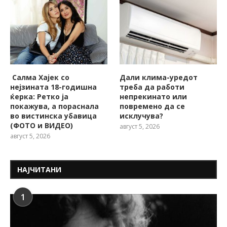
Салма Хајек со
Дали клима-уредот
нејзината 18-годишна
треба да работи
ќерка: Ретко ја
непрекинато или
покажува, a пораснала
повремено да се
во вистинска убавица
исклучува?
(ФОТО и ВИДЕО)
август 5, 2026
август 5, 2026
НАЈЧИТАНИ
1