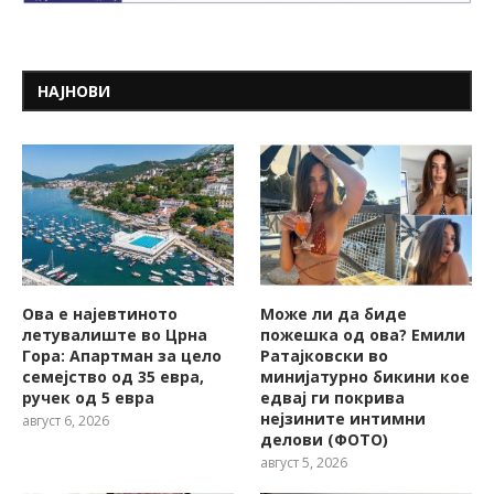
НАЈНОВИ
Ова е најевтиното
Може ли да биде
летувалиште во Црна
пожешкa од ова? Емили
Гора: Апартман за цело
Ратајковски во
семејство од 35 евра,
минијатурно бикини кое
ручек од 5 евра
едвај ги покрива
нејзините интимни
август 6, 2026
делови (ФОТО)
август 5, 2026