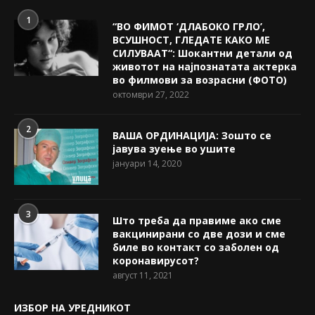
1
“ВО ФИМОТ ‘ДЛАБОКО ГРЛО’,
ВСУШНОСТ, ГЛЕДАТЕ КАКО МЕ
СИЛУВААТ“: Шокантни детали од
животот на најпознатата актерка
во филмови за возрасни (ФОТО)
октомври 27, 2022
2
ВАША ОРДИНАЦИЈА: Зошто се
јавува зуење во ушите
јануари 14, 2020
3
Што треба да правиме ако сме
вакцинирани со две дози и сме
биле во контакт со заболен од
коронавирусот?
август 11, 2021
ИЗБОР НА УРЕДНИКОТ