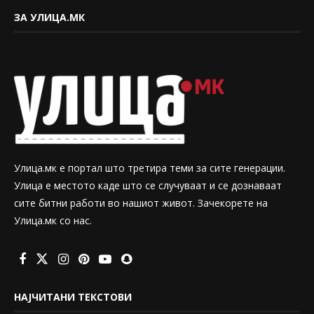
ЗА УЛИЦА.МК
Улица.мк е портал што третира теми за сите генерации.
Улица е местото каде што се случуваат и се дознаваат
сите битни работи во нашиот живот. Зачекорете на
Улица.мк со нас.
НАЈЧИТАНИ ТЕКСТОВИ