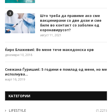
3
Што треба да правиме ако сме
вакцинирани со две дози и сме
биле во контакт со заболен од
коронавирусот?
август 11, 2021
Ќиро Блажевиќ: Во мене тече македонска крв
декември 10, 2018
Снежана Ѓуришиќ: 5 години е помлад од мене, но ме
исполнува…
март 16, 2019
КАТЕГОРИИ
LIFESTYLE
(1.221)