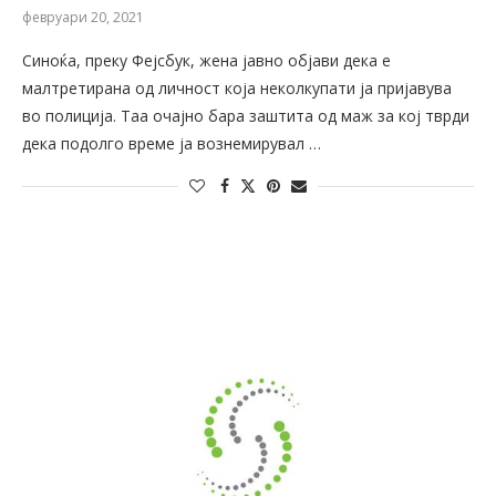
февруари 20, 2021
Синоќа, преку Фејсбук, жена јавно објави дека е
малтретирана од личност која неколкупати ја пријавува
во полиција. Таа очајно бара заштита од маж за кој тврди
дека подолго време ја вознемирувал …