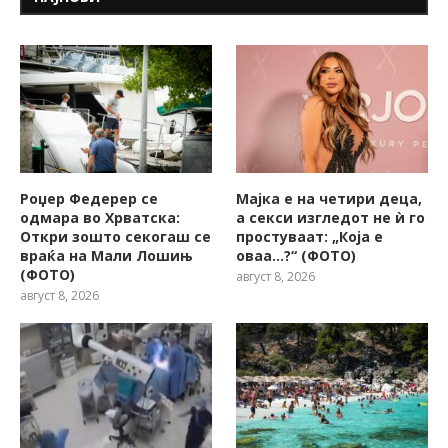
Роџер Федерер се
Мајка е на четири деца,
одмара во Хрватска:
а секси изгледот не ѝ го
Откри зошто секогаш се
простуваат: „Која е
враќа на Мали Лошињ
оваа…?“ (ФОТО)
(ФОТО)
август 8, 2026
август 8, 2026