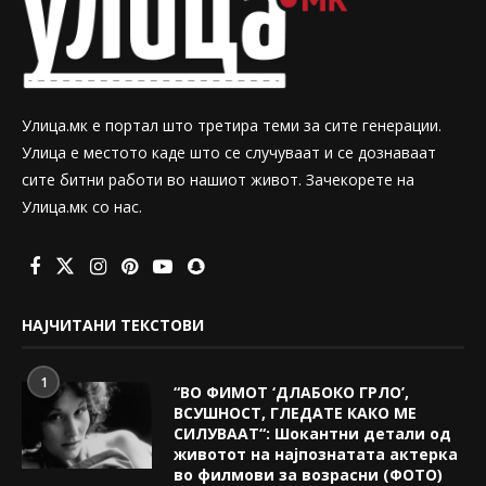
Улица.мк е портал што третира теми за сите генерации.
Улица е местото каде што се случуваат и се дознаваат
сите битни работи во нашиот живот. Зачекорете на
Улица.мк со нас.
НАЈЧИТАНИ ТЕКСТОВИ
1
“ВО ФИМОТ ‘ДЛАБОКО ГРЛО’,
ВСУШНОСТ, ГЛЕДАТЕ КАКО МЕ
СИЛУВААТ“: Шокантни детали од
животот на најпознатата актерка
во филмови за возрасни (ФОТО)