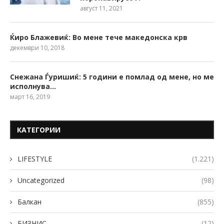
август 11, 2021
Ќиро Блажевиќ: Во мене тече македонска крв
декември 10, 2018
Снежана Ѓуришиќ: 5 години е помлад од мене, но ме
исполнува…
март 16, 2019
КАТЕГОРИИ
LIFESTYLE
(1.221)
Uncategorized
(98)
Балкан
(855)
БИЗНИС
(12)