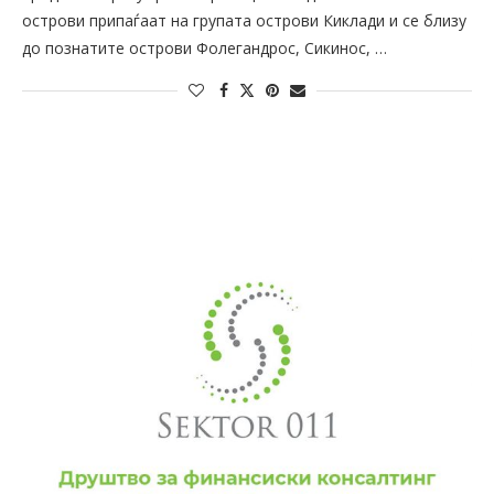
острови припаѓаат на групата острови Киклади и се близу
до познатите острови Фолегандрос, Сикинос, …