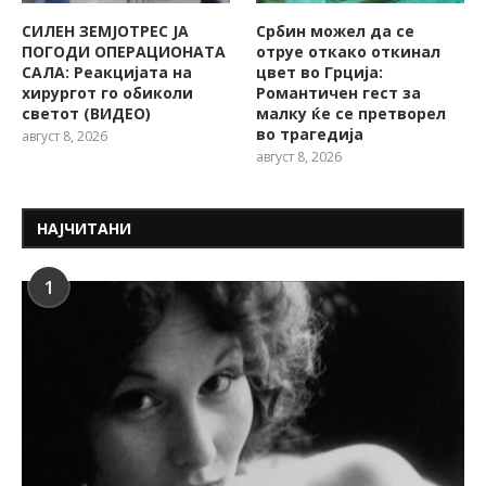
СИЛЕН ЗЕМЈОТРЕС ЈА
Србин можел да се
ПОГОДИ ОПЕРАЦИОНАТА
отруе откако откинал
САЛА: Реакцијата на
цвет во Грција:
хирургот го обиколи
Романтичен гест за
светот (ВИДЕО)
малку ќе се претворел
во трагедија
август 8, 2026
август 8, 2026
НАЈЧИТАНИ
1