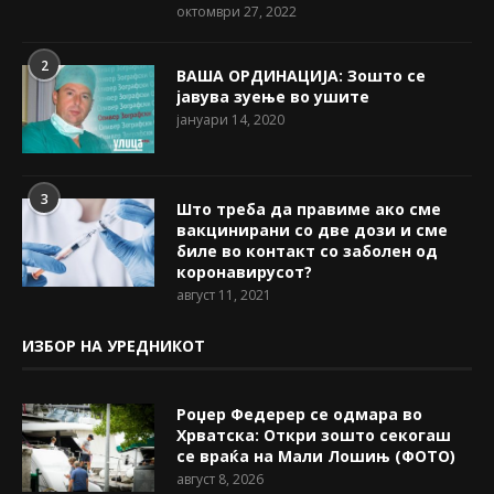
октомври 27, 2022
2
ВАША ОРДИНАЦИЈА: Зошто се
јавува зуење во ушите
јануари 14, 2020
3
Што треба да правиме ако сме
вакцинирани со две дози и сме
биле во контакт со заболен од
коронавирусот?
август 11, 2021
ИЗБОР НА УРЕДНИКОТ
Роџер Федерер се одмара во
Хрватска: Откри зошто секогаш
се враќа на Мали Лошињ (ФОТО)
август 8, 2026