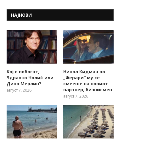
НАЈНОВИ
Кој е побогат,
Никол Кидман во
Здравко Чолиќ или
„Ферари“ му се
Дино Мерлин?
смееше на новиот
партнер, бизнисмен
август 7, 2026
август 7, 2026