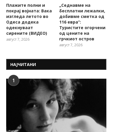
Плажите полни и
„Седнавме на
покрај војната: Вака
бесплатни лежалки,
изгледа летото во
добивме сметка од
Одеса додека
116 евра“:
одекнуваат
Туристите огорчени
сирените (ВИДЕО)
од цените на
грчкиот остров
август 7, 2026
август 7, 2026
НАЈЧИТАНИ
1