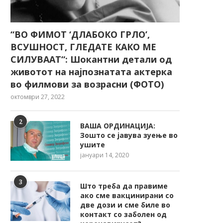
“ВО ФИМОТ ‘ДЛАБОКО ГРЛО’,
ВСУШНОСТ, ГЛЕДАТЕ КАКО МЕ
СИЛУВААТ“: Шокантни детали од
животот на најпознатата актерка
во филмови за возрасни (ФОТО)
октомври 27, 2022
2
ВАША ОРДИНАЦИЈА:
Зошто се јавува зуење во
ушите
јануари 14, 2020
3
Што треба да правиме
ако сме вакцинирани со
две дози и сме биле во
контакт со заболен од