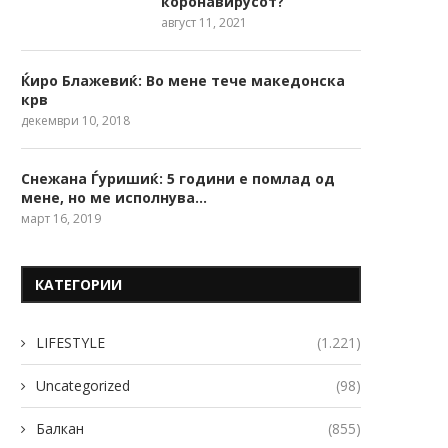
коронавирусот?
август 11, 2021
Ќиро Блажевиќ: Во мене тече македонска
крв
декември 10, 2018
Снежана Ѓуришиќ: 5 години е помлад од
мене, но ме исполнува…
март 16, 2019
КАТЕГОРИИ
LIFESTYLE
(1.221)
Uncategorized
(98)
Балкан
(855)