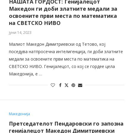
НАШАТА ГОРДОСТ: Генијалецот
Македон ги доби златните медали за
освоените први места по математика
на СВЕТСКО НИВО
јуни 14, 2023
Малиот Македон Димитриевски од Тетово, кој
поседува натпросечна интелигенција, ги доби златните
медали за освоените први места по математика на
СВЕТСКО НИВО. Генијалецот, со кој се гордее цела
Македонија, е …
Македонија
Претседателот Пендаровски го запозна
генијалецот Македон Димитриевски