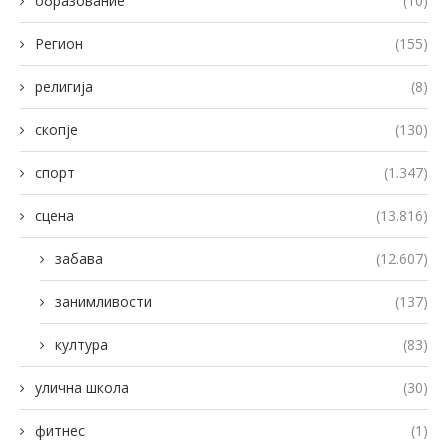
образование
(10)
Регион
(155)
религија
(8)
скопје
(130)
спорт
(1.347)
сцена
(13.816)
забава
(12.607)
занимливости
(137)
култура
(83)
улична школа
(30)
фитнес
(1)