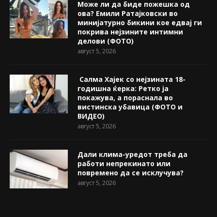
Може ли да биде пожешкa од
ова? Емили Ратајковски во
минијатурно бикини кое едвај ги
покрива нејзините интимни
делови (ФОТО)
август 5, 2026
Салма Хајек со нејзината 18-
годишна ќерка: Ретко ја
покажува, a пораснала во
вистинска убавица (ФОТО и
ВИДЕО)
август 5, 2026
Дали клима-уредот треба да
работи непрекинато или
повремено да се исклучува?
август 5, 2026