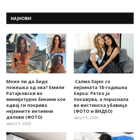
НАЈНОВИ
Може ли да биде
Салма Хајек со
пожешкa од ова? Емили
нејзината 18-годишна
Ратајковски во
ќерка: Ретко ја
минијатурно бикини кое
покажува, a пораснала
едвај ги покрива
во вистинска убавица
нејзините интимни
(ФОТО и ВИДЕО)
делови (ФОТО)
август 5, 2026
август 5, 2026