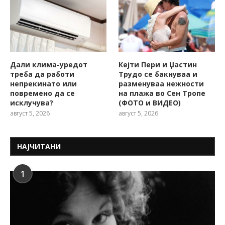
Дали клима-уредот
Кејти Пери и Џастин
треба да работи
Трудо се бакнуваа и
непрекинато или
разменуваа нежности
повремено да се
на плажа во Сен Тропе
исклучува?
(ФОТО и ВИДЕО)
август 5, 2026
август 5, 2026
НАЈЧИТАНИ
1