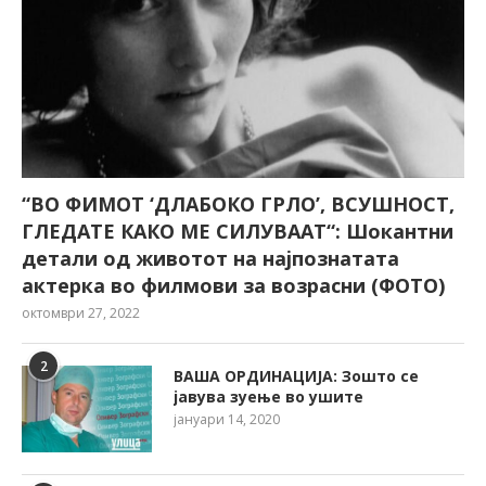
“ВО ФИМОТ ‘ДЛАБОКО ГРЛО’, ВСУШНОСТ,
ГЛЕДАТЕ КАКО МЕ СИЛУВААТ“: Шокантни
детали од животот на најпознатата
актерка во филмови за возрасни (ФОТО)
октомври 27, 2022
2
ВАША ОРДИНАЦИЈА: Зошто се
јавува зуење во ушите
јануари 14, 2020