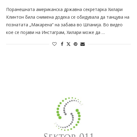
Поранешната американска државна секретарка Хилари
Клинтон била снимена додека се обидувала да танцува на
познатата „Макарена“ на забава во Шпанија. Во видео
кое се појави на Инстаграм, Хилари може да …