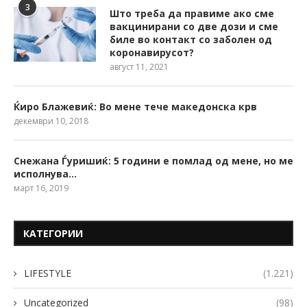
3
Што треба да правиме ако сме
вакцинирани со две дози и сме
биле во контакт со заболен од
коронавирусот?
август 11, 2021
Ќиро Блажевиќ: Во мене тече македонска крв
декември 10, 2018
Снежана Ѓуришиќ: 5 години е помлад од мене, но ме
исполнува…
март 16, 2019
КАТЕГОРИИ
LIFESTYLE
(1.221)
Uncategorized
(98)