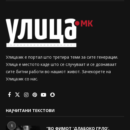
Улица.мк е портал што третира теми за сите генерации.
Улица е местото каде што се случуваат и се дознаваат
сите битни работи во нашиот живот. Зачекорете на
Улица.мк со нас.
НАЈЧИТАНИ ТЕКСТОВИ
1
“ВО ФИМОТ ‘ДЛАБОКО ГРЛО’,