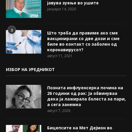
јавува зуење во ушите
јануари 14, 2020
3
Што треба да правиме ако сме
вакцинирани со две дози и сме
биле во контакт со заболен од
коронавирусот?
август 11, 2021
ИЗБОР НА УРЕДНИКОТ
Позната инфлуенсерка почина на
26 години од рак: Ја обвинуваа
дека ја лажирала болеста за пари,
а сега занемеа
август 7, 2026
Бицепсите на Мет Дејмон во