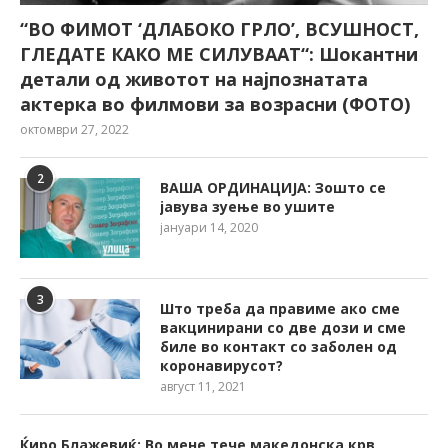
“ВО ФИМОТ ‘ДЛАБОКО ГРЛО’, ВСУШНОСТ,
ГЛЕДАТЕ КАКО МЕ СИЛУВААТ“: Шокантни
детали од животот на најпознатата
актерка во филмови за возрасни (ФОТО)
октомври 27, 2022
2
ВАША ОРДИНАЦИЈА: Зошто се
јавува зуење во ушите
јануари 14, 2020
3
Што треба да правиме ако сме
вакцинирани со две дози и сме
биле во контакт со заболен од
коронавирусот?
август 11, 2021
Ќиро Блажевиќ: Во мене тече македонска крв