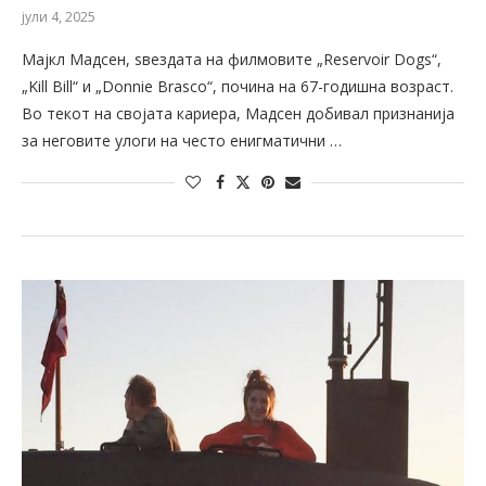
јули 4, 2025
Мајкл Мадсен, ѕвездата на филмовите „Reservoir Dogs“,
„Kill Bill“ и „Donnie Brasco“, почина на 67-годишна возраст.
Во текот на својата кариера, Мадсен добивал признанија
за неговите улоги на често енигматични …