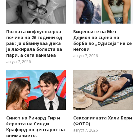
Позната инфлуенсерка
Бицепсите на Мет
почина на 26 години од
Дејмон во сцена на
рак: Ја обвинуваа дека
борба во „Одисеја“ не се
ја лажирала болеста за
негови
пари, а сега занемеа
август 7, 2026
август 7, 2026
Синот на Ричард Гир и
Сексапилната Хали Бери
ќерката на Синди
(ФОТО)
Крафорд во центарот на
август 7, 2026
вниманието: