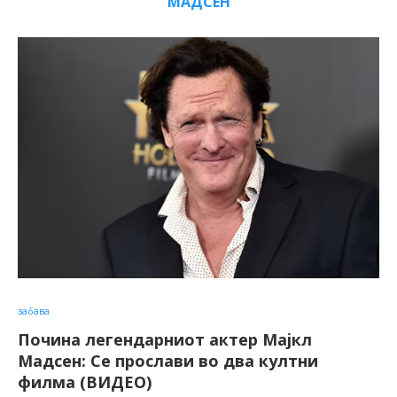
МАДСЕН
забава
Почина легендарниот актер Мајкл
Мадсен: Се прослави во два култни
филма (ВИДЕО)