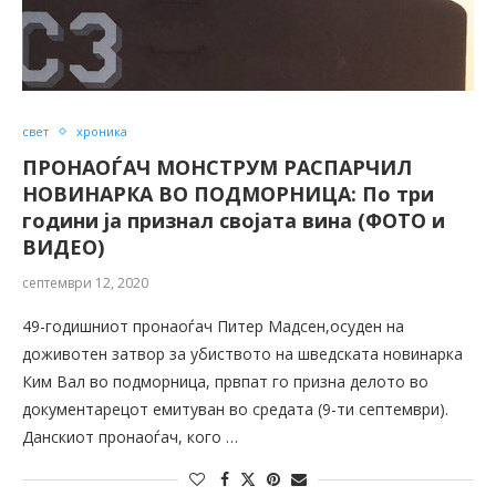
свет
хроника
ПРОНАОЃАЧ МОНСТРУМ РАСПАРЧИЛ
НОВИНАРКА ВО ПОДМОРНИЦА: По три
години ја признал својата вина (ФОТО и
ВИДЕО)
септември 12, 2020
49-годишниот пронаоѓач Питер Мадсен,осуден на
доживотен затвор за убиството на шведската новинарка
Ким Вал во подморница, првпат го призна делото во
документарецот емитуван во средата (9-ти септември).
Данскиот пронаоѓач, кого …