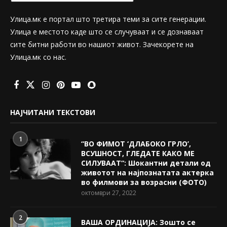
Улица.мк е портал што третира теми за сите генерации.
Улица е местото каде што се случуваат и се дознаваат
сите битни работи во нашиот живот. Зачекорете на
Улица.мк со нас.
НАЈЧИТАНИ ТЕКСТОВИ
1
“ВО ФИМОТ ‘ДЛАБОКО ГРЛО’,
ВСУШНОСТ, ГЛЕДАТЕ КАКО МЕ
СИЛУВААТ“: Шокантни детали од
животот на најпознатата актерка
во филмови за возрасни (ФОТО)
октомври 27, 2022
2
ВАША ОРДИНАЦИЈА: Зошто се