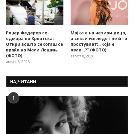
Роџер Федерер се
Мајка е на четири деца,
одмара во Хрватска:
а секси изгледот не ѝ го
Откри зошто секогаш се
простуваат: „Која е
враќа на Мали Лошињ
оваа…?“ (ФОТО)
(ФОТО)
август 8, 2026
август 8, 2026
НАЈЧИТАНИ
1