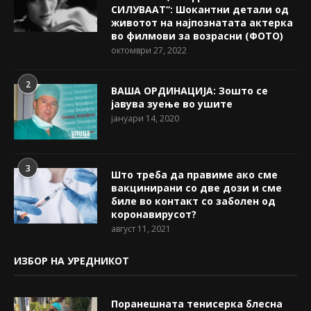
СИЛУВААТ“: Шокантни детали од
животот на најпознатата актерка
во филмови за возрасни (ФОТО)
октомври 27, 2022
2
ВАША ОРДИНАЦИЈА: Зошто се
јавува зуење во ушите
јануари 14, 2020
3
Што треба да правиме ако сме
вакцинирани со две дози и сме
биле во контакт со заболен од
коронавирусот?
август 11, 2021
ИЗБОР НА УРЕДНИКОТ
Поранешната тенисерка блесна