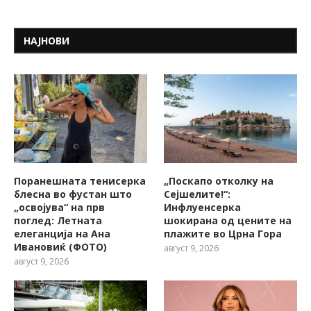
НАЈНОВИ
Поранешната тенисерка
„Поскапо отколку на
блесна во фустан што
Сејшелите!“:
„освојува“ на прв
Инфлуенсерка
поглед: Летната
шокирана од цените на
елеганција на Ана
плажите во Црна Гора
Ивановиќ (ФОТО)
август 9, 2026
август 9, 2026