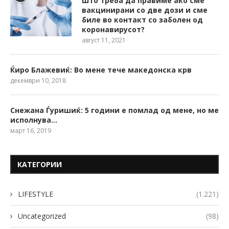
Што треба да правиме ако сме
вакцинирани со две дози и сме
биле во контакт со заболен од
коронавирусот?
август 11, 2021
Ќиро Блажевиќ: Во мене тече македонска крв
декември 10, 2018
Снежана Ѓуришиќ: 5 години е помлад од мене, но ме
исполнува…
март 16, 2019
КАТЕГОРИИ
LIFESTYLE
(1.221)
Uncategorized
(98)