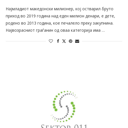
Најмладиот македонски милионер, кој остварил бруто
приход во 2019 година над еден милион денари, е дете,
родено во 2013 година, кое печалело преку закупнина.
Највозрасниот граѓанин од оваа категорија има …