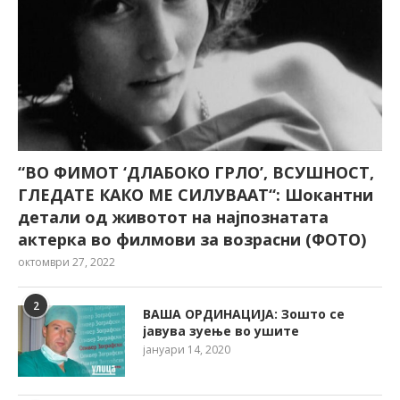
“ВО ФИМОТ ‘ДЛАБОКО ГРЛО’, ВСУШНОСТ,
ГЛЕДАТЕ КАКО МЕ СИЛУВААТ“: Шокантни
детали од животот на најпознатата
актерка во филмови за возрасни (ФОТО)
октомври 27, 2022
2
ВАША ОРДИНАЦИЈА: Зошто се
јавува зуење во ушите
јануари 14, 2020