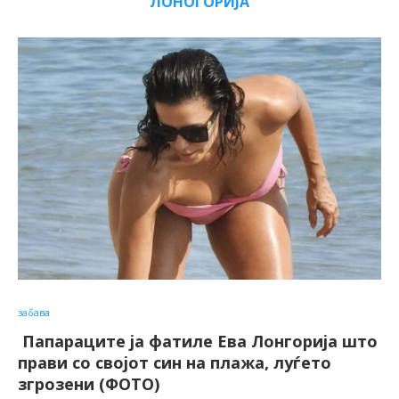
ЛОНОГОРИЈА
забава
Папараците ја фатиле Ева Лонгорија што
прави со својот син на плажа, луѓето
згрозени (ФОТО)