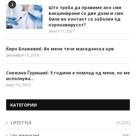
3
Што треба да правиме ако сме
вакцинирани со две дози и сме
биле во контакт со заболен од
коронавирусот?
август 11, 2021
Ќиро Блажевиќ: Во мене тече македонска крв
декември 10, 2018
Снежана Ѓуришиќ: 5 години е помлад од мене, но ме
исполнува…
март 16, 2019
КАТЕГОРИИ
LIFESTYLE
(1.221)
Uncategorized
(98)