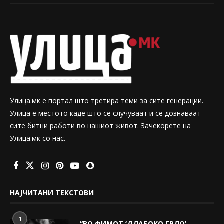
Улица.мк е портал што третира теми за сите генерации.
Улица е местото каде што се случуваат и се дознаваат
сите битни работи во нашиот живот. Зачекорете на
Улица.мк со нас.
НАЈЧИТАНИ ТЕКСТОВИ
1
“ВО ФИМОТ ‘ДЛАБОКО ГРЛО’,