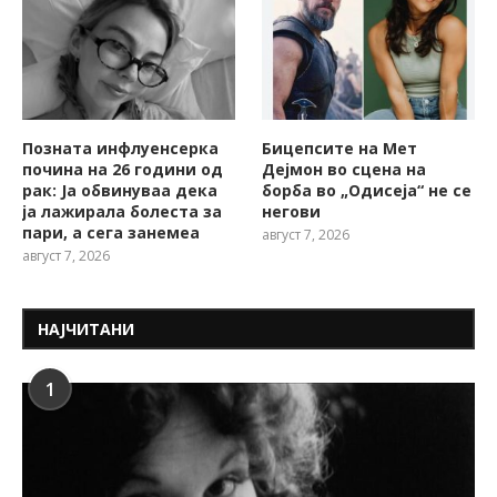
Позната инфлуенсерка
Бицепсите на Мет
почина на 26 години од
Дејмон во сцена на
рак: Ја обвинуваа дека
борба во „Одисеја“ не се
ја лажирала болеста за
негови
пари, а сега занемеа
август 7, 2026
август 7, 2026
НАЈЧИТАНИ
1