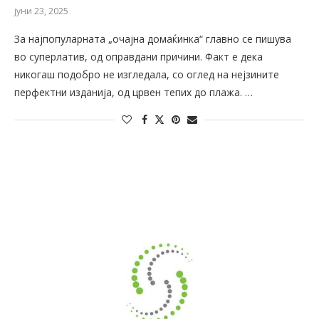
јуни 23, 2025
За најпопуларната „очајна домаќинка“ главно се пишува
во суперлатив, од оправдани причини. Факт е дека
никогаш подобро не изгледала, со оглед на нејзините
перфектни изданија, од црвен тепих до плажа. …