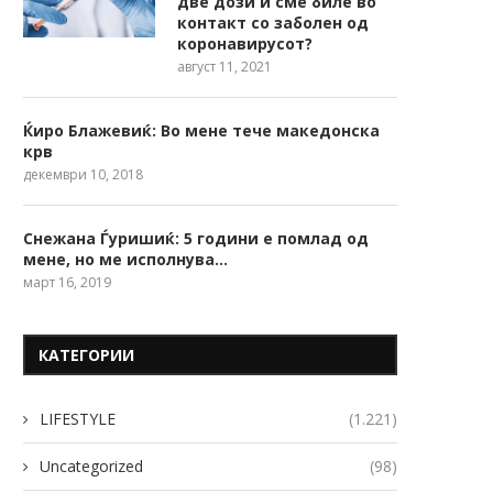
две дози и сме биле во
контакт со заболен од
коронавирусот?
август 11, 2021
Ќиро Блажевиќ: Во мене тече македонска
крв
декември 10, 2018
Снежана Ѓуришиќ: 5 години е помлад од
мене, но ме исполнува…
март 16, 2019
КАТЕГОРИИ
LIFESTYLE
(1.221)
Uncategorized
(98)