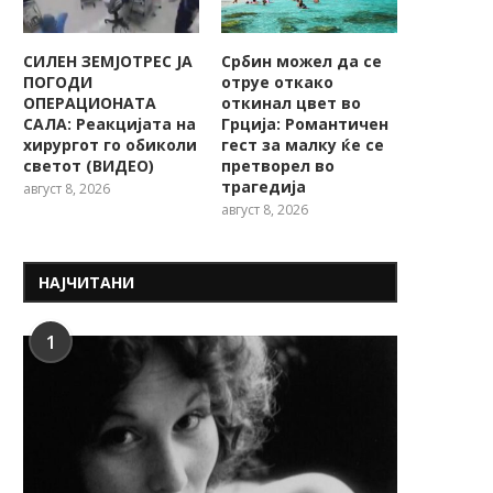
СИЛЕН ЗЕМЈОТРЕС ЈА
Србин можел да се
ПОГОДИ
отруе откако
ОПЕРАЦИОНАТА
откинал цвет во
САЛА: Реакцијата на
Грција: Романтичен
хирургот го обиколи
гест за малку ќе се
светот (ВИДЕО)
претворел во
трагедија
август 8, 2026
август 8, 2026
НАЈЧИТАНИ
1