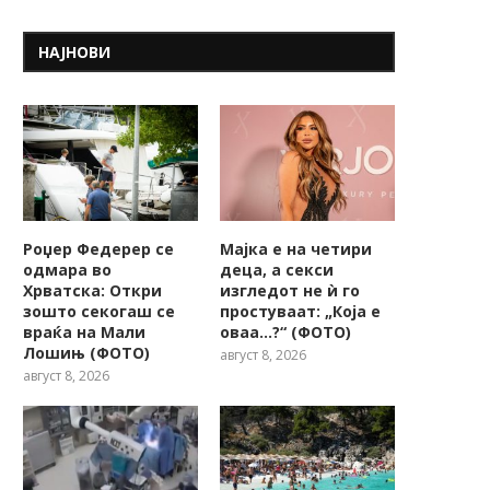
НАЈНОВИ
Роџер Федерер се
Мајка е на четири
одмара во
деца, а секси
Хрватска: Откри
изгледот не ѝ го
зошто секогаш се
простуваат: „Која е
враќа на Мали
оваа…?“ (ФОТО)
Лошињ (ФОТО)
август 8, 2026
август 8, 2026