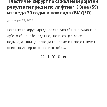
Пластичен хирург покажал неверојатни
резултати пред и по лифтинг: Жена (59)
изгледа 30 години помлада (ВИДЕО)
декември 25, 2024
Естетската хирургија денес станува сè попопуларна, а
луѓето сè повеќе „одат под нож“ со цел да се
подмладат или целосно да го променат својот личен
опис. На Интернетот речиси веќе …