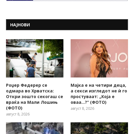
НАЈНОВИ
Роџер Федерер се
Мајка е на четири деца,
одмара во Хрватска:
а секси изгледот не ѝ го
Откри зошто секогаш се
простуваат: „Која е
враќа на Мали Лошињ
оваа…?“ (ФОТО)
(ФОТО)
август 8, 2026
август 8, 2026