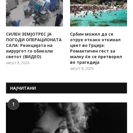
СИЛЕН ЗЕМЈОТРЕС ЈА
Србин можел да се
ПОГОДИ ОПЕРАЦИОНАТА
отруе откако откинал
САЛА: Реакцијата на
цвет во Грција:
хирургот го обиколи
Романтичен гест за
светот (ВИДЕО)
малку ќе се претворел
во трагедија
август 8, 2026
август 8, 2026
НАЈЧИТАНИ
1