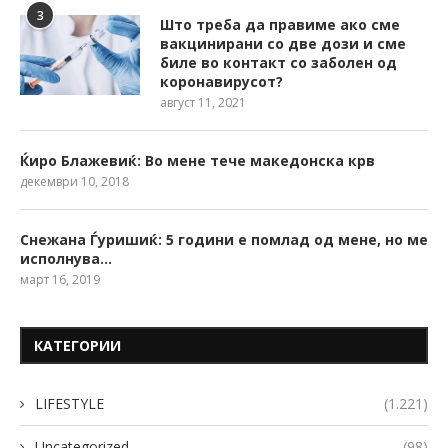
3
Што треба да правиме ако сме
вакцинирани со две дози и сме
биле во контакт со заболен од
коронавирусот?
август 11, 2021
Ќиро Блажевиќ: Во мене тече македонска крв
декември 10, 2018
Снежана Ѓуришиќ: 5 години е помлад од мене, но ме
исполнува…
март 16, 2019
КАТЕГОРИИ
LIFESTYLE
(1.221)
Uncategorized
(98)