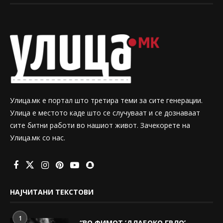
Улица.мк е портал што третира теми за сите генерации.
Улица е местото каде што се случуваат и се дознаваат
сите битни работи во нашиот живот. Зачекорете на
Улица.мк со нас.
НАЈЧИТАНИ ТЕКСТОВИ
1
“ВО ФИМОТ ‘ДЛАБОКО ГРЛО’,