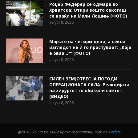
Роџер Федерер се одмара во
Хрватска: Откри зошто секогаш
се враќа на Мали Лошињ (ФОТО)
август 8, 2026
Мајка е на четири деца, а секси
изгледот не ѝ го простуваат: „Која
е оваа…?“ (ФОТО)
август 8, 2026
СИЛЕН ЗЕМЈОТРЕС ЈА ПОГОДИ
ОПЕРАЦИОНАТА САЛА: Реакцијата
на хирургот го обиколи светот
(ВИДЕО)
август 8, 2026
@2018 - Улица.мк. Сите права се задржани. Web by:
Perfect