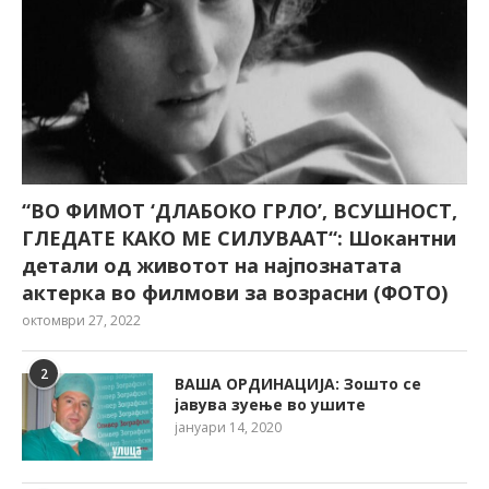
“ВО ФИМОТ ‘ДЛАБОКО ГРЛО’, ВСУШНОСТ,
ГЛЕДАТЕ КАКО МЕ СИЛУВААТ“: Шокантни
детали од животот на најпознатата
актерка во филмови за возрасни (ФОТО)
октомври 27, 2022
2
ВАША ОРДИНАЦИЈА: Зошто се
јавува зуење во ушите
јануари 14, 2020