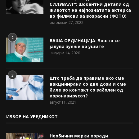
СИЛУВААТ“: Шокантни детали од
животот на најпознатата актерка
во филмови за возрасни (ФОТО)
октомври 27, 2022
2
ВАША ОРДИНАЦИЈА: Зошто се
јавува зуење во ушите
јануари 14, 2020
3
Што треба да правиме ако сме
вакцинирани со две дози и сме
биле во контакт со заболен од
коронавирусот?
август 11, 2021
ИЗБОР НА УРЕДНИКОТ
Необични мерки поради