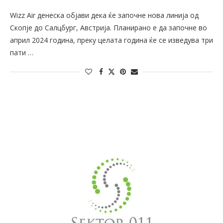
Wizz Air денеска објави дека ќе започне нова линија од
Скопје до Салцбург, Австрија. Планирано e да започне во
април 2024 година, преку целата година ќе се изведува три
пати …