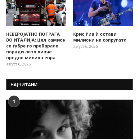
НЕВЕРОЈАТНО ПОТРАГА
Крис Риа ѝ остави
ВО ИТАЛИЈА: Цел камион
милиони на сопругата
со ѓубре го пребарале
август 6, 2026
поради лото ливче
вредно милион евра
август 6, 2026
НАЈЧИТАНИ
1