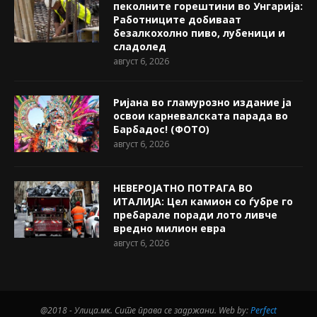
пеколните горештини во Унгарија:
Работниците добиваат
безалкохолно пиво, лубеници и
сладолед
август 6, 2026
Ријана во гламурозно издание ја
освои карневалската парада во
Барбадос! (ФОТО)
август 6, 2026
НЕВЕРОЈАТНО ПОТРАГА ВО
ИТАЛИЈА: Цел камион со ѓубре го
пребарале поради лото ливче
вредно милион евра
август 6, 2026
@2018 - Улица.мк. Сите права се задржани. Web by:
Perfect