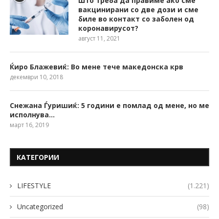
Што треба да правиме ако сме
вакцинирани со две дози и сме
биле во контакт со заболен од
коронавирусот?
август 11, 2021
Ќиро Блажевиќ: Во мене тече македонска крв
декември 10, 2018
Снежана Ѓуришиќ: 5 години е помлад од мене, но ме
исполнува…
март 16, 2019
КАТЕГОРИИ
LIFESTYLE
(1.221)
Uncategorized
(98)