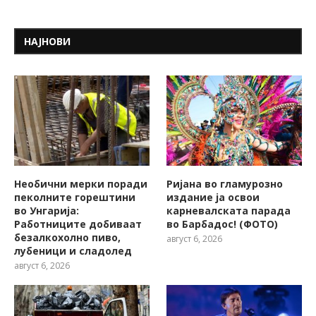
НАЈНОВИ
Необични мерки поради
Ријана во гламурозно
пеколните горештини
издание ја освои
во Унгарија:
карневалската парада
Работниците добиваат
во Барбадос! (ФОТО)
безалкохолно пиво,
август 6, 2026
лубеници и сладолед
август 6, 2026