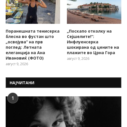
Поранешната тенисерка
„Поскапо отколку на
блесна во фустан што
Сејшелите!“:
„освојува“ на прв
Инфлуенсерка
поглед: Летната
шокирана од цените на
елеганција на Ана
плажите во Црна Гора
Ивановиќ (ФОТО)
август 9, 2026
август 9, 2026
НАЈЧИТАНИ
1