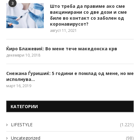
3
Што треба да правиме ако сме
вакцинирани со две дози и сме
биле во контакт со заболен од
коронавирусот?
август 11, 2021
Ќиро Блажевиќ: Во мене тече македонска крв
декември 10, 2018
Снежана Ѓуришиќ: 5 години е помлад од мене, но ме
исполнува…
март 16, 2019
КАТЕГОРИИ
LIFESTYLE
(1.221)
Uncategorized
(98)