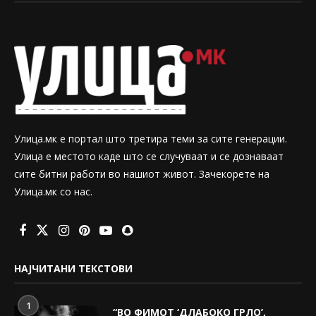
Улица.мк е портал што третира теми за сите генерации.
Улица е местото каде што се случуваат и се дознаваат
сите битни работи во нашиот живот. Зачекорете на
Улица.мк со нас.
НАЈЧИТАНИ ТЕКСТОВИ
1
“ВО ФИМОТ ‘ДЛАБОКО ГРЛО’,