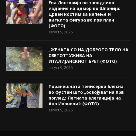
Ева Лонгорија во заводливо
издание на одмор во Шпанија:
Црвен костим за капење и
витката фигура во прв план
(ФОТО)
август 9, 2026
„ЖЕНАТА СО НАЈДОБРОТО ТЕЛО НА
СВЕТОТ“ УЖИВА НА
ИТАЛИЈАНСКИОТ БРЕГ (ФОТО)
август 9, 2026
Поранешната тенисерка блесна
во фустан што „освојува“ на прв
поглед: Летната елеганција на
Ана Ивановиќ (ФОТО)
август 9, 2026