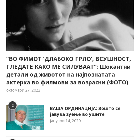
“ВО ФИМОТ ‘ДЛАБОКО ГРЛО’, ВСУШНОСТ,
ГЛЕДАТЕ КАКО МЕ СИЛУВААТ“: Шокантни
детали од животот на најпознатата
актерка во филмови за возрасни (ФОТО)
октомври 27, 2022
2
ВАША ОРДИНАЦИЈА: Зошто се
јавува зуење во ушите
јануари 14, 2020