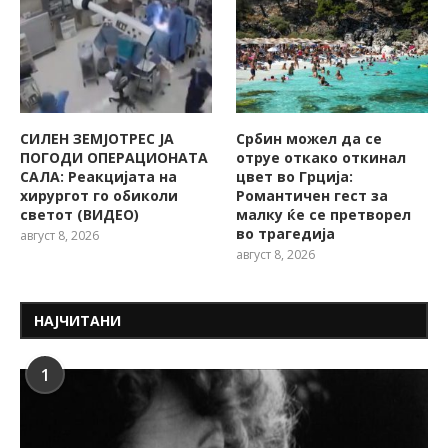
СИЛЕН ЗЕМЈОТРЕС ЈА
Србин можел да се
ПОГОДИ ОПЕРАЦИОНАТА
отруе откако откинал
САЛА: Реакцијата на
цвет во Грција:
хирургот го обиколи
Романтичен гест за
светот (ВИДЕО)
малку ќе се претворел
во трагедија
август 8, 2026
август 8, 2026
НАЈЧИТАНИ
1