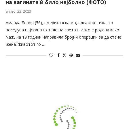
на вагината ѝ било најболно (ФОТО)
април 22, 2023
Аманда Лепор (56), американска моделка и пејачка, го
поседува најскапото тело на светот. Иако е родена како
маж, на 19 години направила бројни операции за да стане
жена. Животот го …