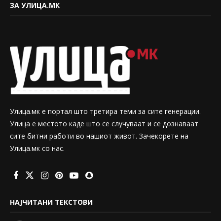
ЗА УЛИЦА.МК
Улица.мк е портал што третира теми за сите генерации.
Улица е местото каде што се случуваат и се дознаваат
сите битни работи во нашиот живот. Зачекорете на
Улица.мк со нас.
НАЈЧИТАНИ ТЕКСТОВИ