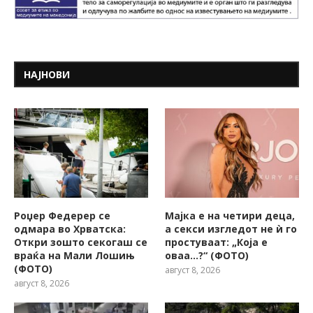
НАЈНОВИ
Роџер Федерер се
Мајка е на четири деца,
одмара во Хрватска:
а секси изгледот не ѝ го
Откри зошто секогаш се
простуваат: „Која е
враќа на Мали Лошињ
оваа…?“ (ФОТО)
(ФОТО)
август 8, 2026
август 8, 2026