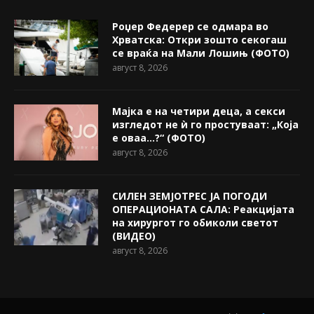
Роџер Федерер се одмара во
Хрватска: Откри зошто секогаш
се враќа на Мали Лошињ (ФОТО)
август 8, 2026
Мајка е на четири деца, а секси
изгледот не ѝ го простуваат: „Која
е оваа…?“ (ФОТО)
август 8, 2026
СИЛЕН ЗЕМЈОТРЕС ЈА ПОГОДИ
ОПЕРАЦИОНАТА САЛА: Реакцијата
на хирургот го обиколи светот
(ВИДЕО)
август 8, 2026