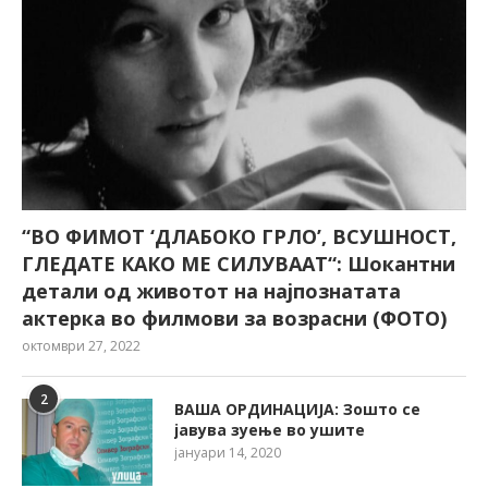
“ВО ФИМОТ ‘ДЛАБОКО ГРЛО’, ВСУШНОСТ,
ГЛЕДАТЕ КАКО МЕ СИЛУВААТ“: Шокантни
детали од животот на најпознатата
актерка во филмови за возрасни (ФОТО)
октомври 27, 2022
2
ВАША ОРДИНАЦИЈА: Зошто се
јавува зуење во ушите
јануари 14, 2020