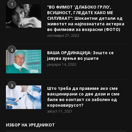
1
“ВО ФИМОТ ‘ДЛАБОКО ГРЛО’,
ВСУШНОСТ, ГЛЕДАТЕ КАКО МЕ
СИЛУВААТ“: Шокантни детали од
животот на најпознатата актерка
во филмови за возрасни (ФОТО)
октомври 27, 2022
2
ВАША ОРДИНАЦИЈА: Зошто се
јавува зуење во ушите
јануари 14, 2020
3
Што треба да правиме ако сме
вакцинирани со две дози и сме
биле во контакт со заболен од
коронавирусот?
август 11, 2021
ИЗБОР НА УРЕДНИКОТ