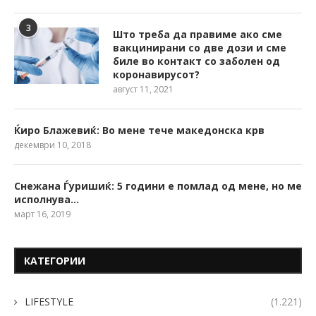
3
Што треба да правиме ако сме
вакцинирани со две дози и сме
биле во контакт со заболен од
коронавирусот?
август 11, 2021
Ќиро Блажевиќ: Во мене тече македонска крв
декември 10, 2018
Снежана Ѓуришиќ: 5 години е помлад од мене, но ме
исполнува…
март 16, 2019
КАТЕГОРИИ
LIFESTYLE
(1.221)