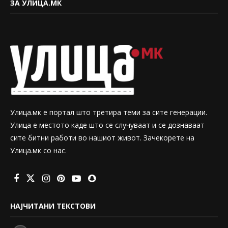
ЗА УЛИЦА.МК
Улица.мк е портал што третира теми за сите генерации.
Улица е местото каде што се случуваат и се дознаваат
сите битни работи во нашиот живот. Зачекорете на
Улица.мк со нас.
НАЈЧИТАНИ ТЕКСТОВИ