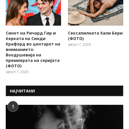
Синот на Ричард Гир и
Сексапилната Хали Бери
ќерката на Синди
(ФОТО)
Крафорд во центарот на
август 7, 2026
вниманието:
Воодушевија на
премиерата на серијата
(ФОТО)
август 7, 2026
НАЈЧИТАНИ
1