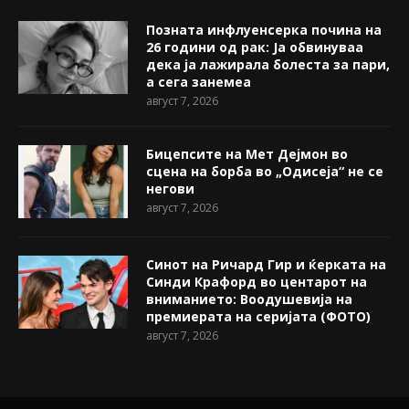
Позната инфлуенсерка почина на
26 години од рак: Ја обвинуваа
дека ја лажирала болеста за пари,
а сега занемеа
август 7, 2026
Бицепсите на Мет Дејмон во
сцена на борба во „Одисеја“ не се
негови
август 7, 2026
Синот на Ричард Гир и ќерката на
Синди Крафорд во центарот на
вниманието: Воодушевија на
премиерата на серијата (ФОТО)
август 7, 2026