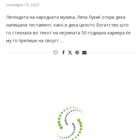
ноември 14, 2020
Легендата на народната музика, Лепа Лукиќ откри дека
напишала тестамент, како и дека целото богатство што
го стекнала во текот на нејзината 50-годишна кариера ќе
му го препише на својот …