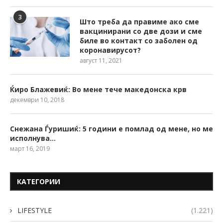
3
Што треба да правиме ако сме
вакцинирани со две дози и сме
биле во контакт со заболен од
коронавирусот?
август 11, 2021
Ќиро Блажевиќ: Во мене тече македонска крв
декември 10, 2018
Снежана Ѓуришиќ: 5 години е помлад од мене, но ме
исполнува…
март 16, 2019
КАТЕГОРИИ
LIFESTYLE
(1.221)