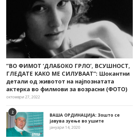
“ВО ФИМОТ ‘ДЛАБОКО ГРЛО’, ВСУШНОСТ,
ГЛЕДАТЕ КАКО МЕ СИЛУВААТ“: Шокантни
детали од животот на најпознатата
актерка во филмови за возрасни (ФОТО)
октомври 27, 2022
2
ВАША ОРДИНАЦИЈА: Зошто се
јавува зуење во ушите
јануари 14, 2020