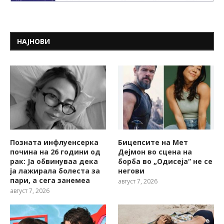
НАЈНОВИ
Позната инфлуенсерка
Бицепсите на Мет
почина на 26 години од
Дејмон во сцена на
рак: Ја обвинуваа дека
борба во „Одисеја“ не се
ја лажирала болеста за
негови
пари, а сега занемеа
август 7, 2026
август 7, 2026