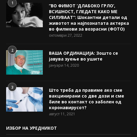
1
“ВО ФИМОТ ‘ДЛАБОКО ГРЛО’,
ВСУШНОСТ, ГЛЕДАТЕ КАКО МЕ
СИЛУВААТ“: Шокантни детали од
животот на најпознатата актерка
во филмови за возрасни (ФОТО)
октомври 27, 2022
2
ВАША ОРДИНАЦИЈА: Зошто се
јавува зуење во ушите
јануари 14, 2020
3
Што треба да правиме ако сме
вакцинирани со две дози и сме
биле во контакт со заболен од
коронавирусот?
август 11, 2021
ИЗБОР НА УРЕДНИКОТ