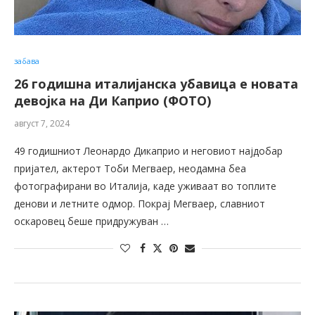
забава
26 годишна италијанска убавица е новата
девојка на Ди Каприо (ФОТО)
август 7, 2024
49 годишниот Леонардо Дикаприо и неговиот најдобар
пријател, актерот Тоби Мегваер, неодамна беа
фотографирани во Италија, каде уживаат во топлите
денови и летните одмор. Покрај Мегваер, славниот
оскаровец беше придружуван …