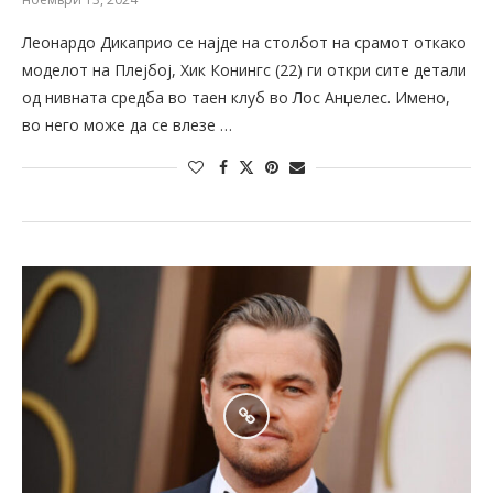
Леонардо Дикаприо се најде на столбот на срамот откако
моделот на Плејбој, Хик Конингс (22) ги откри сите детали
од нивната средба во таен клуб во Лос Анџелес. Имено,
во него може да се влезе …