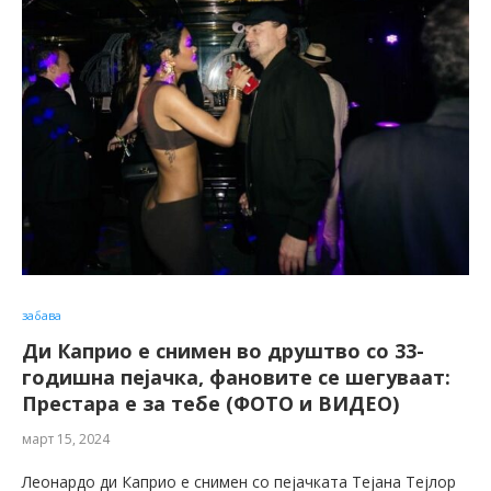
забава
Ди Каприо е снимен во друштво со 33-
годишна пејачка, фановите се шегуваат:
Престара е за тебе (ФОТО и ВИДЕО)
март 15, 2024
Леонардо ди Каприо е снимен со пејачката Тејана Тејлор