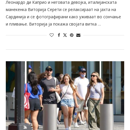
Леонардо ди Каприо и неговата девојка, италијанската
манекенка Виторија Серети се релаксираат на јахта на
Сардинија и се фотографирани како уживаат во сончање
и пливање. Виторија ја покажа својата витка …