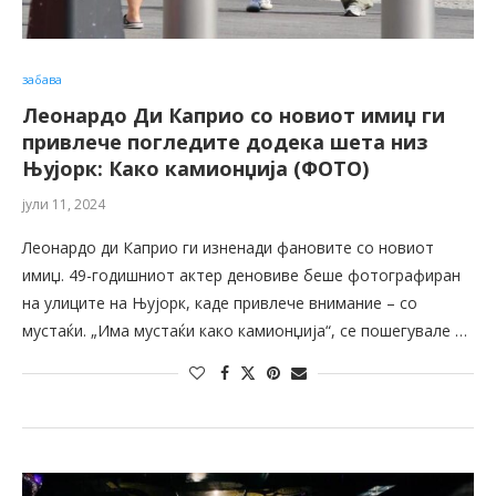
забава
Леонардо Ди Каприо со новиот имиџ ги
привлече погледите додека шета низ
Њујорк: Како камионџија (ФОТО)
јули 11, 2024
Леонардо ди Каприо ги изненади фановите со новиот
имиџ. 49-годишниот актер деновиве беше фотографиран
на улиците на Њујорк, каде привлече внимание – со
мустаќи. „Има мустаќи како камионџија“, се пошегувале …