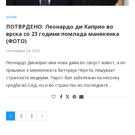
забава
ПОТВРДЕНО: Леонардо ди Каприо во
врска со 23 години помлада манекенка
(ФОТО)
септември 24, 2023
Леонардо Дикаприо има нова дама во својот живот, а во
прашање е манекенката Виторија Черети, пишуваат
странските медиуми. Парот бил забележан на неколку
средби во САД, но и во странство во последните …
1
2
3