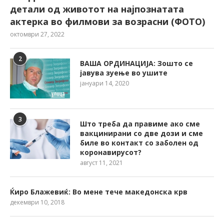
детали од животот на најпознатата
актерка во филмови за возрасни (ФОТО)
октомври 27, 2022
2
ВАША ОРДИНАЦИЈА: Зошто се
јавува зуење во ушите
јануари 14, 2020
3
Што треба да правиме ако сме
вакцинирани со две дози и сме
биле во контакт со заболен од
коронавирусот?
август 11, 2021
Ќиро Блажевиќ: Во мене тече македонска крв
декември 10, 2018