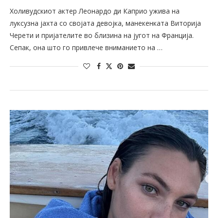
Холивудскиот актер Леонардо ди Каприо ужива на
луксузна јахта со својата девојка, манекенката Виторија
Черети и пријателите во близина на југот на Франција.
Сепак, она што го привлече вниманието на …