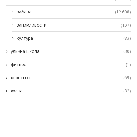
забава
(12.608)
занимливости
(137)
култура
(83)
улична школа
(30)
фитнес
(1)
хороскоп
(69)
храна
(32)