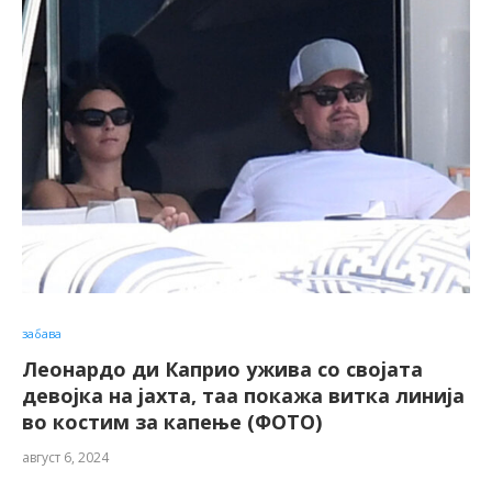
забава
Леонардо ди Каприо ужива со својата
девојка на јахта, таа покажа витка линија
во костим за капење (ФОТО)
август 6, 2024