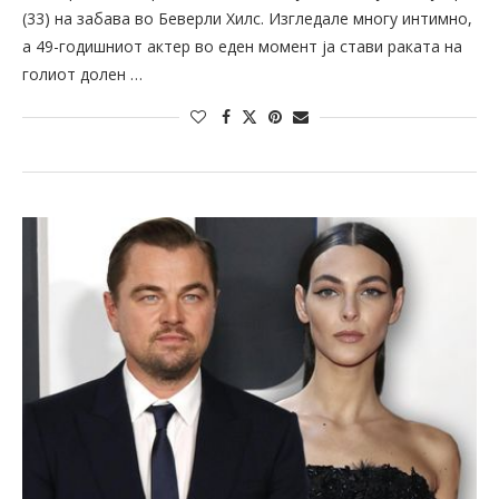
(33) на забава во Беверли Хилс. Изгледале многу интимно,
а 49-годишниот актер во еден момент ја стави раката на
голиот долен …