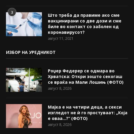
3
Што треба да правиме ако сме
вакцинирани со две дози и сме
биле во контакт со заболен од
коронавирусот?
август 11, 2021
ИЗБОР НА УРЕДНИКОТ
Роџер Федерер се одмара во
Хрватска: Откри зошто секогаш
се враќа на Мали Лошињ (ФОТО)
август 8, 2026
Мајка е на четири деца, а секси
изгледот не ѝ го простуваат: „Која
е оваа…?“ (ФОТО)
август 8, 2026