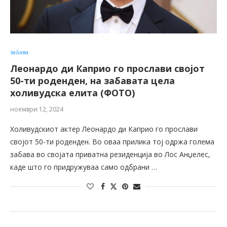
забава
Леонардо ди Каприо го прослави својот
50-ти роденден, на забавата цела
холивудска елита (ФОТО)
ноември 12, 2024
Холивудскиот актер Леонардо ди Каприо го прослави
својот 50-ти роденден. Во оваа прилика тој одржа голема
забава во својата приватна резиденција во Лос Анџелес,
каде што го придружуваа само одбрани …