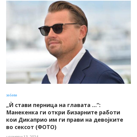
забава
„Ѝ стави перница на главата …“:
Манекенка ги откри бизарните работи
кои Дикаприо им ги прави на девојките
во сексот (ФОТО)
ноември 13, 2024