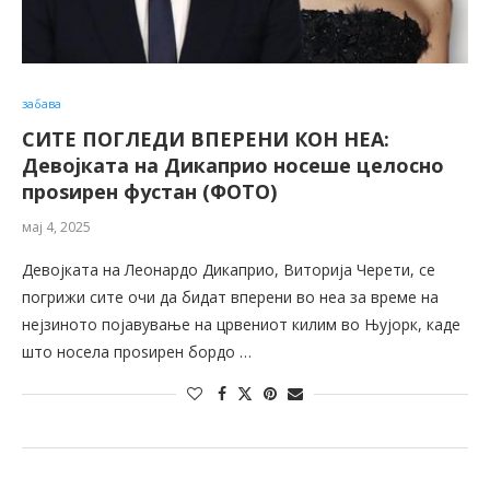
забава
СИТЕ ПОГЛЕДИ ВПЕРЕНИ КОН НЕА:
Девојката на Дикаприо носеше целосно
проѕирен фустан (ФОТО)
мај 4, 2025
Девојката на Леонардо Дикаприо, Виторија Черети, се
погрижи сите очи да бидат вперени во неа за време на
нејзиното појавување на црвениот килим во Њујорк, каде
што носела проѕирен бордо …