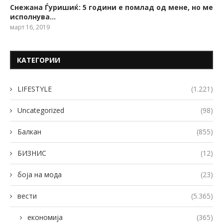
Снежана Ѓуришиќ: 5 години е помлад од мене, но ме
исполнува…
март 16, 2019
КАТЕГОРИИ
LIFESTYLE
(1.221)
Uncategorized
(98)
Балкан
(855)
БИЗНИС
(12)
боја на мода
(23)
вести
(5.365)
економија
(365)