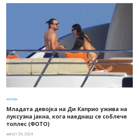
забава
Младата девојка на Ди Каприо ужива на
луксузна јакна, кога наеднаш се соблече
топлес (ФОТО)
август 26, 2024