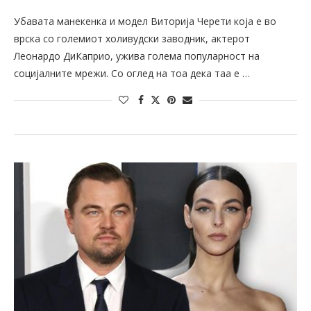
Убавата манекенка и модел Виторија Черети која е во
врска со големиот холивудски заводник, актерот
Леонардо ДиКаприо, ужива голема популарност на
социјалните мрежи. Со оглед на тоа дека таа е …