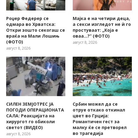
Роџер Федерер се
Мајка е на четири деца,
одмара во Хрватска:
а секси изгледот не ѝ го
Откри зошто секогаш се
простуваат: „Која е
враќа на Мали Лошињ
оваа…?“ (ФОТО)
(ФОТО)
август 8, 2026
август 8, 2026
СИЛЕН ЗЕМЈОТРЕС ЈА
Србин можел да се
ПОГОДИ ОПЕРАЦИОНАТА
отруе откако откинал
САЛА: Реакцијата на
цвет во Грција:
хирургот го обиколи
Романтичен гест за
светот (ВИДЕО)
малку ќе се претворел
во трагедија
август 8, 2026