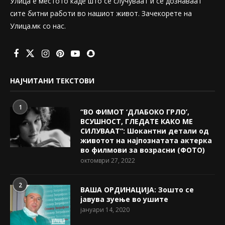
Улица е местото каде што се случуваат и се дознаваат
сите битни работи во нашиот живот. Зачекорете на
Улица.мк со нас.
НАЈЧИТАНИ ТЕКСТОВИ
1
“ВО ФИМОТ ‘ДЛАБОКО ГРЛО’,
ВСУШНОСТ, ГЛЕДАТЕ КАКО МЕ
СИЛУВААТ“: Шокантни детали од
животот на најпознатата актерка
во филмови за возрасни (ФОТО)
октомври 27, 2022
2
ВАША ОРДИНАЦИЈА: Зошто се
јавува зуење во ушите
јануари 14, 2020