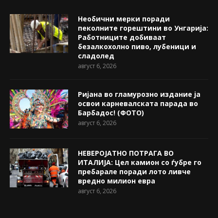
Необични мерки поради
пеколните горештини во Унгарија:
Работниците добиваат
безалкохолно пиво, лубеници и
сладолед
август 6, 2026
Ријана во гламурозно издание ја
освои карневалската парада во
Барбадос! (ФОТО)
август 6, 2026
НЕВЕРОЈАТНО ПОТРАГА ВО
ИТАЛИЈА: Цел камион со ѓубре го
пребарале поради лото ливче
вредно милион евра
август 6, 2026