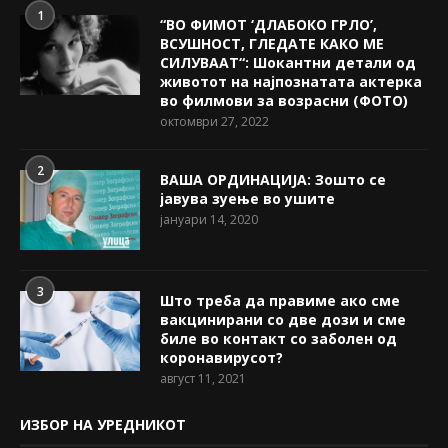
1
“ВО ФИМОТ ‘ДЛАБОКО ГРЛО’,
ВСУШНОСТ, ГЛЕДАТЕ КАКО МЕ
СИЛУВААТ“: Шокантни детали од
животот на најпознатата актерка
во филмови за возрасни (ФОТО)
октомври 27, 2022
2
ВАША ОРДИНАЦИЈА: Зошто се
јавува зуење во ушите
јануари 14, 2020
3
Што треба да правиме ако сме
вакцинирани со две дози и сме
биле во контакт со заболен од
коронавирусот?
август 11, 2021
ИЗБОР НА УРЕДНИКОТ