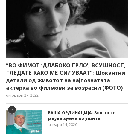
“ВО ФИМОТ ‘ДЛАБОКО ГРЛО’, ВСУШНОСТ,
ГЛЕДАТЕ КАКО МЕ СИЛУВААТ“: Шокантни
детали од животот на најпознатата
актерка во филмови за возрасни (ФОТО)
октомври 27, 2022
2
ВАША ОРДИНАЦИЈА: Зошто се
јавува зуење во ушите
јануари 14, 2020