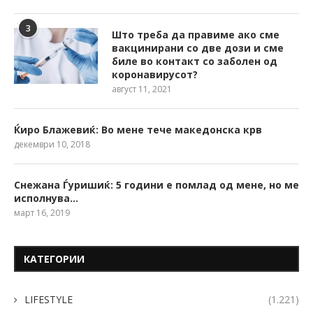
3
Што треба да правиме ако сме
вакцинирани со две дози и сме
биле во контакт со заболен од
коронавирусот?
август 11, 2021
Ќиро Блажевиќ: Во мене тече македонска крв
декември 10, 2018
Снежана Ѓуришиќ: 5 години е помлад од мене, но ме
исполнува…
март 16, 2019
КАТЕГОРИИ
LIFESTYLE
(1.221)