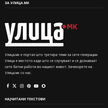
ЗА УЛИЦА.МК
Улица.мк е портал што третира теми за сите генерации.
Улица е местото каде што се случуваат и се дознаваат
сите битни работи во нашиот живот. Зачекорете на
Улица.мк со нас.
НАЈЧИТАНИ ТЕКСТОВИ