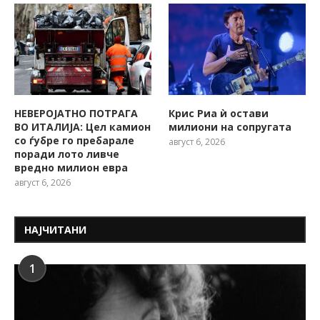
НЕВЕРОЈАТНО ПОТРАГА
Крис Риа ѝ остави
ВО ИТАЛИЈА: Цел камион
милиони на сопругата
со ѓубре го пребарале
август 6, 2026
поради лото ливче
вредно милион евра
август 6, 2026
НАЈЧИТАНИ
1