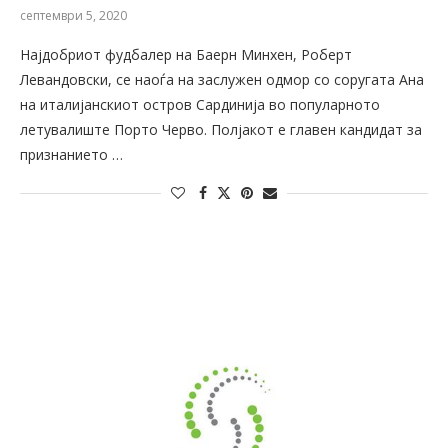
септември 5, 2020
Најдобриот фудбалер на Баерн Минхен, Роберт
Левандовски, се наоѓа на заслужен одмор со соругата Ана
на италијанскиот остров Сардинија во популарното
летувалиште Порто Черво. Полјакот е главен кандидат за
признанието …