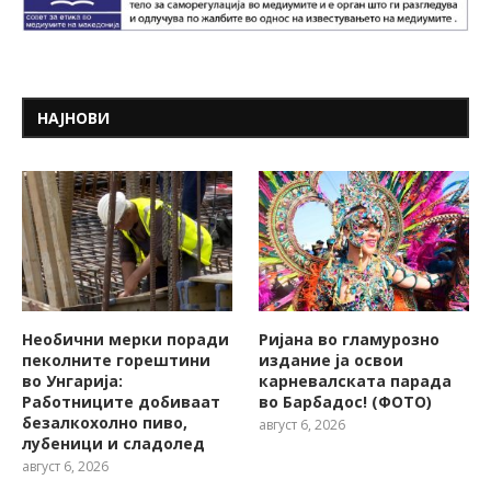
НАЈНОВИ
Необични мерки поради
Ријана во гламурозно
пеколните горештини
издание ја освои
во Унгарија:
карневалската парада
Работниците добиваат
во Барбадос! (ФОТО)
безалкохолно пиво,
август 6, 2026
лубеници и сладолед
август 6, 2026