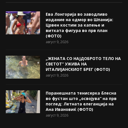
Ева Лонгорија во заводливо
издание на одмор во Шпанија:
Црвен костим за капење и
витката фигура во прв план
(ФОТО)
август 9, 2026
„ЖЕНАТА СО НАЈДОБРОТО ТЕЛО НА
СВЕТОТ“ УЖИВА НА
ИТАЛИЈАНСКИОТ БРЕГ (ФОТО)
август 9, 2026
Поранешната тенисерка блесна
во фустан што „освојува“ на прв
поглед: Летната елеганција на
Ана Ивановиќ (ФОТО)
август 9, 2026