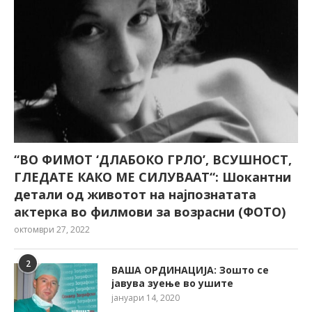
“ВО ФИМОТ ‘ДЛАБОКО ГРЛО’, ВСУШНОСТ,
ГЛЕДАТЕ КАКО МЕ СИЛУВААТ“: Шокантни
детали од животот на најпознатата
актерка во филмови за возрасни (ФОТО)
октомври 27, 2022
2
ВАША ОРДИНАЦИЈА: Зошто се
јавува зуење во ушите
јануари 14, 2020