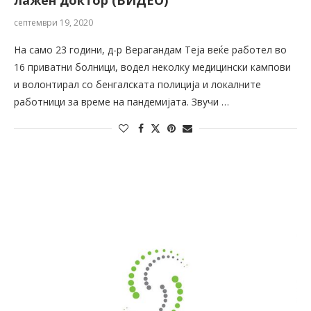
лажен доктор (ВИДЕО)
септември 19, 2020
На само 23 години, д-р Верагандам Теја веќе работел во
16 приватни болници, водел неколку медицински кампови
и волонтирал со бенгалската полиција и локалните
работници за време на пандемијата. Звучи …