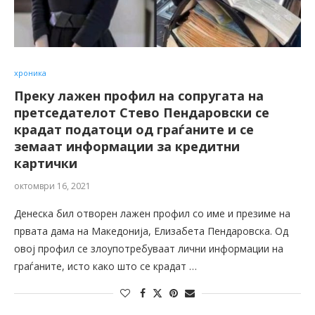
хроника
Преку лажен профил на сопругата на
претседателот Стево Пендаровски се
крадат податоци од граѓаните и се
земаат информации за кредитни
картички
октомври 16, 2021
Денеска бил отворен лажен профил со име и презиме на
првата дама на Македонија, Елизабета Пендаровска. Од
овој профил се злоупотребуваaт лични информации на
граѓаните, исто како што се крадат …