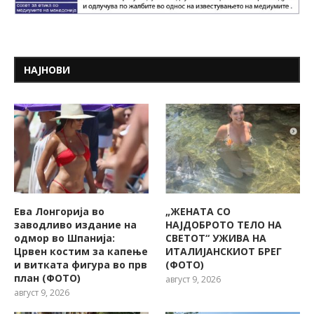
НАЈНОВИ
Ева Лонгорија во
„ЖЕНАТА СО
заводливо издание на
НАЈДОБРОТО ТЕЛО НА
одмор во Шпанија:
СВЕТОТ“ УЖИВА НА
Црвен костим за капење
ИТАЛИЈАНСКИОТ БРЕГ
и витката фигура во прв
(ФОТО)
план (ФОТО)
август 9, 2026
август 9, 2026