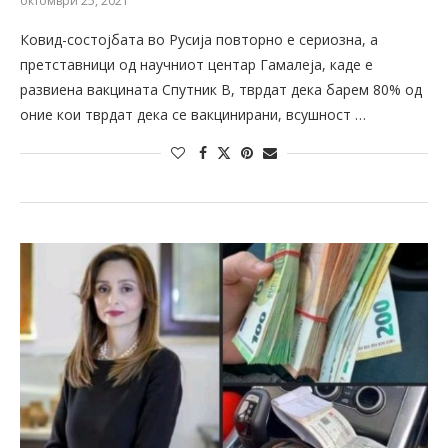
октомври 25, 2021
Ковид-состојбата во Русија повторно е сериозна, а
претставници од научниот центар Гамалеја, каде е
развиена вакцината Спутник В, тврдат дека барем 80% од
оние кои тврдат дека се вакцинирани, всушност …