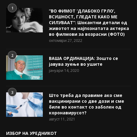
1
“ВО ФИМОТ ‘ДЛАБОКО ГРЛО’,
ВСУШНОСТ, ГЛЕДАТЕ КАКО МЕ
СИЛУВААТ“: Шокантни детали од
животот на најпознатата актерка
во филмови за возрасни (ФОТО)
октомври 27, 2022
2
ВАША ОРДИНАЦИЈА: Зошто се
јавува зуење во ушите
јануари 14, 2020
3
Што треба да правиме ако сме
вакцинирани со две дози и сме
биле во контакт со заболен од
коронавирусот?
август 11, 2021
ИЗБОР НА УРЕДНИКОТ