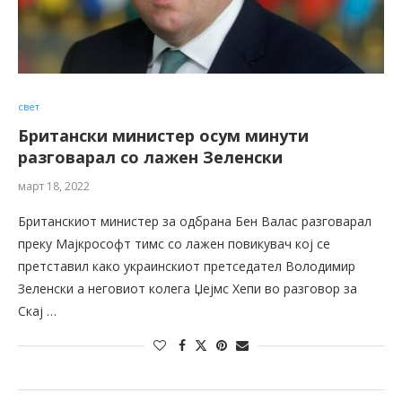
свет
Британски министер осум минути
разговарал со лажен Зеленски
март 18, 2022
Британскиот министер за одбрана Бен Валас разговарал
преку Мајкрософт тимс со лажен повикувач кој се
претставил како украинскиот претседател Володимир
Зеленски а неговиот колега Џејмс Хепи во разговор за
Скај …