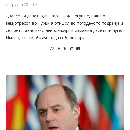
февруари 20, 2023
Дваесет и деветгодишниот Неда Ергун веднаш по
земјотресот во Турција отишол во погоденото подрачје и
се претставил како неврохирург и измамил десетици луѓе.
Имено, тој се обидувал да собере пари …