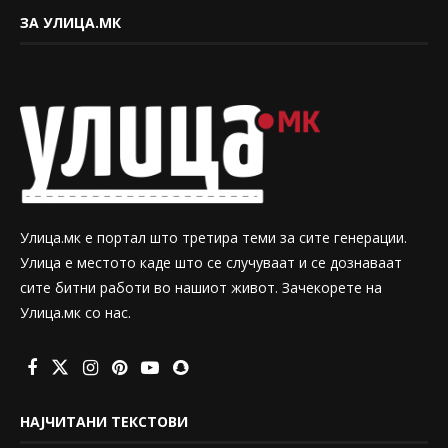
ЗА УЛИЦА.МК
Улица.мк е портал што третира теми за сите генерации.
Улица е местото каде што се случуваат и се дознаваат
сите битни работи во нашиот живот. Зачекорете на
Улица.мк со нас.
НАЈЧИТАНИ ТЕКСТОВИ