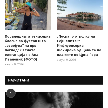
Поранешната тенисерка
„Поскапо отколку на
блесна во фустан што
Сејшелите!“:
„освојува“ на прв
Инфлуенсерка
поглед: Летната
шокирана од цените на
елеганција на Ана
плажите во Црна Гора
Ивановиќ (ФОТО)
август 9, 2026
август 9, 2026
НАЈЧИТАНИ
1