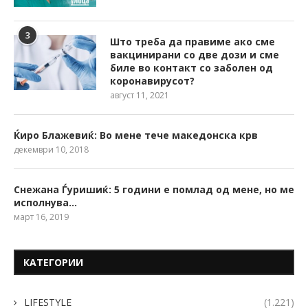
3
Што треба да правиме ако сме
вакцинирани со две дози и сме
биле во контакт со заболен од
коронавирусот?
август 11, 2021
Ќиро Блажевиќ: Во мене тече македонска крв
декември 10, 2018
Снежана Ѓуришиќ: 5 години е помлад од мене, но ме
исполнува…
март 16, 2019
КАТЕГОРИИ
LIFESTYLE
(1.221)