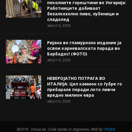
пеколните горештини во Унгарија:
Работниците добиваат
безалкохолно пиво, лубеници и
сладолед
август 6, 2026
Ријана во гламурозно издание ја
освои карневалската парада во
Барбадос! (ФОТО)
август 6, 2026
НЕВЕРОЈАТНО ПОТРАГА ВО
ИТАЛИЈА: Цел камион со ѓубре го
пребарале поради лото ливче
вредно милион евра
август 6, 2026
@2018 - Улица.мк. Сите права се задржани. Web by:
Perfect