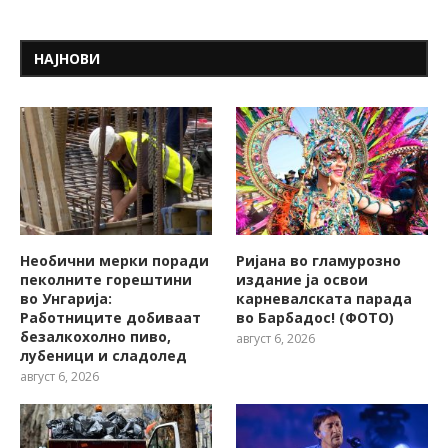
НАЈНОВИ
Необични мерки поради
Ријана во гламурозно
пеколните горештини
издание ја освои
во Унгарија:
карневалската парада
Работниците добиваат
во Барбадос! (ФОТО)
безалкохолно пиво,
август 6, 2026
лубеници и сладолед
август 6, 2026