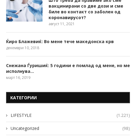
Што треба да правиме ако сме
вакцинирани со две дози и сме
биле во контакт со заболен од
коронавирусот?
август 11, 2021
Ќиро Блажевиќ: Во мене тече македонска крв
декември 10, 2018
Снежана Ѓуришиќ: 5 години е помлад од мене, но ме
исполнува…
март 16, 2019
КАТЕГОРИИ
LIFESTYLE
(1.221)
Uncategorized
(98)