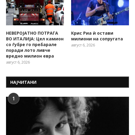
НЕВЕРОЈАТНО ПОТРАГА
Крис Риа ѝ остави
ВО ИТАЛИЈА: Цел камион
милиони на сопругата
со ѓубре го пребарале
август 6, 2026
поради лото ливче
вредно милион евра
август 6, 2026
НАЈЧИТАНИ
1