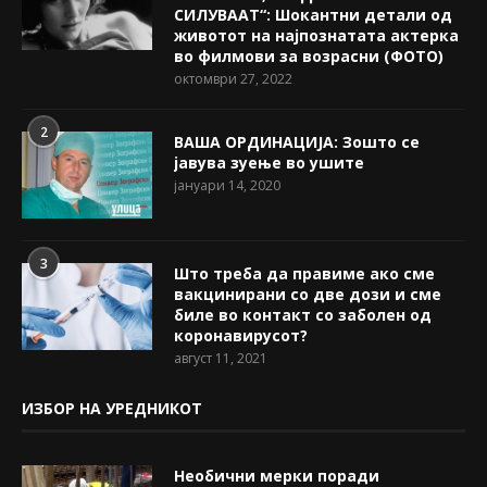
СИЛУВААТ“: Шокантни детали од
животот на најпознатата актерка
во филмови за возрасни (ФОТО)
октомври 27, 2022
2
ВАША ОРДИНАЦИЈА: Зошто се
јавува зуење во ушите
јануари 14, 2020
3
Што треба да правиме ако сме
вакцинирани со две дози и сме
биле во контакт со заболен од
коронавирусот?
август 11, 2021
ИЗБОР НА УРЕДНИКОТ
Необични мерки поради