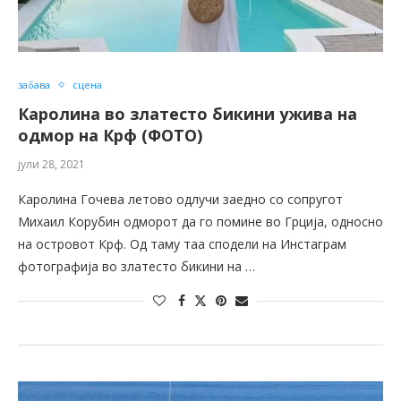
забава
сцена
Каролина во златесто бикини ужива на
одмор на Крф (ФОТО)
јули 28, 2021
Каролина Гочева летово одлучи заедно со сопругот
Михаил Корубин одморот да го помине во Грција, односно
на островот Крф. Од таму таа сподели на Инстаграм
фотографија во златесто бикини на …