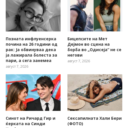
Позната инфлуенсерка
Бицепсите на Мет
почина на 26 години од
Дејмон во сцена на
рак: Ја обвинуваа дека
борба во „Одисеја“ не се
ја лажирала болеста за
негови
пари, а сега занемеа
август 7, 2026
август 7, 2026
Синот на Ричард Гир и
Сексапилната Хали Бери
ќерката на Синди
(ФОТО)