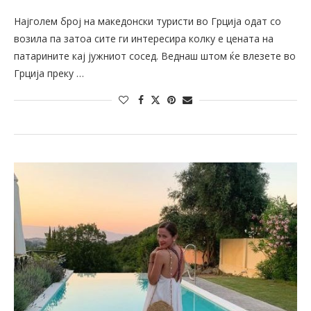
Најголем број на македонски туристи во Грција одат со
возила па затоа сите ги интересира колку е цената на
патарините кај јужниот сосед. Веднаш штом ќе влезете во
Грција преку …