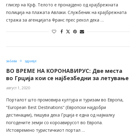
глисер на Крф. Телото е пронајдено од крајбрежната
полиција на плажата Авлаки. Службеник на крајбрежната
стража за агенцијата Франс прес рекол дека …
забава
здравје
ВО ВРЕМЕ НА КОРОНАВИРУС: Две места
во Грција кои се најбезбедни за летување
август 1, 2020
Порталот што промовира култура и туризам во Европа,
“European Best Destinations“ (Европски најдобри
дестинации), пишува дека Грција е една од најмалку
погодените земји со короавирусот во Европа.
Истовремено туристичкиот портал …