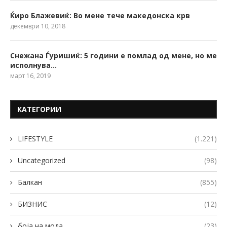
Ќиро Блажевиќ: Во мене тече македонска крв
декември 10, 2018
Снежана Ѓуришиќ: 5 години е помлад од мене, но ме
исполнува…
март 16, 2019
КАТЕГОРИИ
LIFESTYLE
(1.221)
Uncategorized
(98)
Балкан
(855)
БИЗНИС
(12)
боја на мода
(23)