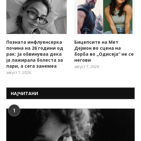
Позната инфлуенсерка
Бицепсите на Мет
почина на 26 години од
Дејмон во сцена на
рак: Ја обвинуваа дека
борба во „Одисеја“ не се
ја лажирала болеста за
негови
пари, а сега занемеа
август 7, 2026
август 7, 2026
НАЈЧИТАНИ
1