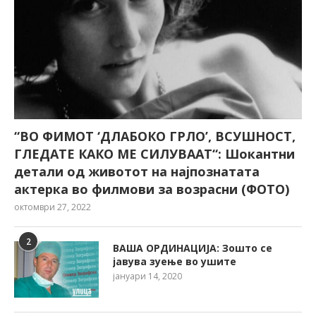
“ВО ФИМОТ ‘ДЛАБОКО ГРЛО’, ВСУШНОСТ,
ГЛЕДАТЕ КАКО МЕ СИЛУВААТ“: Шокантни
детали од животот на најпознатата
актерка во филмови за возрасни (ФОТО)
октомври 27, 2022
2
ВАША ОРДИНАЦИЈА: Зошто се
јавува зуење во ушите
јануари 14, 2020