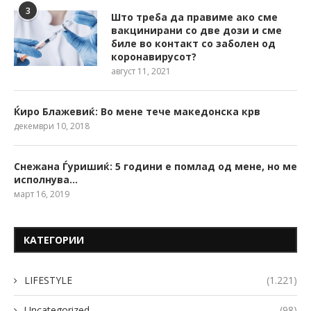
3
Што треба да правиме ако сме
вакцинирани со две дози и сме
биле во контакт со заболен од
коронавирусот?
август 11, 2021
Ќиро Блажевиќ: Во мене тече македонска крв
декември 10, 2018
Снежана Ѓуришиќ: 5 години е помлад од мене, но ме
исполнува…
март 16, 2019
КАТЕГОРИИ
LIFESTYLE
(1.221)
Uncategorized
(98)