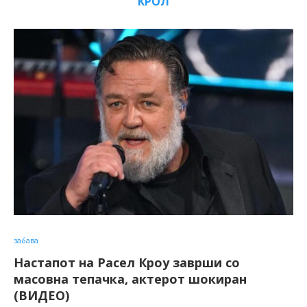
КРОЛ
забава
Настапот на Расел Кроу заврши со
масовна тепачка, актерот шокиран
(ВИДЕО)