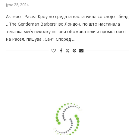
јули 28, 2024
Актерот Расел Кроу во средата настапувал со својот бенд
„ The Gentleman Barbers“ во Лондон, по што настанала
тепачка меѓу неколку негови обожаватели и промоторот
на Расел, пишува „Сан“. Според …