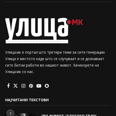
Улица.мк е портал што третира теми за сите генерации.
Улица е местото каде што се случуваат и се дознаваат
сите битни работи во нашиот живот. Зачекорете на
Улица.мк со нас.
НАЈЧИТАНИ ТЕКСТОВИ
1
“ВО ФИМОТ ‘ДЛАБОКО ГРЛО’,