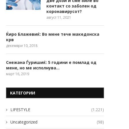
две дози и сме биле во
контакт со заболен од
коронавирусот?
август 11, 2021
Ќиро Блажевиќ: Во мене тече македонска
крв
декември 10, 2018
Снежана Ѓуришиќ: 5 години е помлад од
мене, но ме исполнува…
март 16, 2019
КАТЕГОРИИ
LIFESTYLE
(1.221)
Uncategorized
(98)