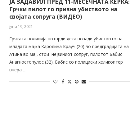
ЈА ЗАДАВИЛ ПРЕД 11-МЕСЕЧНАТА ЌЕРКА:
Грчки пилот го призна убиството на
својата сопруга (ВИДЕО)
јуни 19, 2021
Грчката полиција потврди дека позади убиството на
младата мајка Каролина Крауч (20) во предградијата на
Атина во мај, стои нејзиниот сопруг, пилотот Бабис
Анагностопулос (32). Бабис со полициски хеликоптер
вчера …