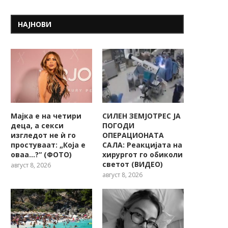
НАЈНОВИ
Мајка е на четири
СИЛЕН ЗЕМЈОТРЕС ЈА
деца, а секси
ПОГОДИ
изгледот не ѝ го
ОПЕРАЦИОНАТА
простуваат: „Која е
САЛА: Реакцијата на
оваа…?“ (ФОТО)
хирургот го обиколи
светот (ВИДЕО)
август 8, 2026
август 8, 2026