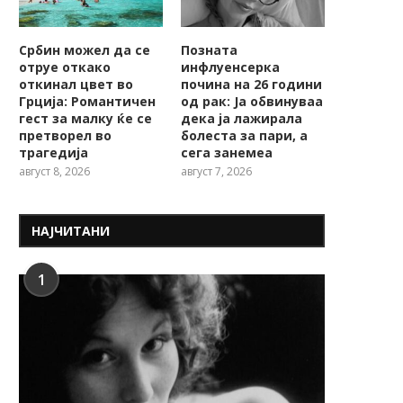
Србин можел да се
Позната
отруе откако
инфлуенсерка
откинал цвет во
почина на 26 години
Грција: Романтичен
од рак: Ја обвинуваа
гест за малку ќе се
дека ја лажирала
претворел во
болеста за пари, а
трагедија
сега занемеа
август 8, 2026
август 7, 2026
НАЈЧИТАНИ
1