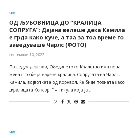
свет
ОД ЉУБОВНИЦА ДО “КРАЛИЦА
СОПРУГА“: Дајана велеше дека Камила
е грда како куче, а таа за тоа време го
заведуваше Чарлс (ФОТО)
септември 10, 2022
По седум децении, Обединетото Кралство има нова
жена што ќе ја нарече кралица. Сопругата на Чарлс,
Камила, војвотката од Корнвол, ќе биде позната како
„кралицата Консорт“ – титула која ја …
свет