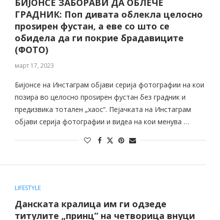
БИЈОНСЕ ЗАБОРАВИ ДА ОБЛЕЧЕ
ГРАДНИК: Поп дивата облекла целосно
проѕирен фустан, а еве со што се
обидела да ги покрие брадавиците
(ФОТО)
март 17, 2023
Бијонсе на Инстаграм објави серија фотографии на кои
позира во целосно проѕирен фустан без градник и
предизвика тотален „хаос“. Пејачката на Инстаграм
објави серија фотографии и видеа на кои менува …
LIFESTYLE
Данската кралица им ги одзеде
титулите „принц“ на четворица внуци