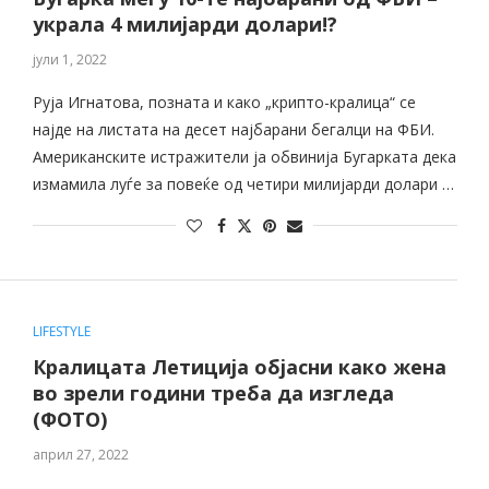
украла 4 милијарди долари!?
јули 1, 2022
Руја Игнатова, позната и како „крипто-кралица“ се
најде на листата на десет најбарани бегалци на ФБИ.
Американските истражители ја обвинија Бугарката дека
измамила луѓе за повеќе од четири милијарди долари …
LIFESTYLE
Кралицата Летиција објасни како жена
во зрели години треба да изгледа
(ФОТО)
април 27, 2022