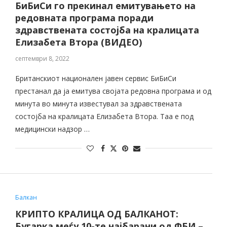
БиБиСи го прекинал емитувањето на
редовната програма поради
здравствената состојба на кралицата
Елизабета Втора (ВИДЕО)
септември 8, 2022
Британскиот национален јавен сервис БиБиСи
престанал да ја емитува својата редовна програма и од
минута во минута известувал за здравствената
состојба на кралицата Елизабета Втора. Таа е под
медицински надзор …
Балкан
КРИПТО КРАЛИЦА ОД БАЛКАНОТ:
Бугарка меѓу 10-те најбарани од ФБИ –