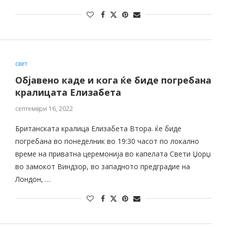
свет
Објавено каде и кога ќе биде погребана
кралицата Елизабета
септември 16, 2022
Британската кралица Елизабета Втора. ќе биде
погребана во понеделник во 19:30 часот по локално
време на приватна церемонија во капелата Свети Џорџ
во замокот Виндзор, во западното предградие на
Лондон, …