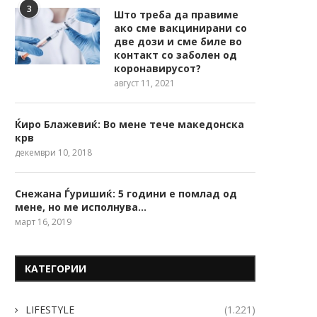
3
Што треба да правиме
ако сме вакцинирани со
две дози и сме биле во
контакт со заболен од
коронавирусот?
август 11, 2021
Ќиро Блажевиќ: Во мене тече македонска
крв
декември 10, 2018
Снежана Ѓуришиќ: 5 години е помлад од
мене, но ме исполнува…
март 16, 2019
КАТЕГОРИИ
LIFESTYLE
(1.221)