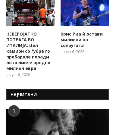
НЕВЕРОЈАТНО
Крис Риа ѝ остави
ПОТРАГА ВО
милиони на
ИТАЛИЈА: Цел
сопругата
камион со ѓубре го
август 6, 2026
пребарале поради
лото ливче вредно
милион евра
август 6, 2026
НАЈЧИТАНИ
1