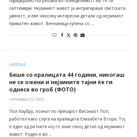
официјално погребана во понеделникот на 19-ти
септември. Нејзиниот живот ја интригираше светската
јавност, а еве неколку интересни детали од нејзиниот
приватен живот. Венчаница купена со …
LIFESTYLE
Беше со кралицата 44 години, никогаш
не се ожени и нејзините тајни ќе ги
однесе во гроб (ФОТО)
септември 20, 2022
Пол Хаубру, познат по прекарот Високиот Пол,
работел како слуга на кралицата Елизабета Втора. Тој
е еден од ретките кој го знае секој детал од нејзиниот
живот. Роден е во …