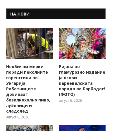
НАЈНОВИ
Необични мерки
Ријана во
поради пеколните
гламурозно издание
горештини во
ја освои
Унгарија:
карневалската
Работниците
парада во Барбадос!
добиваат
(ФОТО)
безалкохолно пиво,
август 6, 2026
лубеници и
сладолед
август 6, 2026