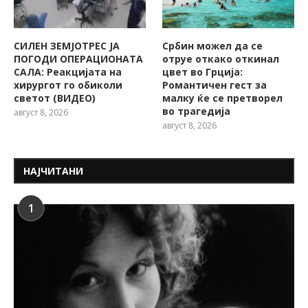
СИЛЕН ЗЕМЈОТРЕС ЈА
Србин можел да се
ПОГОДИ ОПЕРАЦИОНАТА
отруе откако откинал
САЛА: Реакцијата на
цвет во Грција:
хирургот го обиколи
Романтичен гест за
светот (ВИДЕО)
малку ќе се претворел
во трагедија
август 8, 2026
август 8, 2026
НАЈЧИТАНИ
1