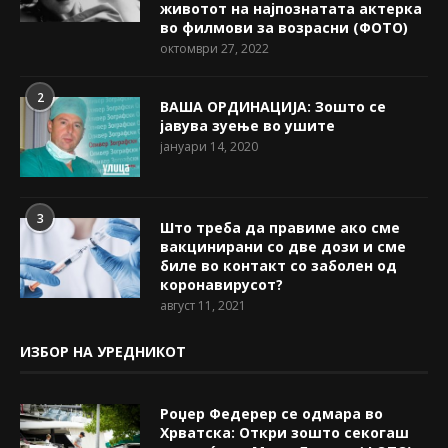
животот на најпознатата актерка
во филмови за возрасни (ФОТО)
октомври 27, 2022
2
ВАША ОРДИНАЦИЈА: Зошто се
јавува зуење во ушите
јануари 14, 2020
3
Што треба да правиме ако сме
вакцинирани со две дози и сме
биле во контакт со заболен од
коронавирусот?
август 11, 2021
ИЗБОР НА УРЕДНИКОТ
Роџер Федерер се одмара во
Хрватска: Откри зошто секогаш