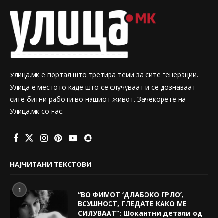
Улица.мк е портал што третира теми за сите генерации.
Улица е местото каде што се случуваат и се дознаваат
сите битни работи во нашиот живот. Зачекорете на
Улица.мк со нас.
НАЈЧИТАНИ ТЕКСТОВИ
1
“ВО ФИМОТ ‘ДЛАБОКО ГРЛО’,
ВСУШНОСТ, ГЛЕДАТЕ КАКО МЕ
СИЛУВААТ“: Шокантни детали од