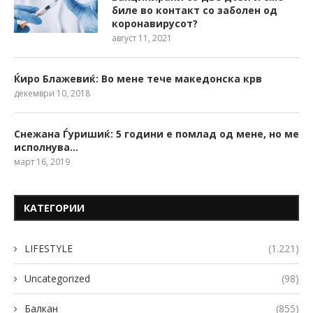
биле во контакт со заболен од
коронавирусот?
август 11, 2021
Ќиро Блажевиќ: Во мене тече македонска крв
декември 10, 2018
Снежана Ѓуришиќ: 5 години е помлад од мене, но ме
исполнува…
март 16, 2019
КАТЕГОРИИ
LIFESTYLE
(1.221)
Uncategorized
(98)
Балкан
(855)