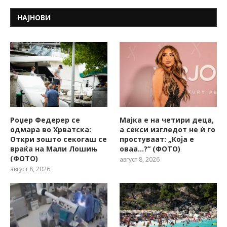
НАЈНОВИ
Роџер Федерер се
Мајка е на четири деца,
одмара во Хрватска:
а секси изгледот не ѝ го
Откри зошто секогаш се
простуваат: „Која е
враќа на Мали Лошињ
оваа…?“ (ФОТО)
(ФОТО)
август 8, 2026
август 8, 2026