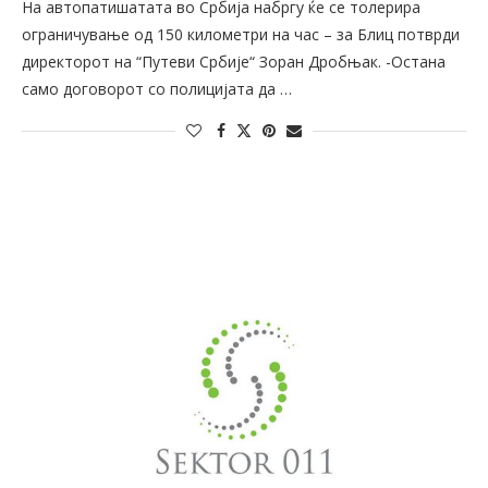
На автопатишатата во Србија набргу ќе се толерира
ограничување од 150 километри на час – за Блиц потврди
директорот на “Путеви Србије“ Зоран Дробњак. -Остана
само договорот со полицијата да …