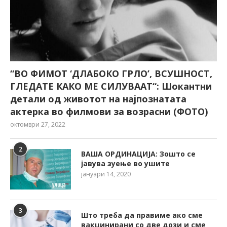
“ВО ФИМОТ ‘ДЛАБОКО ГРЛО’, ВСУШНОСТ,
ГЛЕДАТЕ КАКО МЕ СИЛУВААТ“: Шокантни
детали од животот на најпознатата
актерка во филмови за возрасни (ФОТО)
октомври 27, 2022
2
ВАША ОРДИНАЦИЈА: Зошто се
јавува зуење во ушите
јануари 14, 2020
3
Што треба да правиме ако сме
вакцинирани со две дози и сме