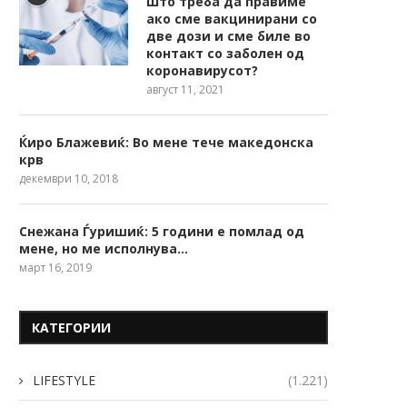
Што треба да правиме
ако сме вакцинирани со
две дози и сме биле во
контакт со заболен од
коронавирусот?
август 11, 2021
Ќиро Блажевиќ: Во мене тече македонска
крв
декември 10, 2018
Снежана Ѓуришиќ: 5 години е помлад од
мене, но ме исполнува…
март 16, 2019
КАТЕГОРИИ
LIFESTYLE
(1.221)