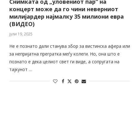
Снимката од „уловениот пар“ на
концерт може да го чини неверниот
милијардер најмалку 35 милиони евра
(ВИДЕО)
јули 19, 2025
Не е познато дали станува збор за вистинска афера или
за непријатна прегратка меѓу колеги. Но, она што е
познато е дека целиот свет ги виде, а сопругата на
тајкунот …