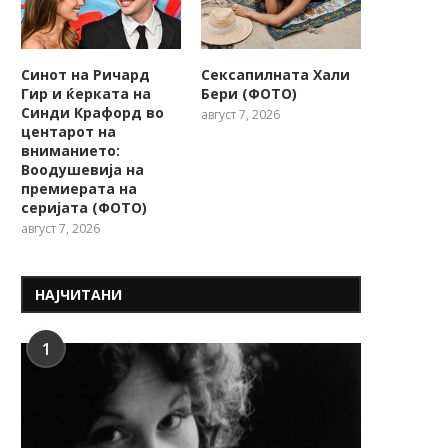
Синот на Ричард
Сексапилната Хали
Гир и ќерката на
Бери (ФОТО)
Синди Крафорд во
август 7, 2026
центарот на
вниманието:
Воодушевија на
премиерата на
серијата (ФОТО)
август 7, 2026
НАЈЧИТАНИ
1