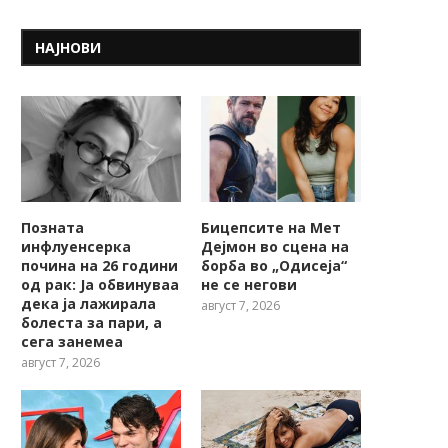
НАЈНОВИ
Позната
Бицепсите на Мет
инфлуенсерка
Дејмон во сцена на
почина на 26 години
борба во „Одисеја“
од рак: Ја обвинуваа
не се негови
дека ја лажирала
август 7, 2026
болеста за пари, а
сега занемеа
август 7, 2026