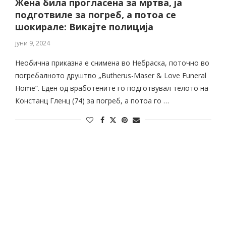
Жена била прогласена за мртва, ја
подготвиле за погреб, а потоа се
шокирале: Викајте полиција
јуни 9, 2024
Необична приказна е снимена во Небраска, поточно во
погребалното друштво „Butherus-Maser & Love Funeral
Home“. Еден од вработените го подготвувал телото на
Констанц Гленц (74) за погреб, а потоа го …