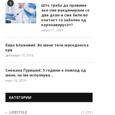
3
Што треба да правиме
ако сме вакцинирани со
две дози и сме биле во
контакт со заболен од
коронавирусот?
август 11, 2021
Ќиро Блажевиќ: Во мене тече македонска
крв
декември 10, 2018
Снежана Ѓуришиќ: 5 години е помлад од
мене, но ме исполнува…
март 16, 2019
КАТЕГОРИИ
LIFESTYLE
(1.221)