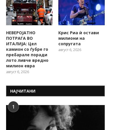
НЕВЕРОЈАТНО
Крис Риа ѝ остави
ПОТРАГА ВО
милиони на
ИТАЛИЈА: Цел
сопругата
камион со ѓубре го
август 6, 2026
пребарале поради
лото ливче вредно
милион евра
август 6, 2026
НАЈЧИТАНИ
1