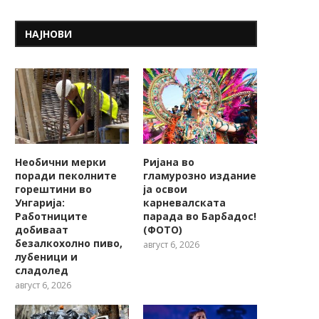
НАЈНОВИ
Необични мерки
Ријана во
поради пеколните
гламурозно издание
горештини во
ја освои
Унгарија:
карневалската
Работниците
парада во Барбадос!
добиваат
(ФОТО)
безалкохолно пиво,
август 6, 2026
лубеници и
сладолед
август 6, 2026