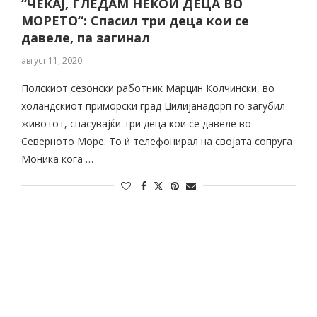
“ЧЕКАЈ, ГЛЕДАМ НЕКОИ ДЕЦА ВО
МОРЕТО“: Спасил три деца кои се
давеле, па загинал
август 11, 2020
Полскиот сезонски работник Марцин Колчински, во
холандскиот приморски град Џилијанадорп го загубил
животот, спасувајќи три деца кои се давеле во
Северното Море. То ѝ телефонирал на својата сопруга
Моника кога …