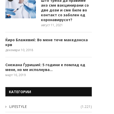
Што треба да правиме
ако сме вакцинирани со
две дози и сме биле во
контакт со заболен од
коронавирусот?
август 11, 2021
Ќиро Блажевиќ: Во мене тече македонска
крв
декември 10, 2018
Снежана Ѓуришиќ: 5 години е помлад од
мене, но ме исполнува…
март 16, 2019
КАТЕГОРИИ
LIFESTYLE
(1.221)