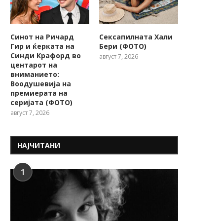
Синот на Ричард
Сексапилната Хали
Гир и ќерката на
Бери (ФОТО)
Синди Крафорд во
август 7, 2026
центарот на
вниманието:
Воодушевија на
премиерата на
серијата (ФОТО)
август 7, 2026
НАЈЧИТАНИ
1