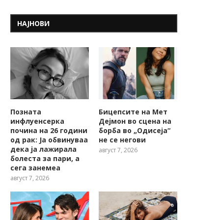
НАЈНОВИ
Позната
Бицепсите на Мет
инфлуенсерка
Дејмон во сцена на
почина на 26 години
борба во „Одисеја“
од рак: Ја обвинуваа
не се негови
дека ја лажирала
август 7, 2026
болеста за пари, а
сега занемеа
август 7, 2026