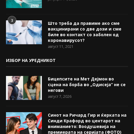
3
Што треба да правиме ако сме
вакцинирани со две дози и сме
биле во контакт со заболен од
коронавирусот?
август 11, 2021
ИЗБОР НА УРЕДНИКОТ
Бицепсите на Мет Дејмон во
сцена на борба во „Одисеја“ не се
негови
август 7, 2026
Синот на Ричард Гир и ќерката на
Синди Крафорд во центарот на
вниманието: Воодушевија на
премиерата на серијата (ФОТО)