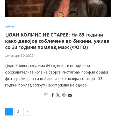
забава
ЏОАН КОЛИНС НЕ СТАРЕЕ: На 89 години
како девојка соблечена во бикини, ужива
со 33 години помлад маж (ФОТО)
декември 30, 2022
Џоан Колинс, која има 89 години, ги воодушеви
обожавателите кога на својот Инстаграм профил објави
фотографија во сино бикини како позира со својот 33-
години помлад сопруг! Парот ужива на одмор …
1
2