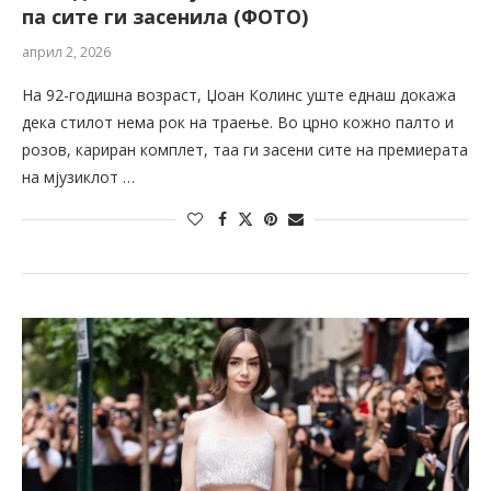
па сите ги засенила (ФОТО)
април 2, 2026
На 92-годишна возраст, Џоан Колинс уште еднаш докажа
дека стилот нема рок на траење. Во црно кожно палто и
розов, кариран комплет, таа ги засени сите на премиерата
на мјузиклот …