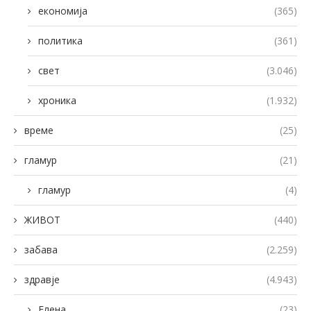
економија
(365)
политика
(361)
свет
(3.046)
хроника
(1.932)
време
(25)
гламур
(21)
гламур
(4)
ЖИВОТ
(440)
забава
(2.259)
здравје
(4.943)
Елена
(23)