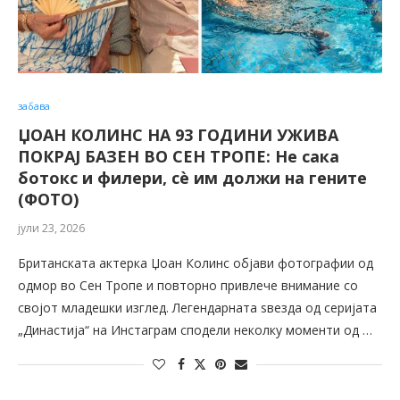
забава
ЏОАН КОЛИНС НА 93 ГОДИНИ УЖИВА
ПОКРАЈ БАЗЕН ВО СЕН ТРОПЕ: Не сака
ботокс и филери, сè им должи на гените
(ФОТО)
јули 23, 2026
Британската актерка Џоан Колинс објави фотографии од
одмор во Сен Тропе и повторно привлече внимание со
својот младешки изглед. Легендарната ѕвезда од серијата
„Династија“ на Инстаграм сподели неколку моменти од …