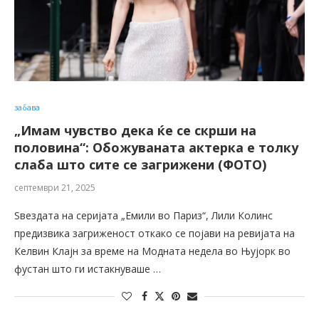
забава
„Имам чувство дека ќе се скрши на
половина“: Обожуваната актерка е толку
слаба што сите се загрижени (ФОТО)
септември 21, 2025
Ѕвездата на серијата „Емили во Париз“, Лили Колинс
предизвика загриженост откако се појави на ревијата на
Келвин Клајн за време на Модната недела во Њујорк во
фустан што ги истакнуваше …