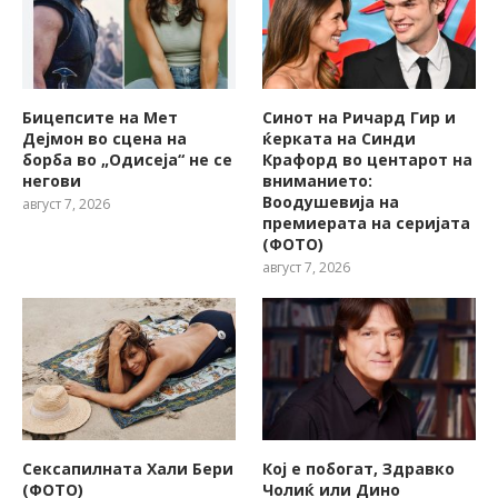
Бицепсите на Мет
Синот на Ричард Гир и
Дејмон во сцена на
ќерката на Синди
борба во „Одисеја“ не се
Крафорд во центарот на
негови
вниманието:
Воодушевија на
август 7, 2026
премиерата на серијата
(ФОТО)
август 7, 2026
Сексапилната Хали Бери
Кој е побогат, Здравко
(ФОТО)
Чолиќ или Дино