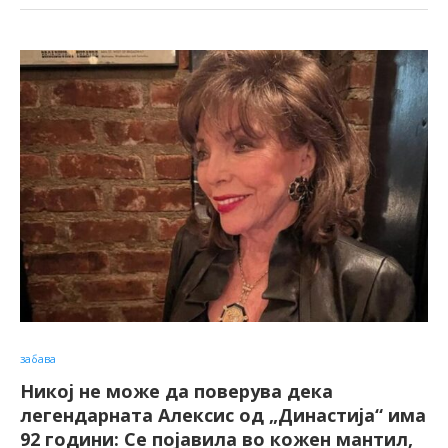
забава
Никој не може да поверува дека
легендарната Алексис од „Династија“ има
92 години: Се појавила во кожен мантил,