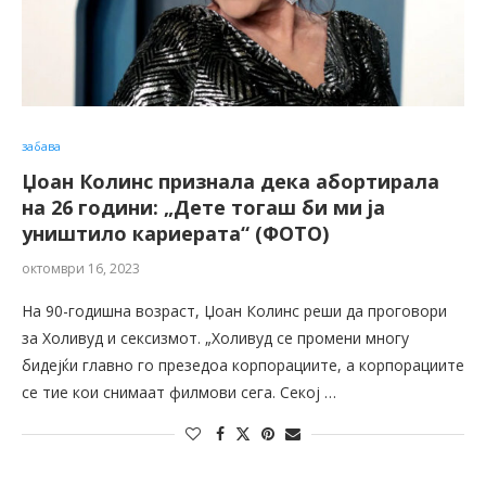
забава
Џоан Колинс признала дека абортирала
на 26 години: „Дете тогаш би ми ја
уништило кариерата“ (ФОТО)
октомври 16, 2023
На 90-годишна возраст, Џоан Колинс реши да проговори
за Холивуд и сексизмот. „Холивуд се промени многу
бидејќи главно го презедоа корпорациите, а корпорациите
се тие кои снимаат филмови сега. Секој …