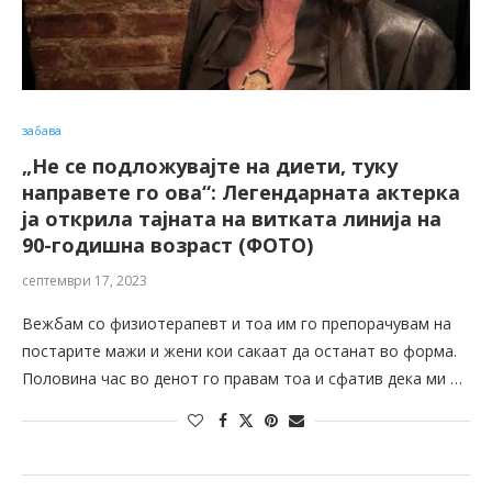
забава
„Не се подложувајте на диети, туку
направете го ова“: Легендарната актерка
ја открила тајната на витката линија на
90-годишна возраст (ФОТО)
септември 17, 2023
Вежбам со физиотерапевт и тоа им го препорачувам на
постарите мажи и жени кои сакаат да останат во форма.
Половина час во денот го правам тоа и сфатив дека ми …