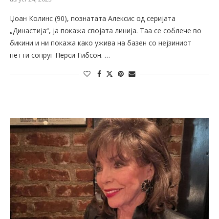
Џоан Колинс (90), познатата Алексис од серијата
„Династија“, ја покажа својата линија. Таа се соблече во
бикини и ни покажа како ужива на базен со нејзиниот
петти сопруг Перси Гибсон. …