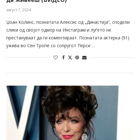
август 7, 2024
Џоан Колинс, познатата Алексис од „Династија“, сподели
слики од својот одмор на Инстаграм и луѓето не
престануваат да ги коментираат. Познатата актерка (91)
ужива во Сен Тропе со сопругот Перси …