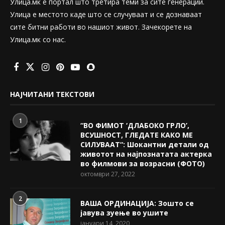
Улица.мк е портал што третира теми за сите генерации.
Улица е местото каде што се случуваат и се дознаваат
сите битни работи во нашиот живот. Зачекорете на
Улица.мк со нас.
НАЈЧИТАНИ ТЕКСТОВИ
1
“ВО ФИМОТ ‘ДЛАБОКО ГРЛО’,
ВСУШНОСТ, ГЛЕДАТЕ КАКО МЕ
СИЛУВААТ“: Шокантни детали од
животот на најпознатата актерка
во филмови за возрасни (ФОТО)
октомври 27, 2022
2
ВАША ОРДИНАЦИЈА: Зошто се
јавува зуење во ушите
јануари 14, 2020