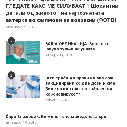
ГЛЕДАТЕ КАКО МЕ СИЛУВААТ“: Шокантни
детали од животот на најпознатата
актерка во филмови за возрасни (ФОТО)
октомври 27, 2022
2
ВАША ОРДИНАЦИЈА: Зошто се
јавува зуење во ушите
јануари 14, 2020
3
Што треба да правиме ако сме
вакцинирани со две дози и сме
биле во контакт со заболен од
коронавирусот?
август 11, 2021
Ќиро Блажевиќ: Во мене тече македонска крв
декември 10, 2018