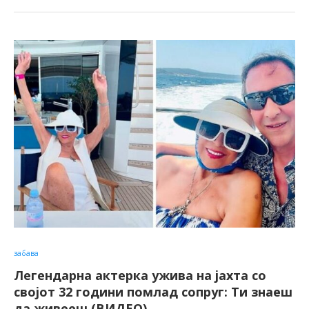
забава
Легендарна актерка ужива на јахта со
својот 32 години помлад сопруг: Ти знаеш
да живееш (ВИДЕО)