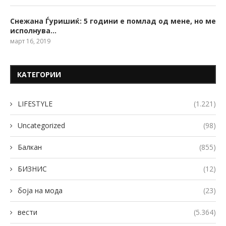
Снежана Ѓуришиќ: 5 години е помлад од мене, но ме
исполнува…
март 16, 2019
КАТЕГОРИИ
LIFESTYLE
(1.221)
Uncategorized
(98)
Балкан
(855)
БИЗНИС
(12)
боја на мода
(23)
вести
(5.364)