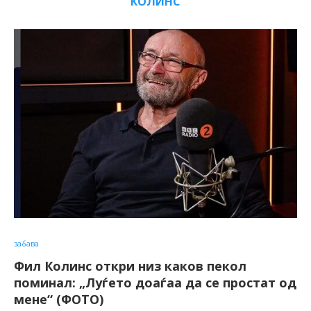
КОЛИНС
забава
Фил Колинс откри низ каков пекол
поминал: „Луѓето доаѓаа да се простат од
мене“ (ФОТО)