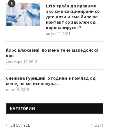
3
Што треба да правиме
ако сме вакцинирани со
две дози и сме биле во
контакт со заболен од
коронавирусот?
август 11, 2021
Ќиро Блажевиќ: Во мене тече македонска
крв
декември 10, 2018
Снежана Ѓуришиќ: 5 години е помлад од
мене, но ме исполнува…
март 16, 2019
КАТЕГОРИИ
LIFESTYLE
(1.221)