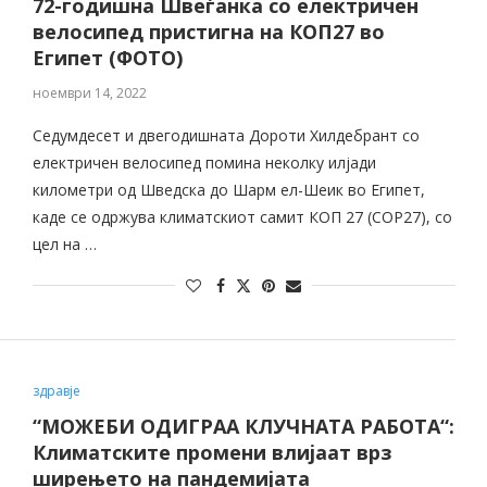
72-годишна Швеѓанка со електричен
велосипед пристигна на КОП27 во
Египет (ФОТО)
ноември 14, 2022
Седумдесет и двегодишната Дороти Хилдебрант со
електричен велосипед помина неколку илјади
километри од Шведска до Шарм ел-Шеик во Египет,
каде се одржува климатскиот самит КОП 27 (COP27), со
цел на …
здравје
“МОЖЕБИ ОДИГРАА КЛУЧНАТА РАБОТА“:
Климатските промени влијаат врз
ширењето на пандемијата