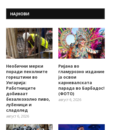
НАЈНОВИ
Необични мерки
Ријана во
поради пеколните
гламурозно издание
горештини во
ја освои
Унгарија:
карневалската
Работниците
парада во Барбадос!
добиваат
(ФОТО)
безалкохолно пиво,
август 6, 2026
лубеници и
сладолед
август 6, 2026