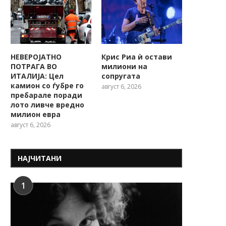
НЕВЕРОЈАТНО
Крис Риа ѝ остави
ПОТРАГА ВО
милиони на
ИТАЛИЈА: Цел
сопругата
камион со ѓубре го
август 6, 2026
пребарале поради
лото ливче вредно
милион евра
август 6, 2026
НАЈЧИТАНИ
1