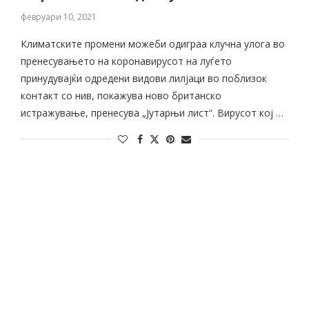
февруари 10, 2021
Климатските промени можеби одиграа клучна улога во
пренесувањето на коронавирусот на луѓето
принудувајќи одредени видови лилјаци во поблизок
контакт со нив, покажува ново британско
истражување, пренесува „Јутарњи лист“. Вирусот кој …