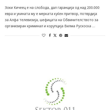
Зоки Кичеец е на слобода, дал гаранција од над 200.000
евра и укината му е мерката куќен притвор, потврдија
за Алфа телевизија, шефицата на Обвинителството за
организиран криминал и корупција Вилма Рускоска …