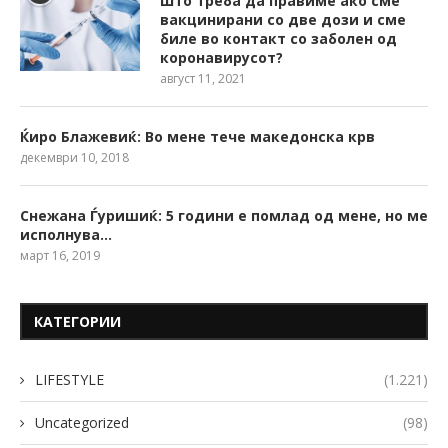
Што треба да правиме ако сме
вакцинирани со две дози и сме
биле во контакт со заболен од
коронавирусот?
август 11, 2021
Ќиро Блажевиќ: Во мене тече македонска крв
декември 10, 2018
Снежана Ѓуришиќ: 5 години е помлад од мене, но ме
исполнува…
март 16, 2019
КАТЕГОРИИ
LIFESTYLE
(1.221)
Uncategorized
(98)