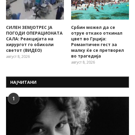
СИЛЕН ЗЕМЈОТРЕС ЈА
Србин можел да се
ПОГОДИ ОПЕРАЦИОНАТА
отруе откако откинал
САЛА: Реакцијата на
цвет во Грција:
хирургот го обиколи
Романтичен гест за
светот (ВИДЕО)
малку ќе се претворел
во трагедија
август 8, 2026
август 8, 2026
НАЈЧИТАНИ
1