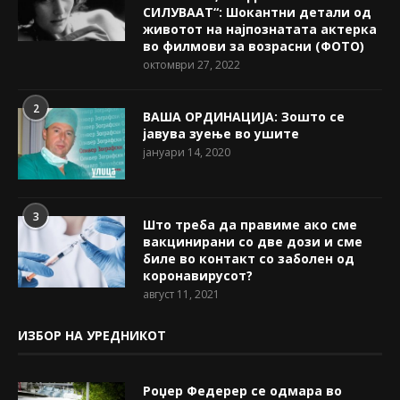
СИЛУВААТ“: Шокантни детали од
животот на најпознатата актерка
во филмови за возрасни (ФОТО)
октомври 27, 2022
2
ВАША ОРДИНАЦИЈА: Зошто се
јавува зуење во ушите
јануари 14, 2020
3
Што треба да правиме ако сме
вакцинирани со две дози и сме
биле во контакт со заболен од
коронавирусот?
август 11, 2021
ИЗБОР НА УРЕДНИКОТ
Роџер Федерер се одмара во