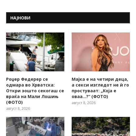
НАЈНОВИ
Роџер Федерер се
Мајка е на четири деца,
одмара во Хрватска:
а секси изгледот не ѝ го
Откри зошто секогаш се
простуваат: „Која е
враќа на Мали Лошињ
оваа…?“ (ФОТО)
(ФОТО)
август 8, 2026
август 8, 2026