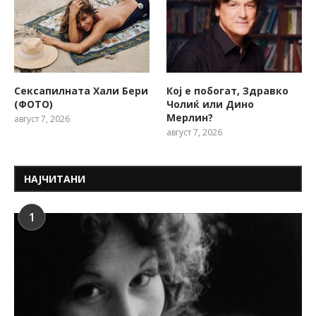
Сексапилната Хали Бери
Кој е побогат, Здравко
(ФОТО)
Чолиќ или Дино
Мерлин?
август 7, 2026
август 7, 2026
НАЈЧИТАНИ
1