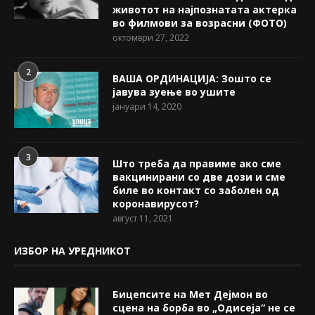
животот на најпознатата актерка
во филмови за возрасни (ФОТО)
октомври 27, 2022
2
ВАША ОРДИНАЦИЈА: Зошто се
јавува зуење во ушите
јануари 14, 2020
3
Што треба да правиме ако сме
вакцинирани со две дози и сме
биле во контакт со заболен од
коронавирусот?
август 11, 2021
ИЗБОР НА УРЕДНИКОТ
Бицепсите на Мет Дејмон во
сцена на борба во „Одисеја“ не се