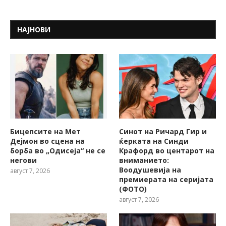
НАЈНОВИ
Бицепсите на Мет
Синот на Ричард Гир и
Дејмон во сцена на
ќерката на Синди
борба во „Одисеја“ не се
Крафорд во центарот на
негови
вниманието:
Воодушевија на
август 7, 2026
премиерата на серијата
(ФОТО)
август 7, 2026