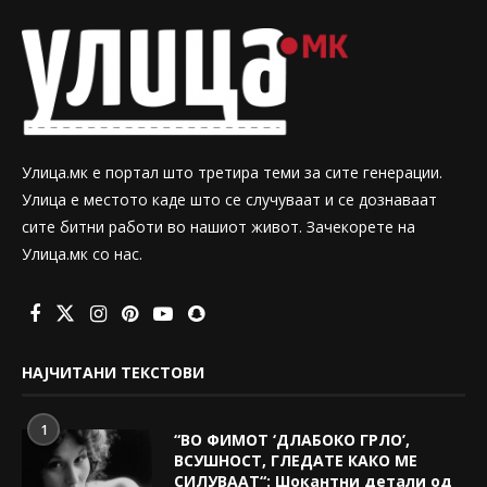
Улица.мк е портал што третира теми за сите генерации.
Улица е местото каде што се случуваат и се дознаваат
сите битни работи во нашиот живот. Зачекорете на
Улица.мк со нас.
НАЈЧИТАНИ ТЕКСТОВИ
1
“ВО ФИМОТ ‘ДЛАБОКО ГРЛО’,
ВСУШНОСТ, ГЛЕДАТЕ КАКО МЕ
СИЛУВААТ“: Шокантни детали од