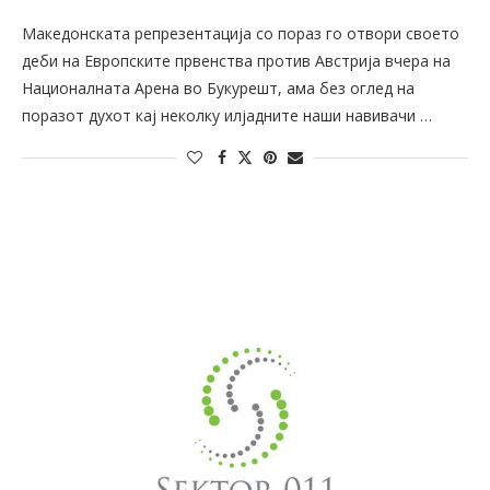
Македонската репрезентација со пораз го отвори своето
деби на Европските првенства против Австрија вчера на
Националната Арена во Букурешт, ама без оглед на
поразот духот кај неколку илјадните наши навивачи …