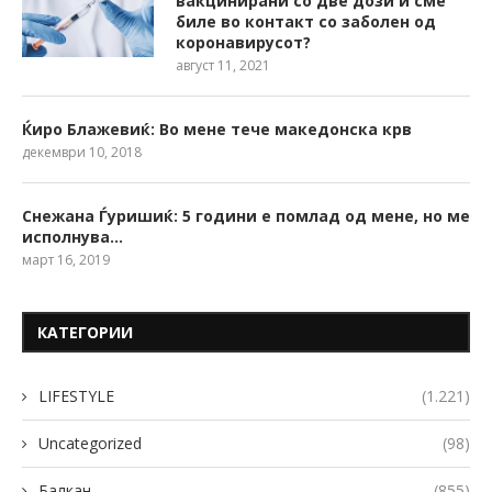
вакцинирани со две дози и сме
биле во контакт со заболен од
коронавирусот?
август 11, 2021
Ќиро Блажевиќ: Во мене тече македонска крв
декември 10, 2018
Снежана Ѓуришиќ: 5 години е помлад од мене, но ме
исполнува…
март 16, 2019
КАТЕГОРИИ
LIFESTYLE
(1.221)
Uncategorized
(98)
Балкан
(855)