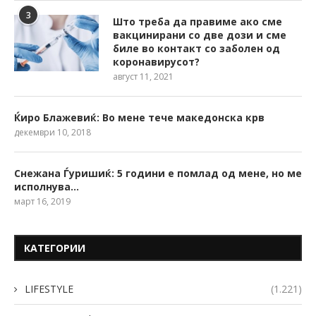
3
Што треба да правиме ако сме
вакцинирани со две дози и сме
биле во контакт со заболен од
коронавирусот?
август 11, 2021
Ќиро Блажевиќ: Во мене тече македонска крв
декември 10, 2018
Снежана Ѓуришиќ: 5 години е помлад од мене, но ме
исполнува…
март 16, 2019
КАТЕГОРИИ
LIFESTYLE
(1.221)