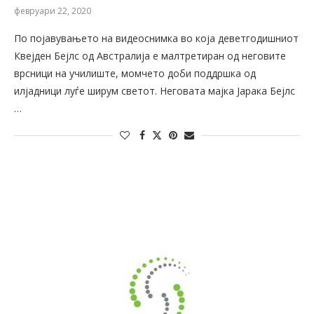
февруари 22, 2020
По појавувањето на видеоснимка во која деветгодишниот
Квејден Бејлс од Австралија е малтретиран од неговите
врсници на училиште, момчето доби поддршка од
илјадници луѓе ширум светот. Неговата мајка Јарака Бејлс
…