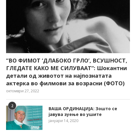
“ВО ФИМОТ ‘ДЛАБОКО ГРЛО’, ВСУШНОСТ,
ГЛЕДАТЕ КАКО МЕ СИЛУВААТ“: Шокантни
детали од животот на најпознатата
актерка во филмови за возрасни (ФОТО)
октомври 27, 2022
2
ВАША ОРДИНАЦИЈА: Зошто се
јавува зуење во ушите
јануари 14, 2020