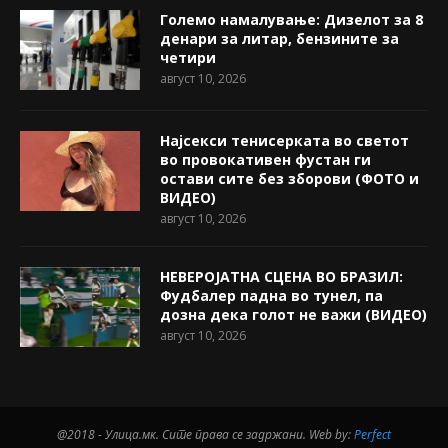
Големо намалување: Дизелот за 8
денари за литар, бензините за
четири
август 10, 2026
Најсекси тенисерката во светот
во провокативен фустан ги
остави сите без зборови (ФОТО и
ВИДЕО)
август 10, 2026
НЕВЕРОЈАТНА СЦЕНА ВО БРАЗИЛ:
Фудбалер падна во тунел, па
дозна дека голот не важи (ВИДЕО)
август 10, 2026
@2018 - Улица.мк. Сите права се задржани. Web by:
Perfect