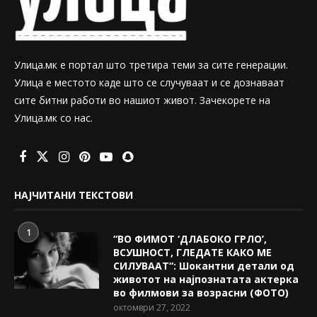
Улица.мк е портал што третира теми за сите генерации.
Улица е местото каде што се случуваат и се дознаваат
сите битни работи во нашиот живот. Зачекорете на
Улица.мк со нас.
НАЈЧИТАНИ ТЕКСТОВИ
1
“ВО ФИМОТ ‘ДЛАБОКО ГРЛО’,
ВСУШНОСТ, ГЛЕДАТЕ КАКО МЕ
СИЛУВААТ“: Шокантни детали од
животот на најпознатата актерка
во филмови за возрасни (ФОТО)
октомври 27, 2022