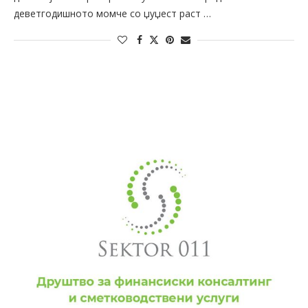
деветгодишното момче со џуџест раст …