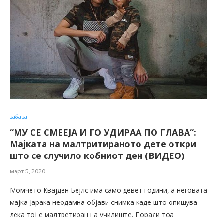
забава
“МУ СЕ СМЕЕЈА И ГО УДИРАА ПО ГЛАВА“:
Мајката на малтритираното дете откри
што се случило кобниот ден (ВИДЕО)
март 5, 2020
Момчето Квајден Бејлс има само девет години, а неговата
мајка Јарака неодамна објави снимка каде што опишува
дека тој е малтретиран на училиште. Поради тоа