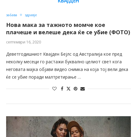
КВАЈДЕН
забава
здравје
Нова мака за тажното момче кое
плачеше и велеше дека ќе се убие (ФОТО)
септември 16, 2020
Деветгодишниот Квајден Бејлс од Австралија кое пред
неколку месеци го растажи буквално целиот свет кога
неговата мајка објави видео снимка на која тој вели дека
ќе се убие поради малтретирање …