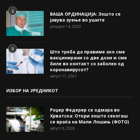
2
ВАША ОРДИНАЦИЈА: Зошто се
јавува зуење во ушите
јануари 14, 2020
3
Што треба да правиме ако сме
вакцинирани со две дози и сме
биле во контакт со заболен од
коронавирусот?
август 11, 2021
ИЗБОР НА УРЕДНИКОТ
Роџер Федерер се одмара во
Хрватска: Откри зошто секогаш
се враќа на Мали Лошињ (ФОТО)
август 8, 2026