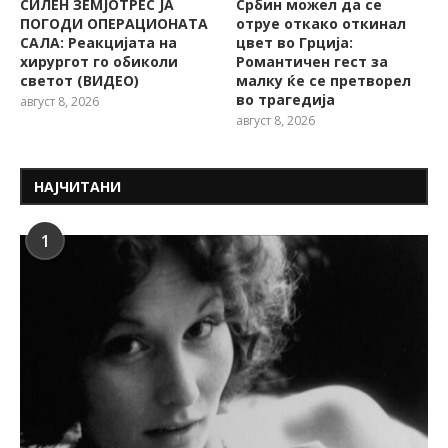
СИЛЕН ЗЕМЈОТРЕС ЈА
Србин можел да се
ПОГОДИ ОПЕРАЦИОНАТА
отруе откако откинал
САЛА: Реакцијата на
цвет во Грција:
хирургот го обиколи
Романтичен гест за
светот (ВИДЕО)
малку ќе се претворел
во трагедија
август 8, 2026
август 8, 2026
НАЈЧИТАНИ
1