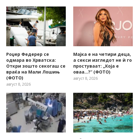
Роџер Федерер се
Мајка е на четири деца,
одмара во Хрватска:
а секси изгледот не ѝ го
Откри зошто секогаш се
простуваат: „Која е
враќа на Мали Лошињ
оваа…?“ (ФОТО)
(ФОТО)
август 8, 2026
август 8, 2026