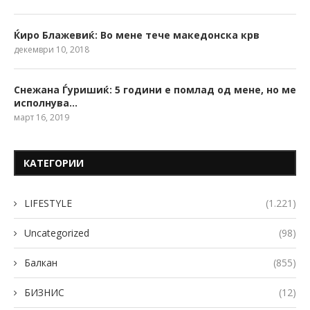
Ќиро Блажевиќ: Во мене тече македонска крв
декември 10, 2018
Снежана Ѓуришиќ: 5 години е помлад од мене, но ме
исполнува…
март 16, 2019
КАТЕГОРИИ
LIFESTYLE
(1.221)
Uncategorized
(98)
Балкан
(855)
БИЗНИС
(12)