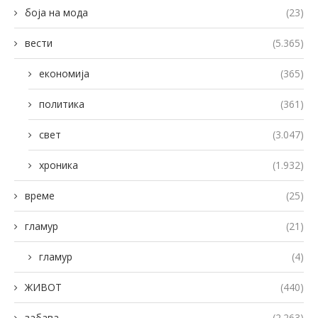
боја на мода
(23)
вести
(5.365)
економија
(365)
политика
(361)
свет
(3.047)
хроника
(1.932)
време
(25)
гламур
(21)
гламур
(4)
ЖИВОТ
(440)
забава
(2.263)