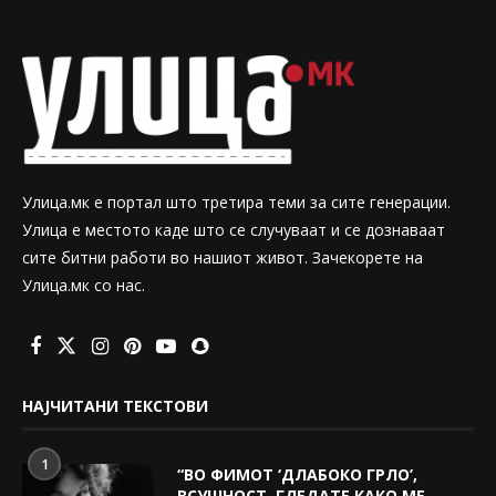
Улица.мк е портал што третира теми за сите генерации.
Улица е местото каде што се случуваат и се дознаваат
сите битни работи во нашиот живот. Зачекорете на
Улица.мк со нас.
НАЈЧИТАНИ ТЕКСТОВИ
1
“ВО ФИМОТ ‘ДЛАБОКО ГРЛО’,
ВСУШНОСТ, ГЛЕДАТЕ КАКО МЕ