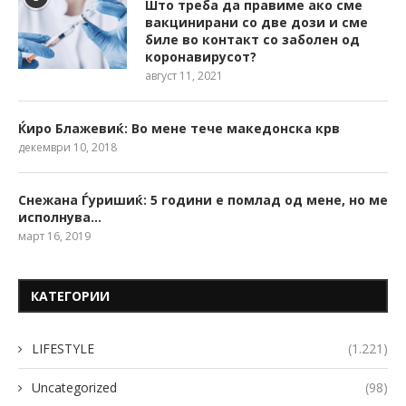
Што треба да правиме ако сме
вакцинирани со две дози и сме
биле во контакт со заболен од
коронавирусот?
август 11, 2021
Ќиро Блажевиќ: Во мене тече македонска крв
декември 10, 2018
Снежана Ѓуришиќ: 5 години е помлад од мене, но ме
исполнува…
март 16, 2019
КАТЕГОРИИ
LIFESTYLE
(1.221)
Uncategorized
(98)