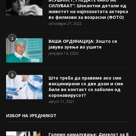
СИЛУВААТ“: Шокантни детали од
животот на најпознатата актерка
во филмови за возрасни (ФОТО)
октомври 27, 2022
2
ВАША ОРДИНАЦИЈА: Зошто се
јавува зуење во ушите
јануари 14, 2020
3
Што треба да правиме ако сме
вакцинирани со две дози и сме
биле во контакт со заболен од
коронавирусот?
август 11, 2021
ИЗБОР НА УРЕДНИКОТ
Големо намалување: Дизелот за 8