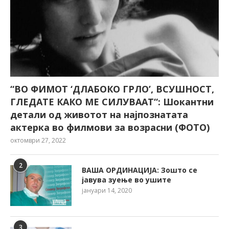
“ВО ФИМОТ ‘ДЛАБОКО ГРЛО’, ВСУШНОСТ,
ГЛЕДАТЕ КАКО МЕ СИЛУВААТ“: Шокантни
детали од животот на најпознатата
актерка во филмови за возрасни (ФОТО)
октомври 27, 2022
2
ВАША ОРДИНАЦИЈА: Зошто се
јавува зуење во ушите
јануари 14, 2020
3