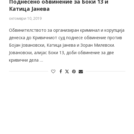
Поднесено обвинениe за Боки 13 и
Катица Јанева
октомври 10, 2019
Обвинителството за организиран криминал и корупција
денеска до Кривичниот суд поднесе обвинение против
Бојан Јовановски, Катица Јанева и Зоран Милевски.
Јовановски, алијас Боки 13, доби обвинение за две
кривични дела …