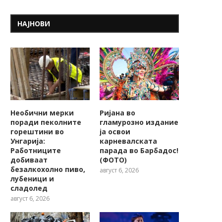
НАЈНОВИ
Необични мерки
Ријана во
поради пеколните
гламурозно издание
горештини во
ја освои
Унгарија:
карневалската
Работниците
парада во Барбадос!
добиваат
(ФОТО)
безалкохолно пиво,
август 6, 2026
лубеници и
сладолед
август 6, 2026