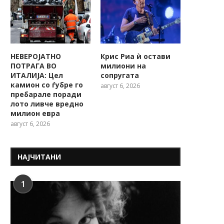
НЕВЕРОЈАТНО
Крис Риа ѝ остави
ПОТРАГА ВО
милиони на
ИТАЛИЈА: Цел
сопругата
камион со ѓубре го
август 6, 2026
пребарале поради
лото ливче вредно
милион евра
август 6, 2026
НАЈЧИТАНИ
1