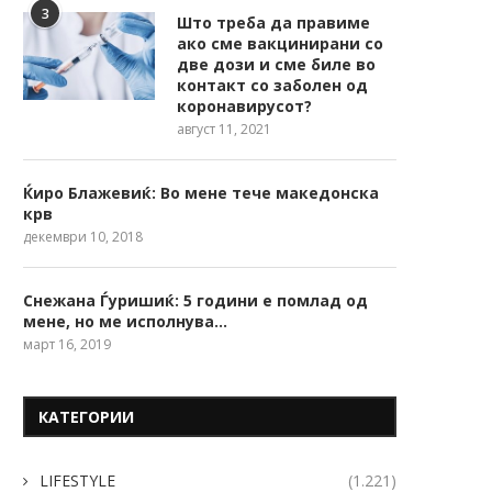
3
Што треба да правиме
ако сме вакцинирани со
две дози и сме биле во
контакт со заболен од
коронавирусот?
август 11, 2021
Ќиро Блажевиќ: Во мене тече македонска
крв
декември 10, 2018
Снежана Ѓуришиќ: 5 години е помлад од
мене, но ме исполнува…
март 16, 2019
КАТЕГОРИИ
LIFESTYLE
(1.221)