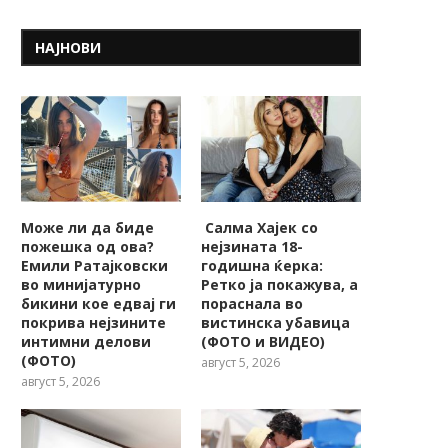
НАЈНОВИ
Може ли да биде
Салма Хајек со
пожешкa од ова?
нејзината 18-
Емили Ратајковски
годишна ќерка:
во минијатурно
Ретко ја покажува, a
бикини кое едвај ги
пораснала во
покрива нејзините
вистинска убавица
интимни делови
(ФОТО и ВИДЕО)
(ФОТО)
август 5, 2026
август 5, 2026