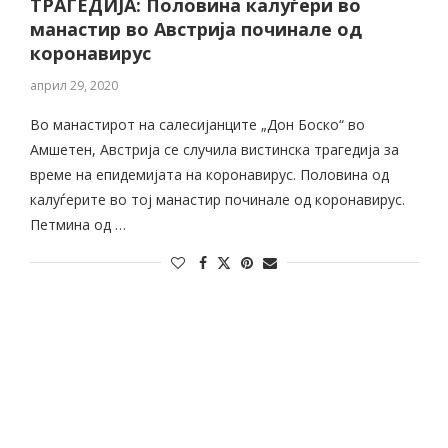
ТРАГЕДИЈА: Половина калуѓери во
манастир во Австрија починале од
коронавирус
април 29, 2020
Во манастирот на салесијанците „Дон Боско“ во
Амшетен, Австрија се случила вистинска трагедија за
време на епидемијата на коронавирус. Половина од
калуѓерите во тој манастир починале од коронавирус.
Петмина од …