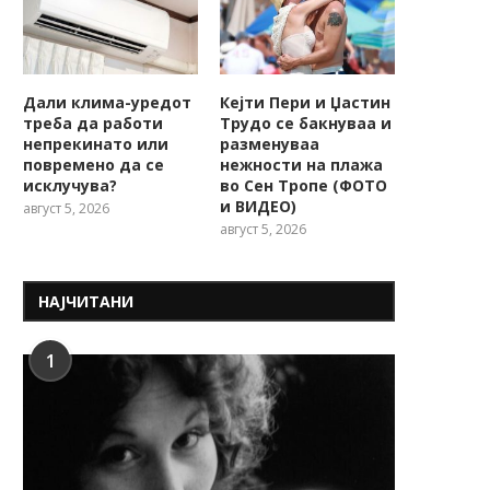
Дали клима-уредот
Кејти Пери и Џастин
треба да работи
Трудо се бакнуваа и
непрекинато или
разменуваа
повремено да се
нежности на плажа
исклучува?
во Сен Тропе (ФОТО
и ВИДЕО)
август 5, 2026
август 5, 2026
НАЈЧИТАНИ
1