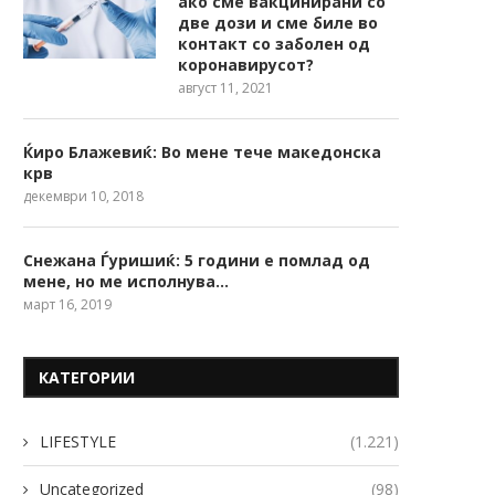
ако сме вакцинирани со
две дози и сме биле во
контакт со заболен од
коронавирусот?
август 11, 2021
Ќиро Блажевиќ: Во мене тече македонска
крв
декември 10, 2018
Снежана Ѓуришиќ: 5 години е помлад од
мене, но ме исполнува…
март 16, 2019
КАТЕГОРИИ
LIFESTYLE
(1.221)
Uncategorized
(98)