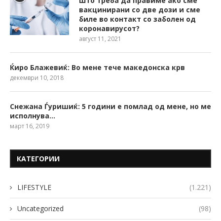
Што треба да правиме ако сме
вакцинирани со две дози и сме
биле во контакт со заболен од
коронавирусот?
август 11, 2021
Ќиро Блажевиќ: Во мене тече македонска крв
декември 10, 2018
Снежана Ѓуришиќ: 5 години е помлад од мене, но ме
исполнува…
март 16, 2019
КАТЕГОРИИ
LIFESTYLE
(1.221)
Uncategorized
(98)