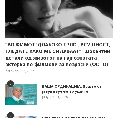
“ВО ФИМОТ ‘ДЛАБОКО ГРЛО’, ВСУШНОСТ,
ГЛЕДАТЕ КАКО МЕ СИЛУВААТ“: Шокантни
детали од животот на најпознатата
актерка во филмови за возрасни (ФОТО)
октомври 27, 2022
2
ВАША ОРДИНАЦИЈА: Зошто се
јавува зуење во ушите
јануари 14, 2020
3