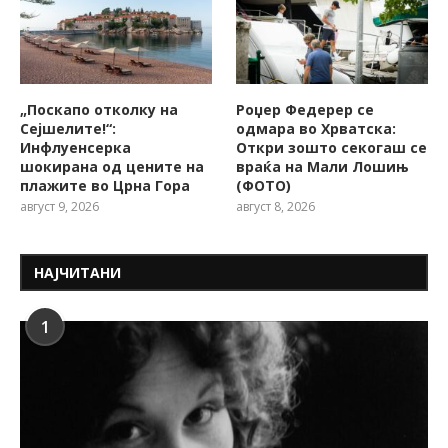
„Поскапо отколку на
Роџер Федерер се
Сејшелите!“:
одмара во Хрватска:
Инфлуенсерка
Откри зошто секогаш се
шокирана од цените на
враќа на Мали Лошињ
плажите во Црна Гора
(ФОТО)
август 9, 2026
август 8, 2026
НАЈЧИТАНИ
1