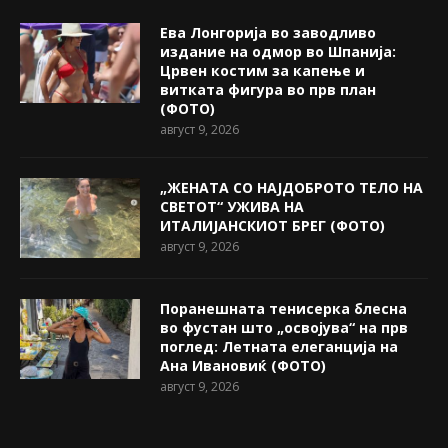
Ева Лонгорија во заводливо
издание на одмор во Шпанија:
Црвен костим за капење и
витката фигура во прв план
(ФОТО)
август 9, 2026
„ЖЕНАТА СО НАЈДОБРОТО ТЕЛО НА
СВЕТОТ“ УЖИВА НА
ИТАЛИЈАНСКИОТ БРЕГ (ФОТО)
август 9, 2026
Поранешната тенисерка блесна
во фустан што „освојува“ на прв
поглед: Летната елеганција на
Ана Ивановиќ (ФОТО)
август 9, 2026