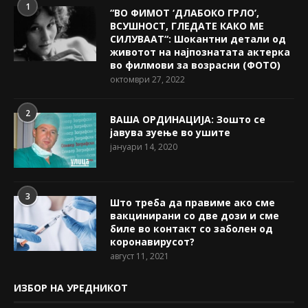
1
“ВО ФИМОТ ‘ДЛАБОКО ГРЛО’,
ВСУШНОСТ, ГЛЕДАТЕ КАКО МЕ
СИЛУВААТ“: Шокантни детали од
животот на најпознатата актерка
во филмови за возрасни (ФОТО)
октомври 27, 2022
2
ВАША ОРДИНАЦИЈА: Зошто се
јавува зуење во ушите
јануари 14, 2020
3
Што треба да правиме ако сме
вакцинирани со две дози и сме
биле во контакт со заболен од
коронавирусот?
август 11, 2021
ИЗБОР НА УРЕДНИКОТ