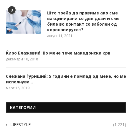
3
Што треба да правиме ако сме
вакцинирани со две дози и сме
биле во контакт со заболен од
коронавирусот?
август 11, 2021
Ќиро Блажевиќ: Во мене тече македонска крв
декември 10, 2018
Снежана Ѓуришиќ: 5 години е помлад од мене, но ме
исполнува…
март 16, 2019
КАТЕГОРИИ
LIFESTYLE
(1.221)