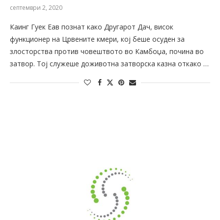
септември 2, 2020
Каинг Гуек Еав познат како Другарот Дач, висок
функционер на Црвените кмери, кој беше осуден за
злосторства против човештвото во Камбоџа, почина во
затвор. Тој служеше доживотна затворска казна откако …