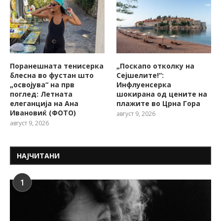
Поранешната тенисерка
„Поскапо отколку на
блесна во фустан што
Сејшелите!“:
„освојува“ на прв
Инфлуенсерка
поглед: Летната
шокирана од цените на
елеганција на Ана
плажите во Црна Гора
Ивановиќ (ФОТО)
август 9, 2026
август 9, 2026
НАЈЧИТАНИ
1