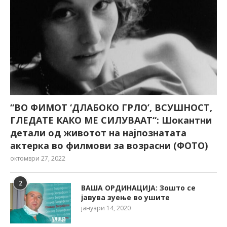
“ВО ФИМОТ ‘ДЛАБОКО ГРЛО’, ВСУШНОСТ,
ГЛЕДАТЕ КАКО МЕ СИЛУВААТ“: Шокантни
детали од животот на најпознатата
актерка во филмови за возрасни (ФОТО)
октомври 27, 2022
2
ВАША ОРДИНАЦИЈА: Зошто се
јавува зуење во ушите
јануари 14, 2020