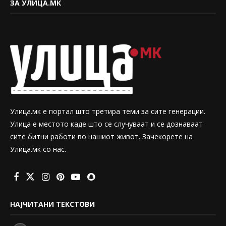
ЗА УЛИЦА.МК
Улица.мк е портал што третира теми за сите генерации.
Улица е местото каде што се случуваат и се дознаваат
сите битни работи во нашиот живот. Зачекорете на
Улица.мк со нас.
НАЈЧИТАНИ ТЕКСТОВИ