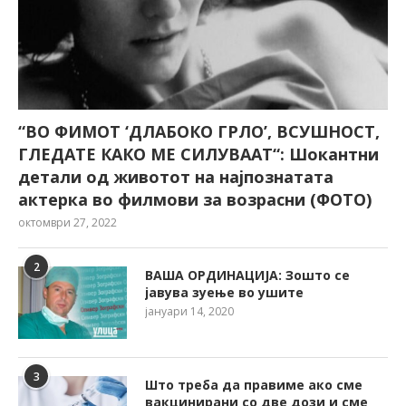
“ВО ФИМОТ ‘ДЛАБОКО ГРЛО’, ВСУШНОСТ,
ГЛЕДАТЕ КАКО МЕ СИЛУВААТ“: Шокантни
детали од животот на најпознатата
актерка во филмови за возрасни (ФОТО)
октомври 27, 2022
2
ВАША ОРДИНАЦИЈА: Зошто се
јавува зуење во ушите
јануари 14, 2020
3
Што треба да правиме ако сме
вакцинирани со две дози и сме