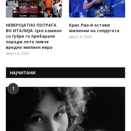
НЕВЕРОЈАТНО ПОТРАГА
Крис Риа ѝ остави
ВО ИТАЛИЈА: Цел камион
милиони на сопругата
со ѓубре го пребарале
август 6, 2026
поради лото ливче
вредно милион евра
август 6, 2026
НАЈЧИТАНИ
1