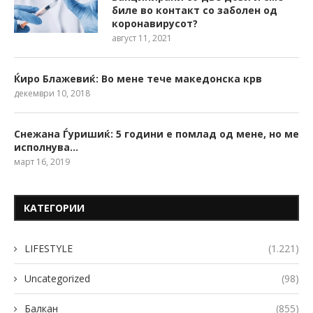
биле во контакт со заболен од
коронавирусот?
август 11, 2021
Ќиро Блажевиќ: Во мене тече македонска крв
декември 10, 2018
Снежана Ѓуришиќ: 5 години е помлад од мене, но ме
исполнува…
март 16, 2019
КАТЕГОРИИ
LIFESTYLE
(1.221)
Uncategorized
(98)
Балкан
(855)