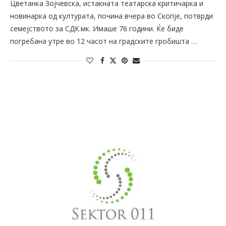
Цветанка Зојчевска, истакната театарска критичарка и
новинарка од културата, почина вчера во Скопје, потврди
семејството за СДК.мк. Имаше 76 години. Ќе биде
погребана утре во 12 часот на градските гробишта …