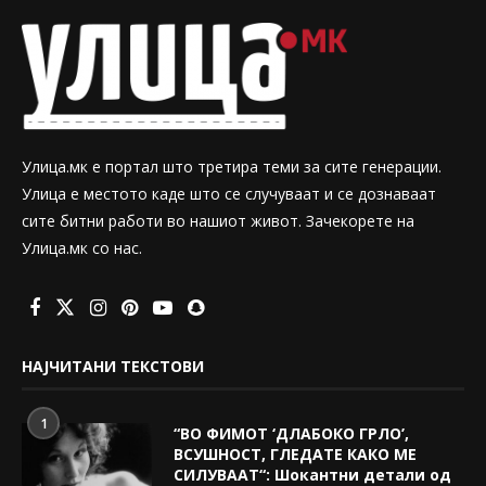
Улица.мк е портал што третира теми за сите генерации.
Улица е местото каде што се случуваат и се дознаваат
сите битни работи во нашиот живот. Зачекорете на
Улица.мк со нас.
НАЈЧИТАНИ ТЕКСТОВИ
1
“ВО ФИМОТ ‘ДЛАБОКО ГРЛО’,
ВСУШНОСТ, ГЛЕДАТЕ КАКО МЕ
СИЛУВААТ“: Шокантни детали од