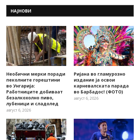
НАЈНОВИ
Необични мерки поради
Ријана во гламурозно
пеколните горештини
издание ја освои
во Унгарија:
карневалската парада
Работниците добиваат
во Барбадос! (ФОТО)
безалкохолно пиво,
август 6, 2026
лубеници и сладолед
август 6, 2026