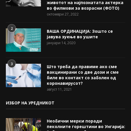
животот на најпознатата актерка
во филмови за возрасни (ФОТО)
октомври 27, 2022
2
ВАША ОРДИНАЦИЈА: Зошто се
јавува зуење во ушите
јануари 14, 2020
3
Што треба да правиме ако сме
вакцинирани со две дози и сме
биле во контакт со заболен од
коронавирусот?
август 11, 2021
ИЗБОР НА УРЕДНИКОТ
Необични мерки поради
пеколните горештини во Унгарија: