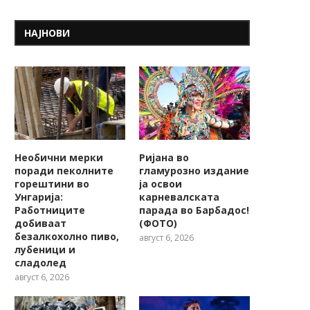
НАЈНОВИ
Необични мерки
Ријана во
поради пеколните
гламурозно издание
горештини во
ја освои
Унгарија:
карневалската
Работниците
парада во Барбадос!
добиваат
(ФОТО)
безалкохолно пиво,
август 6, 2026
лубеници и
сладолед
август 6, 2026