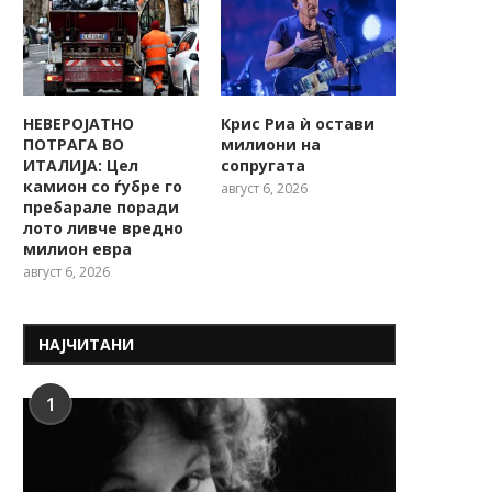
НЕВЕРОЈАТНО
Крис Риа ѝ остави
ПОТРАГА ВО
милиони на
ИТАЛИЈА: Цел
сопругата
камион со ѓубре го
август 6, 2026
пребарале поради
лото ливче вредно
милион евра
август 6, 2026
НАЈЧИТАНИ
1