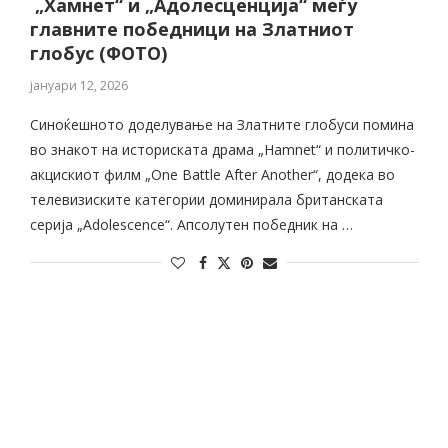
„Хамнет“ и „Адолесценција“ меѓу
главните победници на Златниот
глобус (ФОТО)
јануари 12, 2026
Синоќешното доделување на Златните глобуси помина
во знакот на историската драма „Hamnet“ и политичко-
акцискиот филм „One Battle After Another“, додека во
телевизиските категории доминирала британската
серија „Adolescence“. Апсолутен победник на …