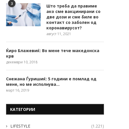
3
Што треба да правиме
ако сме вакцинирани со
две дози и сме биле во
контакт со заболен од
коронавирусот?
август 11, 2021
Ќиро Блажевиќ: Во мене тече македонска
крв
декември 10, 2018
Снежана Ѓуришиќ: 5 години е помлад од
мене, но ме исполнува…
март 16, 2019
КАТЕГОРИИ
LIFESTYLE
(1.221)