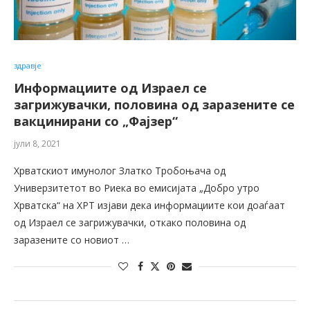
здравје
Информациите од Израел се
загрижувачки, половина од заразените се
вакцинирани со „Фајзер“
јули 8, 2021
Хрватскиот имунолог Златко Тробоњача од
Универзитетот во Риека во емисијата „Добро утро
Хрватска“ на ХРТ изјави дека информациите кои доаѓаат
од Израел се загрижувачки, откако половина од
заразените со новиот …