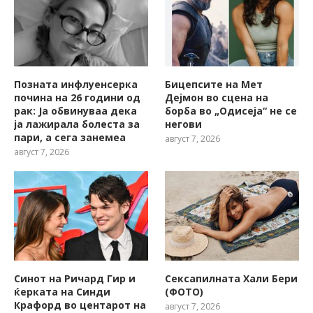
Позната инфлуенсерка
Бицепсите на Мет
почина на 26 години од
Дејмон во сцена на
рак: Ја обвинуваа дека
борба во „Одисеја“ не се
ја лажирала болеста за
негови
пари, а сега занемеа
август 7, 2026
август 7, 2026
Синот на Ричард Гир и
Сексапилната Хали Бери
ќерката на Синди
(ФОТО)
Крафорд во центарот на
август 7, 2026