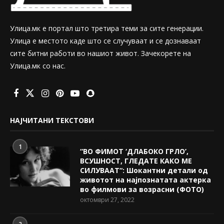
Улица.мк е портал што третира теми за сите генерации.
Улица е местото каде што се случуваат и се дознаваат
сите битни работи во нашиот живот. Зачекорете на
Улица.мк со нас.
НАЈЧИТАНИ ТЕКСТОВИ
1
“ВО ФИМОТ ‘ДЛАБОКО ГРЛО’,
ВСУШНОСТ, ГЛЕДАТЕ КАКО МЕ
СИЛУВААТ“: Шокантни детали од
животот на најпознатата актерка
во филмови за возрасни (ФОТО)
октомври 27, 2022