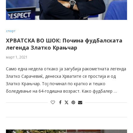
спорт
ХРВАТСКА ВО ШОК: Почина фудбалската
легенда Златко Крањчар
март 1, 2021
Само една недела откако ја загубија ракометната легенда
Златко Сарачевиќ, денеска Хрватите се простија и од
Златко Крањчар. Тој починал по кратко и тешко
боледување на 64-годишна возраст. Како фудбалер …