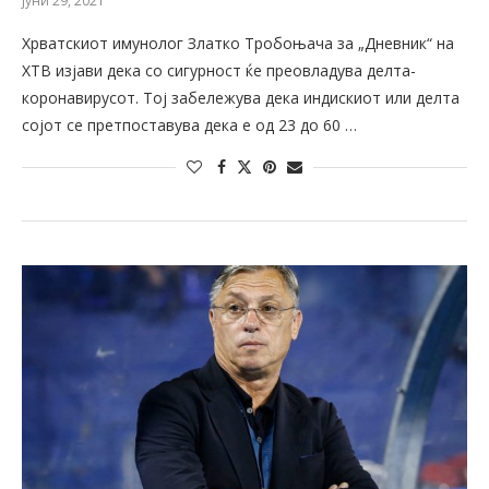
јуни 29, 2021
Хрватскиот имунолог Златко Тробоњача за „Дневник“ на
ХТВ изјави дека со сигурност ќе преовладува делта-
коронавирусот. Тој забележува дека индискиот или делта
сојот се претпоставува дека е од 23 до 60 …