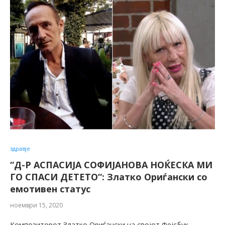
здравје
“Д-Р АСПАСИЈА СОФИЈАНОВА НОЌЕСКА МИ
ГО СПАСИ ДЕТЕТО“: Златко Ориѓански со
емотивен статус
ноември 15, 2020
Композиторот Златко Ориѓански на својот Фејсбук