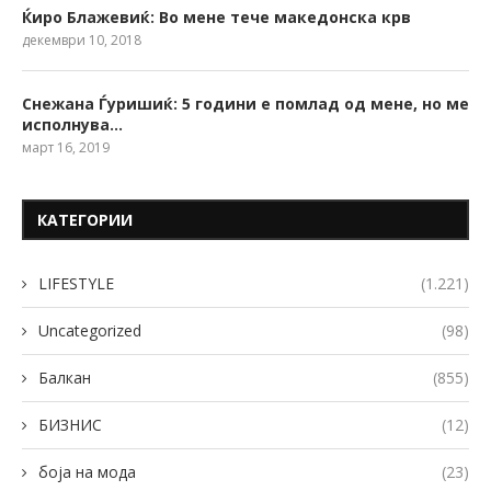
Ќиро Блажевиќ: Во мене тече македонска крв
декември 10, 2018
Снежана Ѓуришиќ: 5 години е помлад од мене, но ме
исполнува…
март 16, 2019
КАТЕГОРИИ
LIFESTYLE
(1.221)
Uncategorized
(98)
Балкан
(855)
БИЗНИС
(12)
боја на мода
(23)