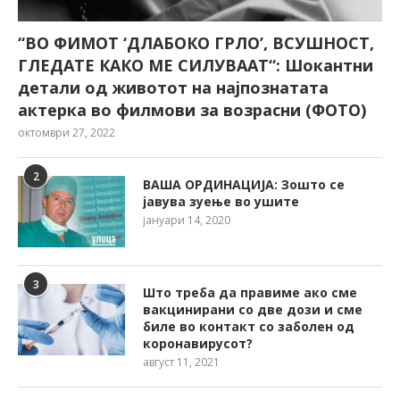
“ВО ФИМОТ ‘ДЛАБОКО ГРЛО’, ВСУШНОСТ,
ГЛЕДАТЕ КАКО МЕ СИЛУВААТ“: Шокантни
детали од животот на најпознатата
актерка во филмови за возрасни (ФОТО)
октомври 27, 2022
2
ВАША ОРДИНАЦИЈА: Зошто се
јавува зуење во ушите
јануари 14, 2020
3
Што треба да правиме ако сме
вакцинирани со две дози и сме
биле во контакт со заболен од
коронавирусот?
август 11, 2021