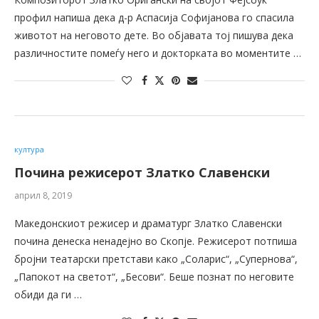
профил напиша дека д-р Аспасија Софијанова го спасила
животот на неговото дете. Во објавата тој пишува дека
различностите помеѓу него и докторката во моментите …
култура
Почина режисерот Златко Славенски
април 8, 2019
Македонскиот режисер и драматург Златко Славенски
почина денеска ненадејно во Скопје. Режисерот потпиша
бројни театарски претстави како „Соларис“, „Супернова“,
„Папокот на светот“, „Бесови“. Беше познат по неговите
обиди да ги …