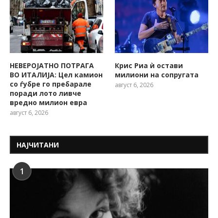
НЕВЕРОЈАТНО ПОТРАГА
Крис Риа ѝ остави
ВО ИТАЛИЈА: Цел камион
милиони на сопругата
со ѓубре го пребарале
август 6, 2026
поради лото ливче
вредно милион евра
август 6, 2026
НАЈЧИТАНИ
1