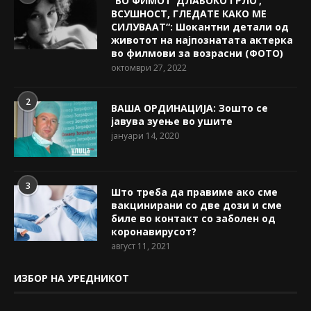
“ВО ФИМОТ ‘ДЛАБОКО ГРЛО’,
ВСУШНОСТ, ГЛЕДАТЕ КАКО МЕ
СИЛУВААТ“: Шокантни детали од
животот на најпознатата актерка
во филмови за возрасни (ФОТО)
октомври 27, 2022
2
ВАША ОРДИНАЦИЈА: Зошто се
јавува зуење во ушите
јануари 14, 2020
3
Што треба да правиме ако сме
вакцинирани со две дози и сме
биле во контакт со заболен од
коронавирусот?
август 11, 2021
ИЗБОР НА УРЕДНИКОТ