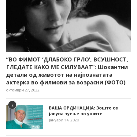
“ВО ФИМОТ ‘ДЛАБОКО ГРЛО’, ВСУШНОСТ,
ГЛЕДАТЕ КАКО МЕ СИЛУВААТ“: Шокантни
детали од животот на најпознатата
актерка во филмови за возрасни (ФОТО)
октомври 27, 2022
2
ВАША ОРДИНАЦИЈА: Зошто се
јавува зуење во ушите
јануари 14, 2020