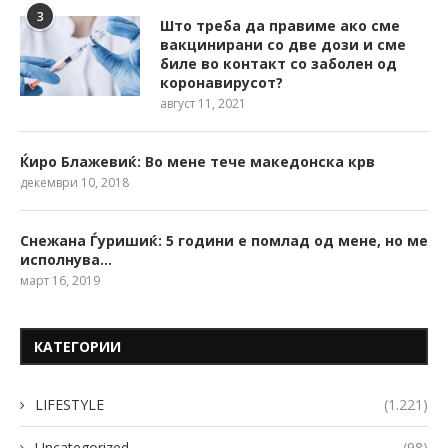
3
Што треба да правиме ако сме
вакцинирани со две дози и сме
биле во контакт со заболен од
коронавирусот?
август 11, 2021
Ќиро Блажевиќ: Во мене тече македонска крв
декември 10, 2018
Снежана Ѓуришиќ: 5 години е помлад од мене, но ме
исполнува…
март 16, 2019
КАТЕГОРИИ
LIFESTYLE
(1.221)
Uncategorized
(98)