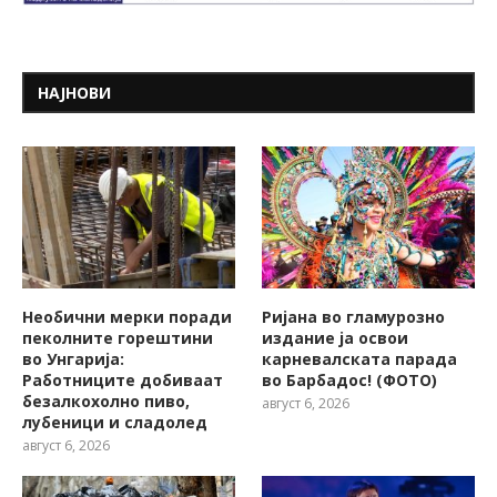
НАЈНОВИ
Необични мерки поради
Ријана во гламурозно
пеколните горештини
издание ја освои
во Унгарија:
карневалската парада
Работниците добиваат
во Барбадос! (ФОТО)
безалкохолно пиво,
август 6, 2026
лубеници и сладолед
август 6, 2026