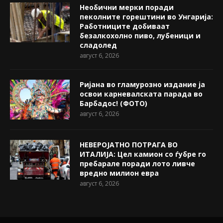
Необични мерки поради
пеколните горештини во Унгарија:
Работниците добиваат
безалкохолно пиво, лубеници и
сладолед
август 6, 2026
Ријана во гламурозно издание ја
освои карневалската парада во
Барбадос! (ФОТО)
август 6, 2026
НЕВЕРОЈАТНО ПОТРАГА ВО
ИТАЛИЈА: Цел камион со ѓубре го
пребарале поради лото ливче
вредно милион евра
август 6, 2026