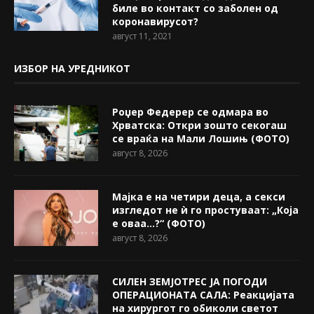
биле во контакт со заболен од
коронавирусот?
август 11, 2021
ИЗБОР НА УРЕДНИКОТ
Роџер Федерер се одмара во
Хрватска: Откри зошто секогаш
се враќа на Мали Лошињ (ФОТО)
август 8, 2026
Мајка е на четири деца, а секси
изгледот не ѝ го простуваат: „Која
е оваа…?“ (ФОТО)
август 8, 2026
СИЛЕН ЗЕМЈОТРЕС ЈА ПОГОДИ
ОПЕРАЦИОНАТА САЛА: Реакцијата
на хирургот го обиколи светот