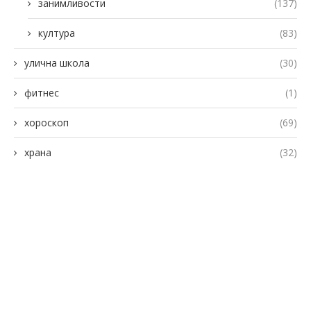
занимливости
(137)
култура
(83)
улична школа
(30)
фитнес
(1)
хороскоп
(69)
храна
(32)