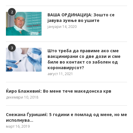
2
ВАША ОРДИНАЦИЈА: Зошто се
јавува зуење во ушите
јануари 14, 2020
3
Што треба да правиме ако сме
вакцинирани со две дози и сме
биле во контакт со заболен од
коронавирусот?
август 11, 2021
Ќиро Блажевиќ: Во мене тече македонска крв
декември 10, 2018
Снежана Ѓуришиќ: 5 години е помлад од мене, но ме
исполнува…
март 16, 2019