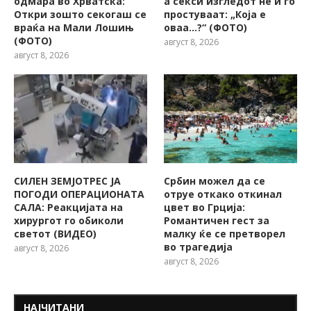
одмара во Хрватска:
а секси изгледот не ѝ го
Откри зошто секогаш се
простуваат: „Која е
враќа на Мали Лошињ
оваа…?“ (ФОТО)
(ФОТО)
август 8, 2026
август 8, 2026
СИЛЕН ЗЕМЈОТРЕС ЈА
Србин можел да се
ПОГОДИ ОПЕРАЦИОНАТА
отруе откако откинал
САЛА: Реакцијата на
цвет во Грција:
хирургот го обиколи
Романтичен гест за
светот (ВИДЕО)
малку ќе се претворел
во трагедија
август 8, 2026
август 8, 2026
НАЈЧИТАНИ